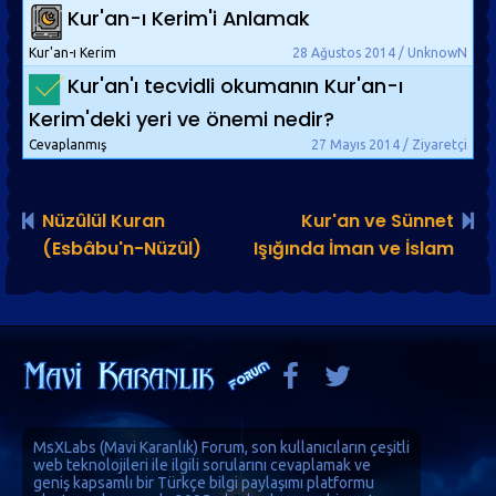
Kur'an-ı Kerim'i Anlamak
Kur'an-ı Kerim
28 Ağustos 2014 / UnknowN
Kur'an'ı tecvidli okumanın Kur'an-ı
Kerim'deki yeri ve önemi nedir?
Cevaplanmış
27 Mayıs 2014 / Ziyaretçi
Nüzûlül Kuran
Kur'an ve Sünnet
(Esbâbu'n-Nüzûl)
Işığında İman ve İslam
MsXLabs (
Mavi Karanlık
)
Forum
, son kullanıcıların çeşitli
web teknolojileri ile ilgili sorularını cevaplamak ve
geniş kapsamlı bir Türkçe bilgi paylaşımı platformu