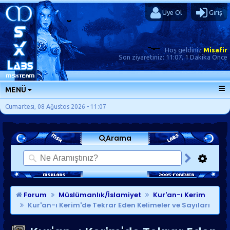
Üye Ol
Giriş
Hoş geldiniz
Misafir
Son ziyaretiniz:
11:07, 1 Dakika Önce
MENÜ
ANA SAYFA
Cumartesi, 08 Ağustos 2026 - 11:07
FORUMLAR
Arama
SORU-CEVAP
GÜNLÜKLER
SON MESAJLAR
KISAYOLLAR
Forum
Müslümanlık/İslamiyet
Kur'an-ı Kerim
Kur'an-ı Kerim'de Tekrar Eden Kelimeler ve Sayıları