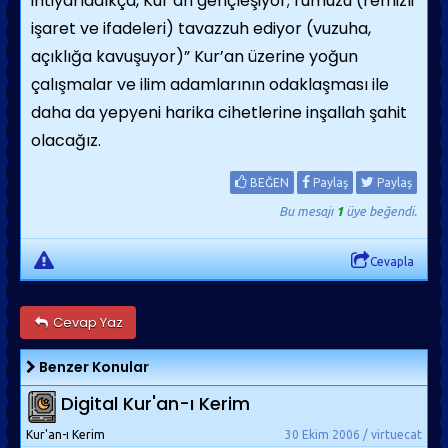
ihtiyarladıkça, Kur’an gençleşiyor; rumuzu (remizli
işaret ve ifadeleri) tavazzuh ediyor (vuzuha,
açıklığa kavuşuyor)” Kur’an üzerine yoğun
çalışmalar ve ilim adamlarının odaklaşması ile
daha da yepyeni harika cihetlerine inşallah şahit
olacağız.
BEĞEN
Paylaş
Paylaş
Bu mesajı
1
üye beğendi.
Cevapla
Cevap Yaz
Benzer Konular
Digital Kur'an-ı Kerim
Kur'an-ı Kerim
30 Ekim 2006 / virtuecat