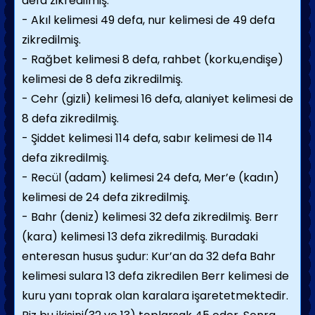
defa zikredilmiş.
- Akıl kelimesi 49 defa, nur kelimesi de 49 defa
zikredilmiş.
- Rağbet kelimesi 8 defa, rahbet (korku,endişe)
kelimesi de 8 defa zikredilmiş.
- Cehr (gizli) kelimesi 16 defa, alaniyet kelimesi de
8 defa zikredilmiş.
- Şiddet kelimesi 114 defa, sabır kelimesi de 114
defa zikredilmiş.
- Recül (adam) kelimesi 24 defa, Mer’e (kadın)
kelimesi de 24 defa zikredilmiş.
- Bahr (deniz) kelimesi 32 defa zikredilmiş. Berr
(kara) kelimesi 13 defa zikredilmiş. Buradaki
enteresan husus şudur: Kur’an da 32 defa Bahr
kelimesi sulara 13 defa zikredilen Berr kelimesi de
kuru yanı toprak olan karalara işaretetmektedir.