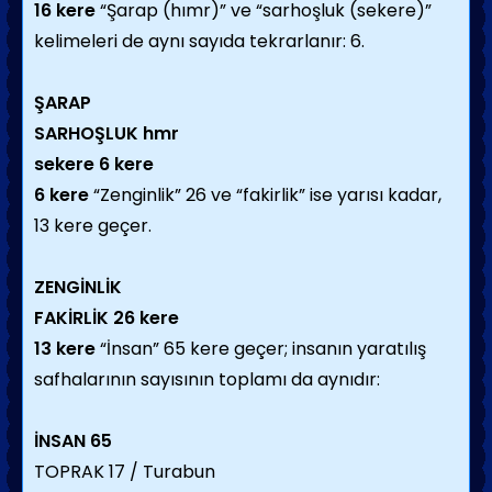
16 kere
“Şarap (hımr)” ve “sarhoşluk (sekere)”
kelimeleri de aynı sayıda tekrarlanır: 6.
ŞARAP
SARHOŞLUK
hmr
sekere
6 kere
6 kere
“Zenginlik” 26 ve “fakirlik” ise yarısı kadar,
13 kere geçer.
ZENGİNLİK
FAKİRLİK
26 kere
13 kere
“İnsan” 65 kere geçer; insanın yaratılış
safhalarının sayısının toplamı da aynıdır:
İNSAN
65
TOPRAK 17 / Turabun