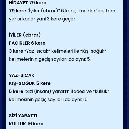
HİDAYET
79 kere
79 kere
“İyiler (ebrar)” 6 kere, “facirler” ise tam
yarısı kadar yani 3 kere geçer.
İYİLER (ebrar)
FACİRLER
6 kere
3 kere
“Yaz-sıcak” kelimeleri ile “Kış-soğuk”
kelimelerinin geçiş sayıları da aynı: 5.
YAZ-SICAK
KIŞ-SOĞUK
5 kere
5 kere
“Sizi (insanı) yarattı” ifadesi ve “kulluk”
kelimesinin geçiş sayıları da aynı: 16.
SİZİ YARATTI
KULLUK
16 kere