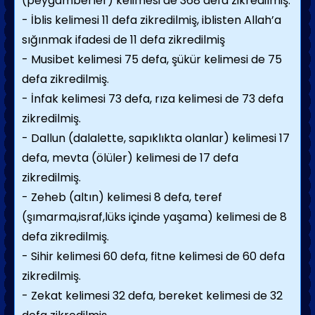
(peygamberler) kelimesi de 368 defa zikredilmiş.
- İblis kelimesi 11 defa zikredilmiş, iblisten Allah’a
sığınmak ifadesi de 11 defa zikredilmiş
- Musibet kelimesi 75 defa, şükür kelimesi de 75
defa zikredilmiş.
- İnfak kelimesi 73 defa, rıza kelimesi de 73 defa
zikredilmiş.
- Dallun (dalalette, sapıklıkta olanlar) kelimesi 17
defa, mevta (ölüler) kelimesi de 17 defa
zikredilmiş.
- Zeheb (altın) kelimesi 8 defa, teref
(şımarma,israf,lüks içinde yaşama) kelimesi de 8
defa zikredilmiş.
- Sihir kelimesi 60 defa, fitne kelimesi de 60 defa
zikredilmiş.
- Zekat kelimesi 32 defa, bereket kelimesi de 32