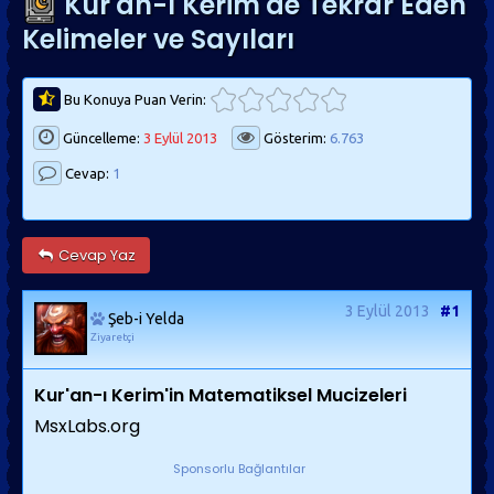
Kur'an-ı Kerim'de Tekrar Eden
Kelimeler ve Sayıları
Bu Konuya Puan Verin:
Güncelleme:
3 Eylül 2013
Gösterim:
6.763
Cevap:
1
Cevap Yaz
3 Eylül 2013
#1
Şeb-i Yelda
Ziyaretçi
Kur'an-ı Kerim'in Matematiksel Mucizeleri
MsxLabs.org
Sponsorlu Bağlantılar