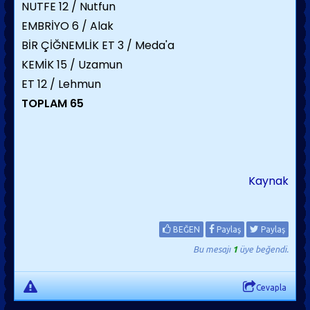
NUTFE 12 / Nutfun
EMBRİYO 6 / Alak
BİR ÇİĞNEMLİK ET 3 / Meda'a
KEMİK 15 / Uzamun
ET 12 / Lehmun
TOPLAM
65
Kaynak
BEĞEN
Paylaş
Paylaş
Bu mesajı
1
üye beğendi.
Cevapla