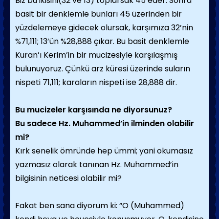
Biz bu ikisini(32 ve 13) toplarsak 45 eder. Sonra
basit bir denklemle bunları 45 üzerinden bir
yüzdelemeye gidecek olursak, karşımıza 32’nin
%71,111; 13’ün %28,888 çıkar. Bu basit denklemle
Kuran’ı Kerim’in bir mucizesiyle karşılaşmış
bulunuyoruz. Çünkü arz küresi üzerinde suların
nispeti 71,111; karaların nispeti ise 28,888 dir.
Bu mucizeler karşısında ne diyorsunuz?
Bu sadece Hz. Muhammed’in ilminden olabilir
mi?
Kırk senelik ömründe hep ümmi; yani okumasız
yazmasız olarak tanınan Hz. Muhammed’in
bilgisinin neticesi olabilir mi?
Fakat ben sana diyorum ki: “O (Muhammed)