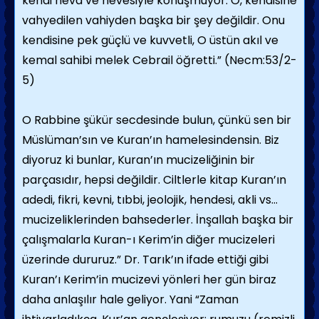
kendi heva ve hevesiyle konuşmuyor. O, kendisine
vahyedilen vahiyden başka bir şey değildir. Onu
kendisine pek güçlü ve kuvvetli, O üstün akıl ve
kemal sahibi melek Cebrail öğretti.” (Necm:53/2-
5)
O Rabbine şükür secdesinde bulun, çünkü sen bir
Müslüman’sın ve Kuran’ın hamelesindensin. Biz
diyoruz ki bunlar, Kuran’ın mucizeliğinin bir
parçasıdır, hepsi değildir. Ciltlerle kitap Kuran’ın
adedi, fikri, kevni, tıbbi, jeolojik, hendesi, akli vs...
mucizeliklerinden bahsederler. İnşallah başka bir
çalışmalarla Kuran-ı Kerim’in diğer mucizeleri
üzerinde dururuz.” Dr. Tarık’ın ifade ettiği gibi
Kuran’ı Kerim’in mucizevi yönleri her gün biraz
daha anlaşılır hale geliyor. Yani “Zaman