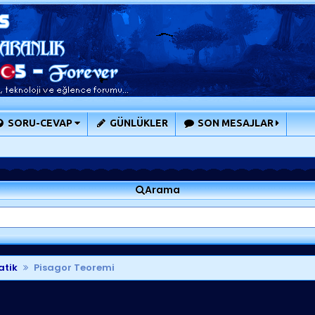
SORU-CEVAP
GÜNLÜKLER
SON MESAJLAR
Arama
tik
Pisagor Teoremi