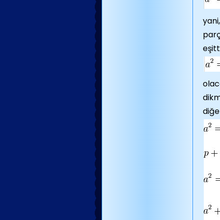
yani
parç
eşit
olac
dikm
diğe