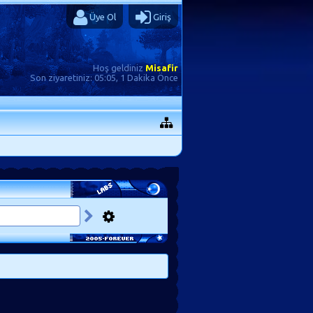
Üye Ol
Giriş
Hoş geldiniz
Misafir
Son ziyaretiniz:
05:05, 1 Dakika Önce