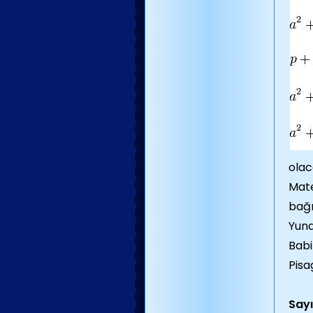
olac
Mate
bağı
Yuna
Babi
Pisa
Sayı