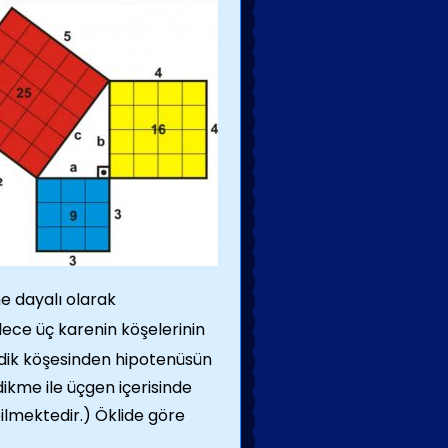
ne dayalı olarak
ylece üç karenin köşelerinin
n dik köşesinden hipotenüsün
dikme ile üçgen içerisinde
bilmektedir.) Öklide göre