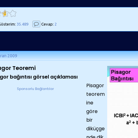
österim:
35.489
Cevap:
2
iran 2009
agor Teoremi
gor bağıntısı görsel açıklaması
Pisagor
Sponsorlu Bağlantılar
teorem
ine
göre
bir
diküçge
nde dik