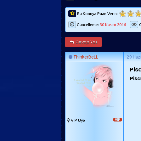
Bu Konuya Puan Verin:
Güncelleme:
30 Kasım 2016
G
Cevap Yaz
ThinkerBeLL
29 Haz
Pis
Pisa
VIP Üye
VIP