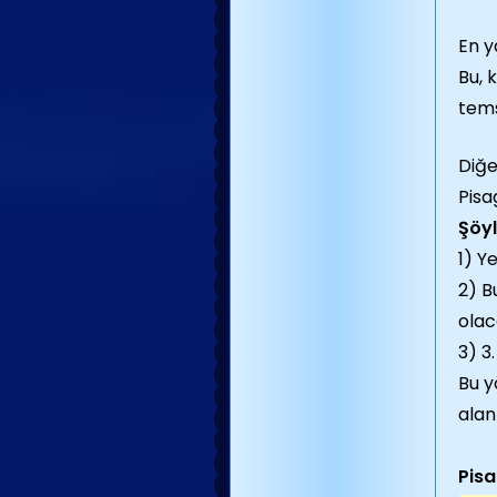
En y
Bu, 
tems
Diğe
Pisa
Şöyl
1) Y
2) B
olac
3) 3
Bu y
alan
Pisa