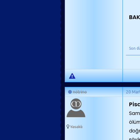
BAK
Son d
nötrino
20 Mar
Pis
Samo
ölüm
Yasaklı
doğm
söyl