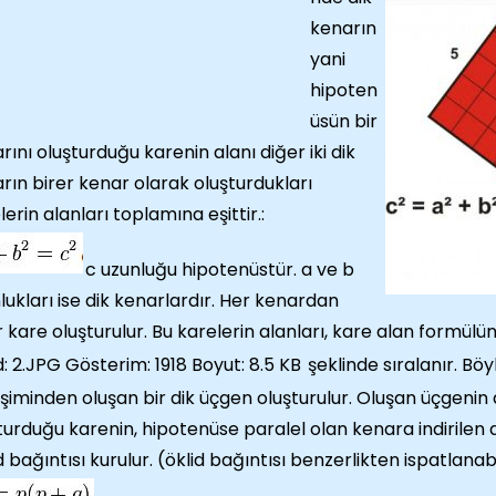
kenarın
yani
hipoten
üsün bir
rını oluşturduğu karenin alanı diğer iki dik
rın birer kenar olarak oluşturdukları
lerin alanları toplamına eşittir.:
c uzunluğu hipotenüstür. a ve b
lukları ise dik kenarlardır. Her kenardan
r kare oluşturulur. Bu karelerin alanları, kare alan formülü
şeklinde sıralanır. Bö
eşiminden oluşan bir dik üçgen oluşturulur. Oluşan üçgeni
turduğu karenin, hipotenüse paralel olan kenara indirilen 
d bağıntısı kurulur. (öklid bağıntısı benzerlikten ispatlana