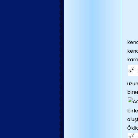
kena
kena
kare
uzun
bire
birl
oluş
Ökli