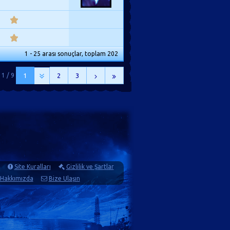
1 - 25 arası sonuçlar, toplam 202
 1 / 9
1
2
3
Site Kuralları
Gizlilik ve Şartlar
Hakkımızda
Bize Ulaşın