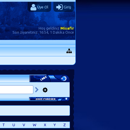
Üye Ol
Giriş
Hoş geldiniz
Misafir
Son ziyaretiniz:
16:54, 1 Dakika Önce
T
U
V
W
X
Y
Z