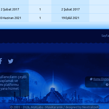
2 Şubat 2017
1
2 Şubat 2017
0 Haziran 2021
1
19 Eylül 2021
Sayfa
ullanıcıların çeşitli
Konu Dizini
cevaplamak ve
ımı platformu
 yana hizmet
2005 - 2026, MsXLabs - MaviKaranlık / designed by
NeutralizeR