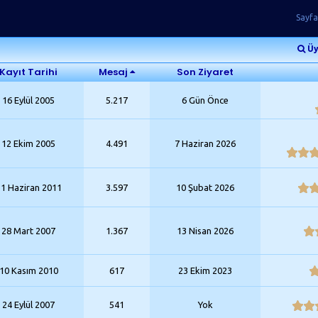
Sayfa
Üy
Kayıt Tarihi
Mesaj
Son Ziyaret
16 Eylül 2005
5.217
6 Gün Önce
12 Ekim 2005
4.491
7 Haziran 2026
1 Haziran 2011
3.597
10 Şubat 2026
28 Mart 2007
1.367
13 Nisan 2026
10 Kasım 2010
617
23 Ekim 2023
24 Eylül 2007
541
Yok