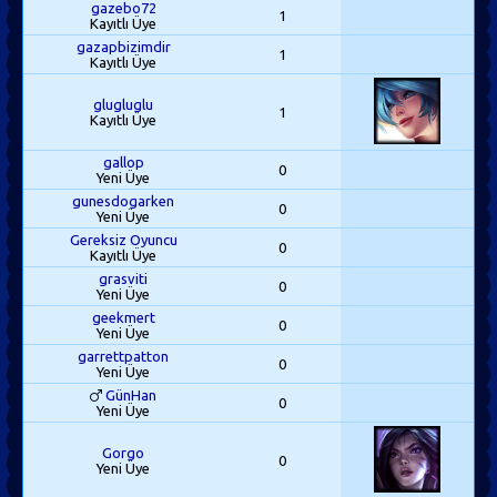
gazebo72
1
Kayıtlı Üye
gazapbizimdir
1
Kayıtlı Üye
glugluglu
1
Kayıtlı Üye
gallop
0
Yeni Üye
gunesdogarken
0
Yeni Üye
Gereksiz Oyuncu
0
Kayıtlı Üye
grasviti
0
Yeni Üye
geekmert
0
Yeni Üye
garrettpatton
0
Yeni Üye
GünHan
0
Yeni Üye
Gorgo
0
Yeni Üye