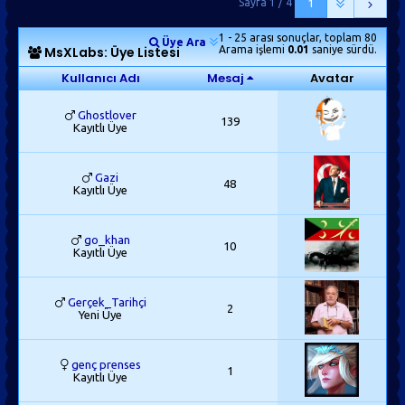
Sayfa 1 / 4
1
1 - 25 arası sonuçlar, toplam 80
Üye Ara
MsXLabs: Üye Listesi
Arama işlemi
0.01
saniye sürdü.
Kullanıcı Adı
Mesaj
Avatar
Ghostlover
139
Kayıtlı Üye
Gazi
48
Kayıtlı Üye
go_khan
10
Kayıtlı Üye
Gerçek_Tarihçi
2
Yeni Üye
genç prenses
1
Kayıtlı Üye