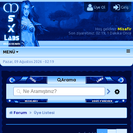
Üye Ol
Giriş
Hoş geldiniz
Misafir
Son ziyaretiniz:
02:19, 1 Dakika Önce
MENÜ
ANA SAYFA
Pazar, 09 Ağustos 2026 - 02:19
FORUMLAR
Arama
SORU-CEVAP
GÜNLÜKLER
SON MESAJLAR
KISAYOLLAR
Forum
Üye Listesi