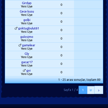
Girdap
0
Yeni Üye
Gece kusu
0
Yeni Üye
golki
0
Yeni Üye
goktugbulut61
0
Yeni Üye
gulosimo
0
Yeni Üye
gamelear
0
Yeni Üye
Gly
0
Yeni Üye
gacar17
0
Yeni Üye
gvi
0
Yeni Üye
1 - 25 arası sonuçlar, toplam 80
Sayfa 1 / 4
1