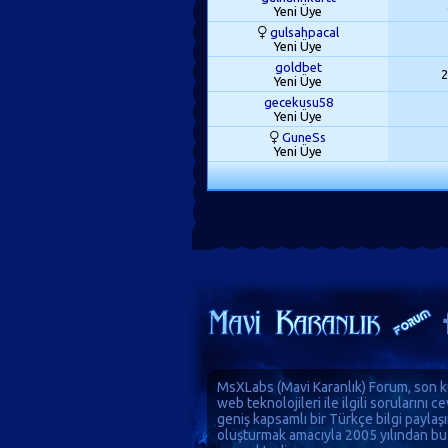
Yeni Üye
gulsahpacal
Yeni Üye
goldbet
2
Yeni Üye
gecekusu58
Yeni Üye
GuneSs
Yeni Üye
MsXLabs (
Mavi Karanlık
)
Forum
, son k
web teknolojileri ile ilgili sorularını 
geniş kapsamlı bir Türkçe bilgi paylaş
oluşturmak amacıyla 2005 yılından bu