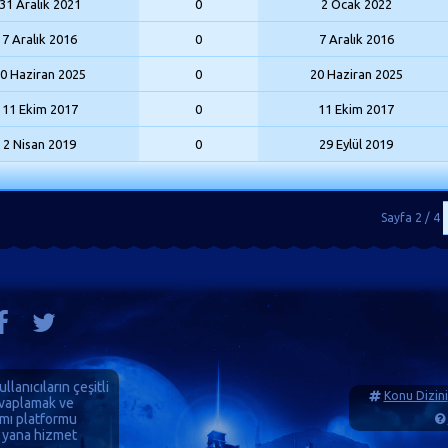
31 Aralık 2021
0
2 Ocak 2022
7 Aralık 2016
0
7 Aralık 2016
0 Haziran 2025
0
20 Haziran 2025
11 Ekim 2017
0
11 Ekim 2017
2 Nisan 2019
0
29 Eylül 2019
Sayfa 2 / 4
ullanıcıların çeşitli
Konu Dizini
cevaplamak ve
ımı platformu
 yana hizmet