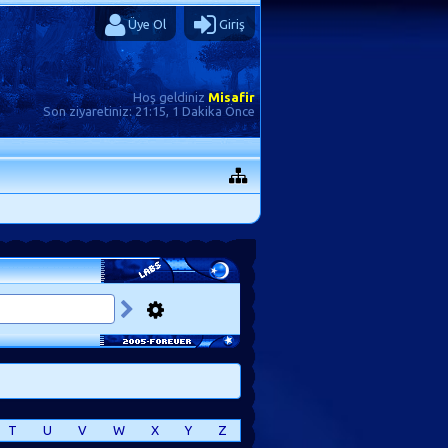
Üye Ol
Giriş
Hoş geldiniz
Misafir
Son ziyaretiniz:
21:15, 1 Dakika Önce
T
U
V
W
X
Y
Z