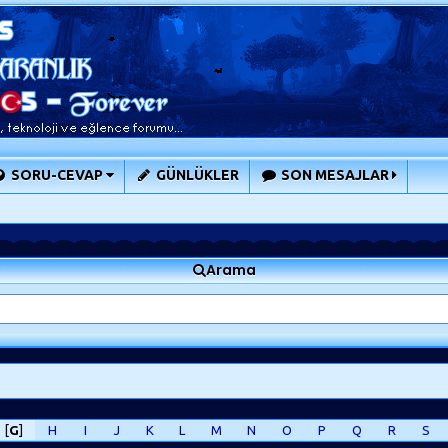
SORU-CEVAP
GÜNLÜKLER
SON MESAJLAR
Arama
[
G
]
H
I
J
K
L
M
N
O
P
Q
R
S