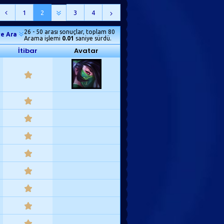
1
2
3
4
26 - 50 arası sonuçlar, toplam 80
e Ara
Arama işlemi
0.01
saniye sürdü.
İtibar
Avatar