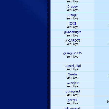
Yeni Üye
Grabey
Yeni Üye
Gangi
Yeni Üye
G3CE
Yeni Üye
glynnebüşra
Yeni Üye
GARO73
Yeni Üye
grangus5435
Yeni Üye
Güncel Bilgi
Yeni Üye
Giselle
Yeni Üye
Guzeldir
Yeni Üye
goregrind
Yeni Üye
gerçek
3
Yeni Üye
gulhannkurtt