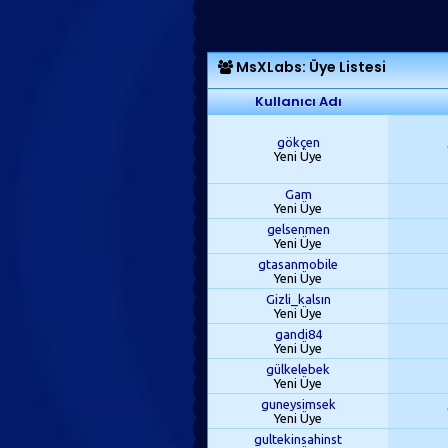
MsXLabs: Üye Listesi
Kullanıcı Adı
gökçen
Yeni Üye
Gam
Yeni Üye
gelsenmen
Yeni Üye
gtasanmobile
Yeni Üye
Gizli_kalsın
Yeni Üye
gandi84
Yeni Üye
gülkelebek
Yeni Üye
guneysimsek
Yeni Üye
gultekinsahinst