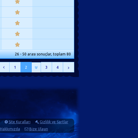
26 - 50 arası sonuçlar, toplam 80
1
2
3
4
Site Kuralları
Gizlilik ve Şartlar
Hakkımızda
Bize Ulaşın