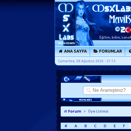
ANA SAYFA
FORUMLAR
Cumartesi, 08 Ağustos 2026 - 21:15
Forum
Üye Listesi
#
A
B
C
D
E
F