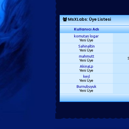
MsXLabs: Üye Listesi
Kullanıcı Adı
komutan logar
Yeni Üye
Sahinaltin
Yeni Üye
mahmutt
Yeni Üye
AkinaLp
Yeni Üye
kesl
Yeni Üye
Burnubuyuk
Yeni Üye