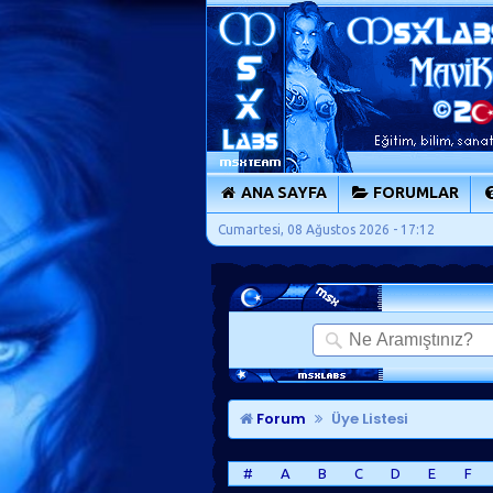
ANA SAYFA
FORUMLAR
Cumartesi, 08 Ağustos 2026 - 17:12
Forum
Üye Listesi
#
A
B
C
D
E
F