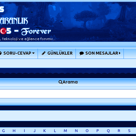
SORU-CEVAP
GÜNLÜKLER
SON MESAJLAR
Arama
G
H
I
J
K
L
M
N
O
P
Q
R
S