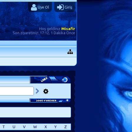
Üye Ol
Giriş
Hoş geldiniz
Misafir
Son ziyaretiniz:
17:12, 1 Dakika Önce
T
U
V
W
X
Y
Z