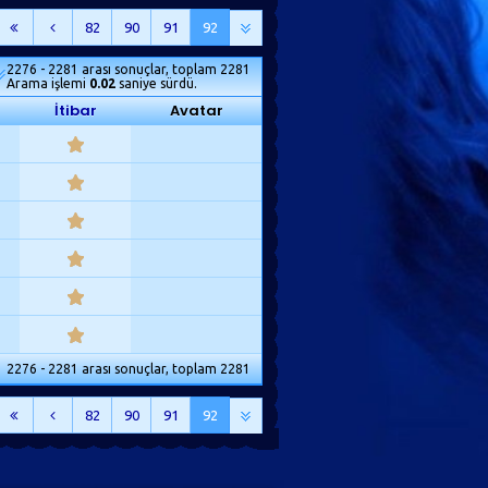
82
90
91
92
2276 - 2281 arası sonuçlar, toplam 2281
Arama işlemi
0.02
saniye sürdü.
İtibar
Avatar
2276 - 2281 arası sonuçlar, toplam 2281
82
90
91
92