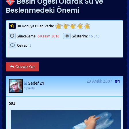
Besin Ögesi Olarak Su ve
Beslenmedeki Önemi
Bu Konuya Puan Verin:
Güncelleme:
6 Kasım 2016
Gösterim:
16.313
Cevap:
3
Cevap Yaz
23 Aralık 2007
#1
Sedef 21
Ziyaretçi
SU