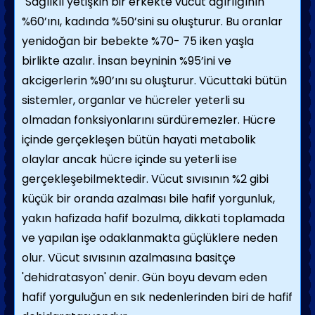
"Sağlıklı yetişkin bir erkekte vücut ağırlığının
%60’ını, kadında %50’sini su oluşturur. Bu oranlar
yenidoğan bir bebekte %70- 75 iken yaşla
birlikte azalır. İnsan beyninin %95’ini ve
akcigerlerin %90’ını su oluşturur. Vücuttaki bütün
sistemler, organlar ve hücreler yeterli su
olmadan fonksiyonlarını sürdüremezler. Hücre
içinde gerçekleşen bütün hayati metabolik
olaylar ancak hücre içinde su yeterli ise
gerçekleşebilmektedir. Vücut sıvısının %2 gibi
küçük bir oranda azalması bile hafif yorgunluk,
yakın hafizada hafif bozulma, dikkati toplamada
ve yapılan işe odaklanmakta güçlüklere neden
olur. Vücut sıvısının azalmasına basitçe
'dehidratasyon' denir. Gün boyu devam eden
hafif yorguluğun en sık nedenlerinden biri de hafif