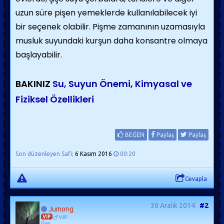
uzun süre pişen yemeklerde kullanılabilecek iyi
bir seçenek olabilir. Pişme zamanının uzamasıyla
musluk suyundaki kurşun daha konsantre olmaya
başlayabilir.
BAKINIZ
Su, Suyun Önemi, Kimyasal ve
Fiziksel Özellikleri
BEĞEN
Paylaş
Paylaş
Son düzenleyen Safi;
6 Kasım 2016
00:20
Cevapla
30 Aralık 2014
#2
Jumong
VIP
VIP
Üye