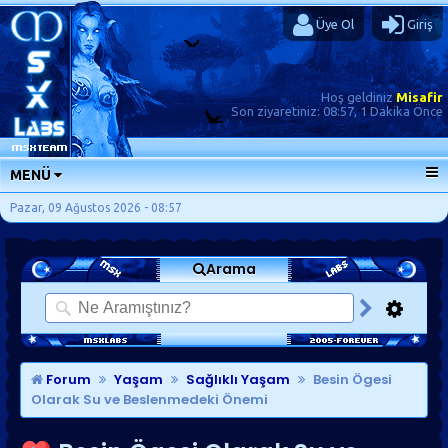
Üye Ol
Giriş
Hoş geldiniz
Misafir
Son ziyaretiniz:
08:57, 1 Dakika Önce
MENÜ
ANA SAYFA
Pazar, 09 Ağustos 2026 - 08:57
FORUMLAR
Arama
SORU-CEVAP
GÜNLÜKLER
SON MESAJLAR
KISAYOLLAR
Forum
Yaşam
Sağlıklı Yaşam
Besin Ögesi
Olarak Su ve Beslenmedeki Önemi