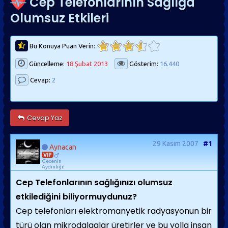
Cep Telefonlarının Sağlığa
Olumsuz Etkileri
Bu Konuya Puan Verin:
Güncelleme:
18 Şubat 2013
Gösterim:
16.440
Cevap:
2
Cevap Yaz
29 Kasım 2007
#1
Aynacan
VIP
Gecenin
Aydınlığı!
Cep Telefonlarının sağlığınızı olumsuz
etkilediğini biliyormuydunuz?
Cep telefonları elektromanyetik radyasyonun bir
türü olan mikrodalgalar üretirler ve bu yolla insan