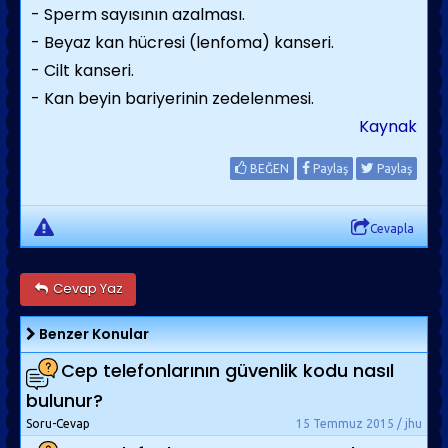
- Sperm sayısının azalması.
- Beyaz kan hücresi (lenfoma) kanseri.
- Cilt kanseri.
- Kan beyin bariyerinin zedelenmesi.
Kaynak
BEĞEN
Paylaş
Paylaş
Cevapla
Cevap Yaz
Benzer Konular
Cep telefonlarının güvenlik kodu nasıl
bulunur?
Soru-Cevap
15 Temmuz 2015 / jhu