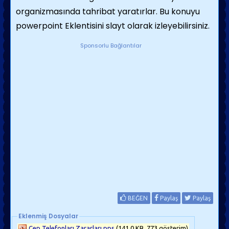
organizmasında tahribat yaratırlar. Bu konuyu
powerpoint Eklentisini slayt olarak izleyebilirsiniz.
Sponsorlu Bağlantılar
BEĞEN
Paylaş
Paylaş
Eklenmiş Dosyalar
Cep Telefonları Zararları.pps
(141.0 KB, 773 gösterim)