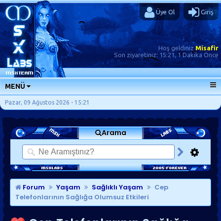
Üye Ol
Giriş
Hoş geldiniz
Misafir
Son ziyaretiniz:
15:21, 1 Dakika Önce
MENÜ
ANA SAYFA
Pazar, 09 Ağustos 2026 - 15:21
FORUMLAR
Arama
SORU-CEVAP
GÜNLÜKLER
SON MESAJLAR
KISAYOLLAR
Forum
Yaşam
Sağlıklı Yaşam
Cep
Telefonlarının Sağlığa Olumsuz Etkileri