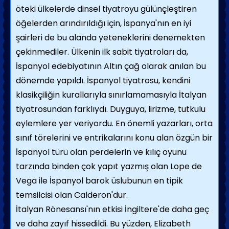
öteki ülkelerde dinsel tiyatroyu gülünçleştiren
öğelerden arındırıldığı için, İspanya'nın en iyi
şairleri de bu alanda yeteneklerini denemekten
çekinmediler. Ülkenin ilk sabit tiyatroları da,
İspanyol edebiyatının Altın çağ olarak anılan bu
dönemde yapıldı. İspanyol tiyatrosu, kendini
klasikçiliğin kurallarıyla sınırlamamasıyla İtalyan
tiyatrosundan farklıydı. Duyguya, lirizme, tutkulu
eylemlere yer veriyordu. En önemli yazarları, orta
sınıf törelerini ve entrikalarını konu alan özgün bir
İspanyol türü olan perdelerin ve kılıç oyunu
tarzında binden çok yapıt yazmış olan Lope de
Vega ile İspanyol barok üslubunun en tipik
temsilcisi olan Calderon'dur.
İtalyan Rönesansı'nın etkisi İngiltere'de daha geç
ve daha zayıf hissedildi. Bu yüzden, Elizabeth