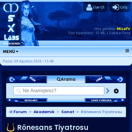
Üye Ol
Giriş
Hoş geldiniz
Misafir
Son ziyaretiniz:
15:48, 1 Dakika Önce
MENÜ
ANA SAYFA
Pazar, 09 Ağustos 2026 - 15:48
FORUMLAR
Arama
SORU-CEVAP
GÜNLÜKLER
SON MESAJLAR
KISAYOLLAR
Forum
Akademik
Sanat
Rönesans Tiyatrosu
Rönesans Tiyatrosu