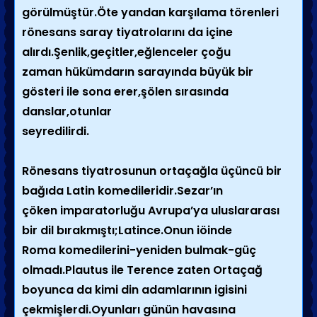
görülmüştür.Öte yandan karşılama törenleri
rönesans saray tiyatrolarını da içine
alırdı.Şenlik,geçitler,eğlenceler çoğu
zaman hükümdarın sarayında büyük bir
gösteri ile sona erer,şölen sırasında
danslar,otunlar
seyredilirdi.
Rönesans tiyatrosunun ortaçağla üçüncü bir
bağıda Latin komedileridir.Sezar’ın
çöken imparatorluğu Avrupa’ya uluslararası
bir dil bırakmıştı;Latince.Onun iöinde
Roma komedilerini-yeniden bulmak-güç
olmadı.Plautus ile Terence zaten Ortaçağ
boyunca da kimi din adamlarının igisini
çekmişlerdi.Oyunları günün havasına