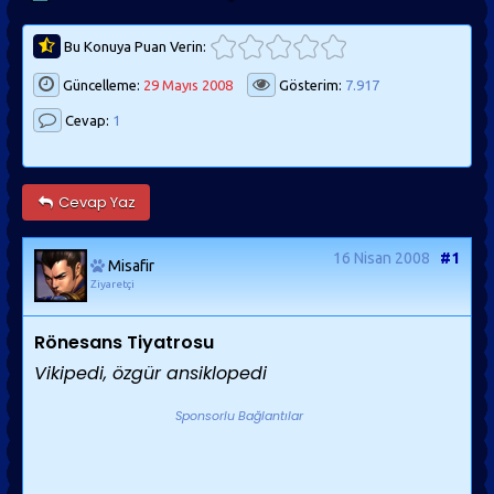
Bu Konuya Puan Verin:
Güncelleme:
29 Mayıs 2008
Gösterim:
7.917
Cevap:
1
Cevap Yaz
16 Nisan 2008
#1
Misafir
Ziyaretçi
Rönesans Tiyatrosu
Vikipedi, özgür ansiklopedi
Sponsorlu Bağlantılar