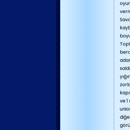
oyun
verm
Sav
kayb
boyu
Topl
bera
adam
sald
yığı
zorl
kapı
ve 1
unio
diğe
görü