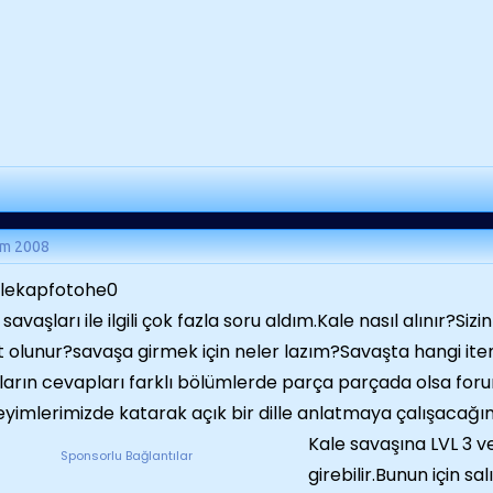
ım 2008
savaşları ile ilgili çok fazla soru aldım.Kale nasıl alınır?Sizin
t olunur?savaşa girmek için neler lazım?Savaşta hangi iteml
ların cevapları farklı bölümlerde parça parçada olsa for
yimlerimizde katarak açık bir dille anlatmaya çalışacağı
Kale savaşına LVL 3 ve
Sponsorlu Bağlantılar
girebilir.Bunun için s