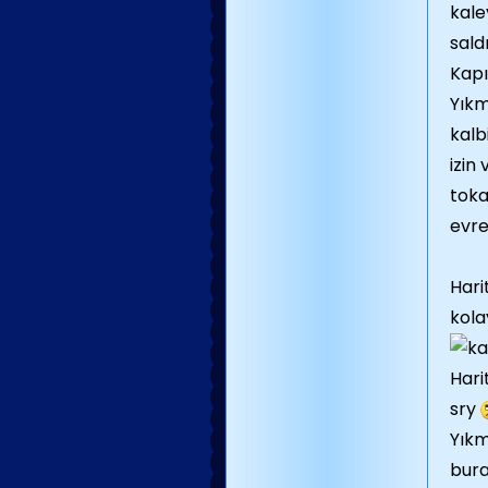
kale
sald
Kapı
Yıkm
kalb
izin
toka
evre
Hari
kola
Hari
sry
Yıkm
bura