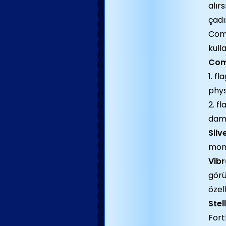
alır
çadı
Come
kulla
Comb
1. f
phys
2. f
dama
Silv
mons
Vib
gör
özel
Stel
Fort