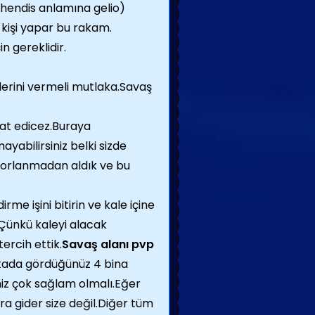
mühendis anlamına gelio)
6 kişi yapar bu rakam.
in gereklidir.
erini vermeli mutlaka.Savaş
at edicez.Buraya
yabilirsiniz belki sizde
a zorlanmadan aldık ve bu
irme işini bitirin ve kale içine
.Çünkü kaleyi alacak
tercih ettik.
Savaş alanı pvp
tada gördüğünüz 4 bina
niz çok sağlam olmalı.Eğer
ra gider size değil.Diğer tüm