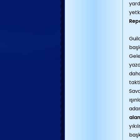
yard
yetk
Repa
Guil
başl
Gele
yazd
daha
takt
Sav
ışın
adam
alan
yıkı
başk