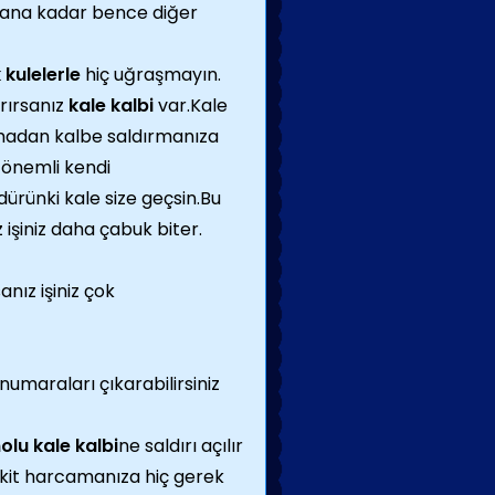
açılana kadar bence diğer
 kulelerle
hiç uğraşmayın.
rırsanız
kale kalbi
var.Kale
ılmadan kalbe saldırmanıza
 önemli kendi
dürünki kale size geçsin.Bu
şiniz daha çabuk biter.
anız işiniz çok
numaraları çıkarabilirsiniz
olu kale kalbi
ne saldırı açılır
vakit harcamanıza hiç gerek