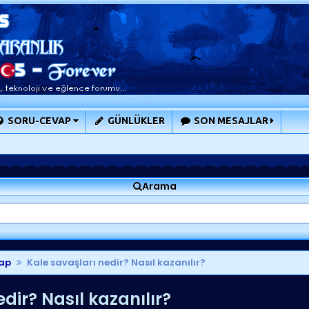
SORU-CEVAP
GÜNLÜKLER
SON MESAJLAR
Arama
ap
Kale savaşları nedir? Nasıl kazanılır?
dir? Nasıl kazanılır?