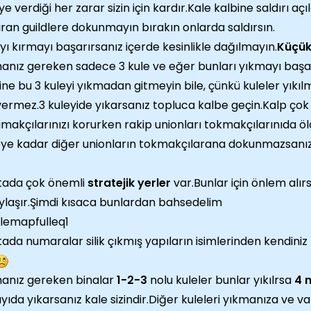
ye verdiği her zarar sizin için kardır.Kale kalbine saldırı 
ıran guildlere dokunmayın bırakın onlarda saldırsın.
yı kırmayı başarırsanız içerde kesinlikle dağılmayın.
Küçük
anız gereken sadece 3 kule ve eğer bunları yıkmayı başa
ine bu 3 kuleyi yıkmadan gitmeyin bile, çünkü kuleler yık
 vermez.3 kuleyide yıkarsanız topluca kalbe geçin.Kalp çok
makçılarınızı korurken rakip unionları tokmakçılarınıda öl
ye kadar diğer unionların tokmakçılarana dokunmazsanız i
tada çok önemli
stratejik yerler
var.Bunlar için önlem alırs
ylaşır.Şimdi kısaca bunlardan bahsedelim
tada numaralar silik çıkmış yapıların isimlerinden kendiniz 
anız gereken binalar
1-2-3
nolu kuleler bunlar yıkılrsa
4 n
yıda yıkarsanız kale sizindir.Diğer kuleleri yıkmanıza ve 