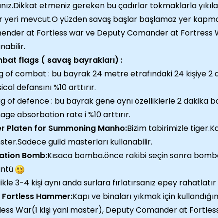
sınız.Dikkat etmeniz gereken bu çadırlar tokmaklarla yıkıla
r yeri mevcut.O yüzden savaş başlar başlamaz yer kapm
nder at Fortless war ve Deputy Comander at Fortress War
nabilir.
at flags ( savaş bayrakları) :
lag of combat : bu bayrak 24 metre etrafındaki 24 kişiye 
ical defansını %10 arttırır.
lag of defence : bu bayrak gene aynı özelliklerle 2 dakika
ge absorbation rate i %10 arttırır.
er Platen for Summoning Manho:
Bizim tabirimizle tiger.
ter.Sadece guild masterları kullanabilir.
ration Bomb:
Kısaca bomba.önce rakibi seçin sonra bomba
üntü
likle 3-4 kişi aynı anda surlara fırlatırsanız epey rahatlatır s
l Fortless Hammer:
Kapı ve binaları yıkmak için kullandı
less War(1 kişi yani master), Deputy Comander at Fortles