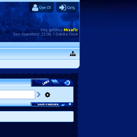
Üye Ol
Giriş
Hoş geldiniz
Misafir
Son ziyaretiniz:
22:06, 1 Dakika Önce