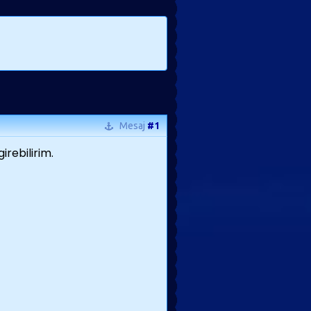
Mesaj
#1
irebilirim.