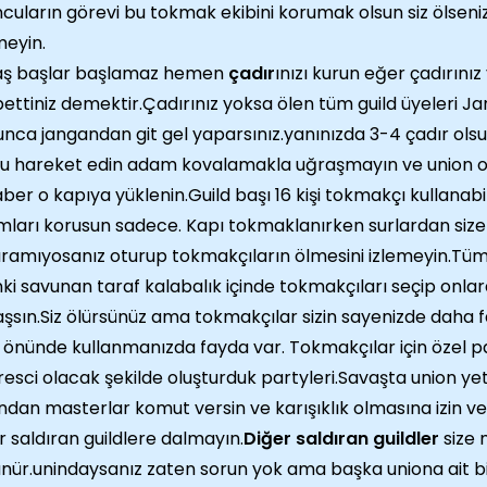
cuların görevi bu tokmak ekibini korumak olsun siz ölseniz
eyin.
aş başlar başlamaz hemen
çadır
ınızı kurun eğer çadırını
ettiniz demektir.Çadırınız yoksa ölen tüm guild üyeleri 
nca jangandan git gel yaparsınız.yanınızda 3-4 çadır olsu
u hareket edin adam kovalamakla uğraşmayın ve union o
ber o kapıya yüklenin.Guild başı 16 kişi tokmakçı kullanabil
ları korusun sadece. Kapı tokmaklanırken surlardan size s
ıramıyosanız oturup tokmakçıların ölmesini izlemeyin.Tü
nki savunan taraf kalabalık içinde tokmakçıları seçip onl
aşsın.Siz ölürsünüz ama tokmakçılar sizin sayenizde daha f
 önünde kullanmanızda fayda var. Tokmakçılar için özel pa
 resci olacak şekilde oluşturduk partyleri.Savaşta union yet
ndan masterlar komut versin ve karışıklık olmasına izin
r saldıran guildlere dalmayın.
Diğer saldıran guildler
size 
nür.unindaysanız zaten sorun yok ama başka uniona ait b