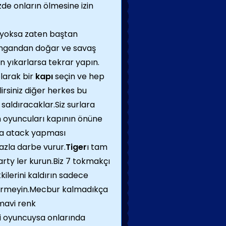
de onların ölmesine izin
z yoksa zaten baştan
Jangandan doğar ve savaş
n yıkarlarsa tekrar yapın.
larak bir
kapı
seçin ve hep
irsiniz diğer herkes bu
aldıracaklar.Siz surlara
m oyuncuları kapının önüne
ara atack yapması
azla darbe vurur.
Tiger
ı tam
rty ler kurun.Biz 7 tokmakçı
kilerini kaldırın sadece
 vermeyin.Mecbur kalmadıkça
mavi renk
i oyuncuysa onlarında