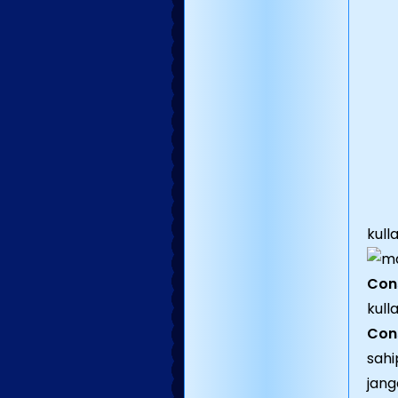
kull
Cons
kulla
Con
sahi
jang