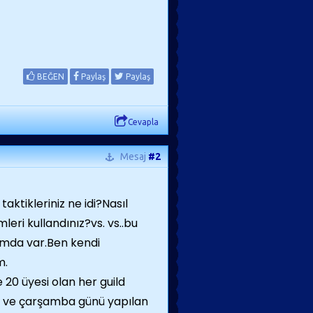
BEĞEN
Paylaş
Paylaş
Cevapla
Mesaj
#2
 taktikleriniz ne idi?Nasıl
eri kullandınız?vs. vs..bu
umda var.Ben kendi
m.
 20 üyesi olan her guild
alı ve çarşamba günü yapılan