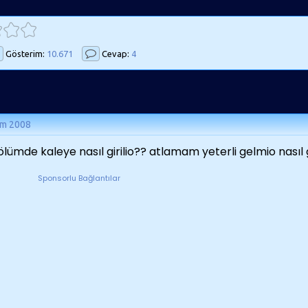
Gösterim:
10.671
Cevap:
4
ım 2008
bölümde kaleye nasıl girilio?? atlamam yeterli gelmio nasıl g
Sponsorlu Bağlantılar