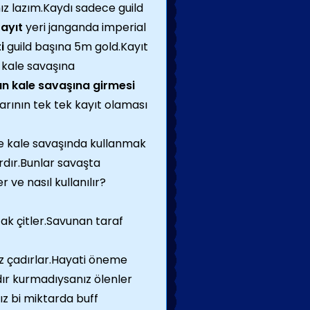
z lazım.Kaydı sadece guild
ayıt
yeri janganda imperial
ti
guild başına 5m gold.Kayıt
 kale savaşına
ın kale savaşına girmesi
arının tek tek kayıt olaması
e kale savaşında kullanmak
ardır.Bunlar savaşta
r ve nasıl kullanılır?
fak çitler.Savunan taraf
z çadırlar.Hayati öneme
dır kurmadıysanız ölenler
z bi miktarda buff