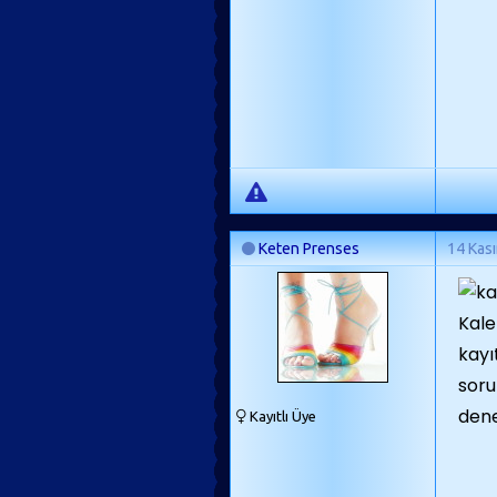
Keten Prenses
14 Kas
Kale 
kayı
soru
dene
Kayıtlı Üye