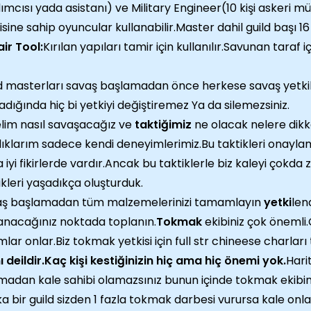
ımcısı yada asistanı) ve Military Engineer(10 kişi askeri 
isine sahip oyuncular kullanabilir.Master dahil guild başı 1
ir Tool:
Kırılan yapıları tamir için kullanılır.Savunan taraf iç
d masterları savaş başlamadan önce herkese savaş yetkil
adığında hiç bi yetkiyi değiştiremez Ya da silemezsiniz.
lim nasıl savaşacağız ve
taktiğimiz
ne olacak nelere dikk
ıklarım sadece kendi deneyimlerimiz.Bu taktikleri onaylama
 iyi fikirlerde vardır.Ancak bu taktiklerle biz kaleyi çokd
ikleri yaşadıkça oluşturduk.
aş başlamadan tüm malzemelerinizi tamamlayın
yetki
lend
lanacağınız noktada toplanın.
Tokmak
ekibiniz çok önemli
lar onlar.Biz tokmak yetkisi için full str chineese charları 
ı deildir.Kaç kişi kestiğinizin hiç ama hiç önemi yok.
Hari
lmadan kale sahibi olamazsınız bunun içinde tokmak ekibi
a bir guild sizden 1 fazla tokmak darbesi vurursa kale onla