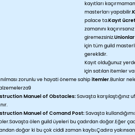
kayıtları kaçırmamanı
masterları yapabilir.
K
palace ta.
Kayıt ücre
zamanını kaçırırsanız
giremezsiniz.
Unionlar
için tüm guild masterl
gereklidir.
Kayıt olduğunuz yerd
için satılan itemler v
anılması zorunlu ve hayati öneme sahip
itemler
.Bunlar nele
truction Manuel of Obstacles:
Savaşta karşılaştığınız u
nır.
struction Manuel of Comand Post:
Savaşta kullandığımı
pler.Savaşta ölen guild üyeleri bu çadırdan doğar.Eğer ça
andan doğar ki bu çok ciddi zaman kaybı.Çadıra yakınsanı