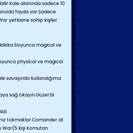
bilir.Kale alanında sadece 10
anızda fayda var.Sadece
 yetkisine sahip kişiler
2 dakika boyunca magical ve
 boyunca physical ve magical
Kale savaşında kullandığımız
ya sağ tıkayın.Güzel bi
izi.
ğımız tokmaklar.Comander at
s War(5 kişi Komutan