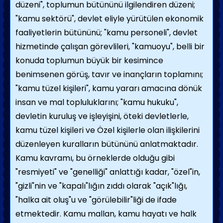
düzeni", toplumun bütününü ilgilen­diren düzeni;
"kamu sektörü", devlet eliyle yürütülen ekonomik
faaliyetlerin bütününü; "kamu personeli", devlet
hizmetinde çalışan görevlileri, "kamuoyu", belli bir
konuda toplumun büyük bir kesimince
benimsenen görüş, tavır ve inançların toplamını;
"kamu tüzel kişileri", kamu yararı amacına dönük
insan ve mal topluluklarını; "kamu hukuku",
devletin kuruluş ve işleyişini, öteki dev­letlerle,
kamu tüzel kişileri ve Özel kişilerle olan ilişkilerini
düzenleyen kuralla­rın bütününü anlatmaktadır.
Kamu kavramı, bu örneklerde olduğu gibi
"resmiyeti" ve "genelliği" anlattığı kadar, "özel"in,
"gizli"nin ve "kapalı"lığın zıddı olarak "açık"lığı,
"halka ait oluş"u ve "görülebilir"liği de ifade
etmektedir. Kamu mallan, kamu hayatı ve halk