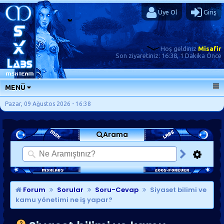
Üye Ol
Giriş
Hoş geldiniz
Misafir
Son ziyaretiniz:
16:38, 1 Dakika Önce
MENÜ
ANA SAYFA
Pazar, 09 Ağustos 2026 - 16:38
FORUMLAR
Arama
SORU-CEVAP
GÜNLÜKLER
SON MESAJLAR
KISAYOLLAR
Forum
Sorular
Soru-Cevap
Siyaset bilimi ve
kamu yönetimi ne iş yapar?