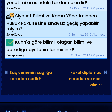
yönetimi arasındaki farklar nelerdir?
Soru-Cevap
12 Kasım 2011 / Ziyaretçi
Siyaset Bilimi ve Kamu Yönetiminden
Hukuk Fakültesine sınavsız geçiş yapabilir
miyim?
Soru-Cevap
10 Temmuz 2012 / kamucu
Kuhn'a göre bilimi, olağan bilimi ve
paradigmayı tanımlar mısınız?
Cevaplanmış
23 Nisan 2014 / Ziyaretçi
Saç yemenin sağlığa
İlkokul diploması
zararları nedir?
nereden ve nasıl
alınır?