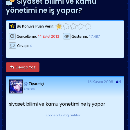
Siyaset bilimi ve kamu
yönetimi ne iş yapar?
Bu Konuya Puan Verin:
Güncelleme:
11 Eylül 2012
Gösterim:
17.487
Cevap:
4
Cevap Yaz
16 Kasım 2008
#1
Ziyaretçi
Ziyaretçi
siyaset bilimi ve kamu yönetimi ne iş yapar
Sponsorlu Bağlantılar