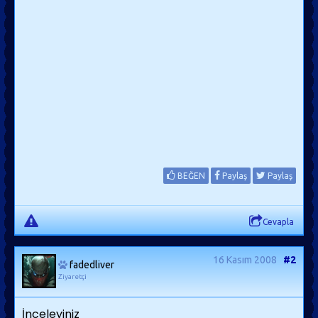
BEĞEN
Paylaş
Paylaş
Cevapla
16 Kasım 2008
#2
fadedliver
Ziyaretçi
İnceleyiniz