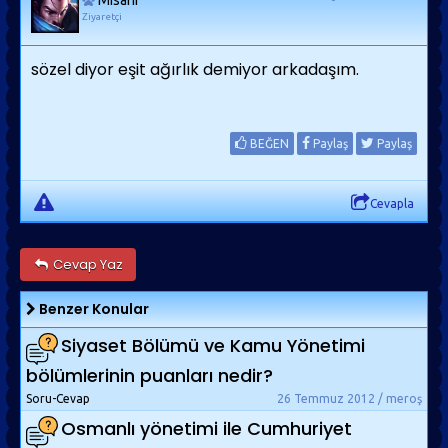
Misafir
Ziyaretçi
sözel diyor eşit ağırlık demiyor arkadaşım.
BEĞEN
Paylaş
Paylaş
Cevapla
Cevap Yaz
Benzer Konular
Siyaset Bölümü ve Kamu Yönetimi
bölümlerinin puanları nedir?
Soru-Cevap
26 Temmuz 2012 / meroş
Osmanlı yönetimi ile Cumhuriyet