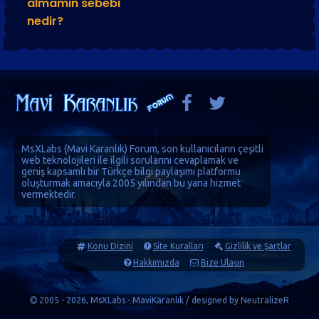
almamın sebebi
nedir?
MsXLabs (
Mavi Karanlık
)
Forum
, son kullanıcıların çeşitli
web teknolojileri ile ilgili sorularını cevaplamak ve
geniş kapsamlı bir Türkçe bilgi paylaşımı platformu
oluşturmak amacıyla 2005 yılından bu yana hizmet
vermektedir.
Konu Dizini
Site Kuralları
Gizlilik ve Şartlar
Hakkımızda
Bize Ulaşın
2005 - 2026, MsXLabs - MaviKaranlık / designed by
NeutralizeR