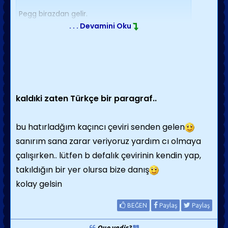
Pegg birazdan gelir.
. . . Devamini Oku
O gelirse bütün süpriz bozulur.
Eyvah!Pegg bu gün erken geldi.
Süprizimizi görecek.
kaldıki zaten Türkçe bir paragraf..
Biz de ailecek kutlarız artık herhalde.
Paragrafını türkçeye çevirebilir misinizlütfeen!!!
bu hatırladğım kaçıncı çeviri senden gelen
sanırım sana zarar veriyoruz yardım cı olmaya
Önce davetiyeleri dağıtmamız gerekiyor.
çalışırken.. lütfen b defalık çevirinin kendin yap,
Pegg birazdan gelir.
takıldığın bir yer olursa bize danış
kolay gelsin
O gelirse bütün süpriz bozulur.
Eyvah!Pegg bu gün erken geldi.
BEĞEN
Paylaş
Paylaş
Süprizimizi görecek.
Quo vadis?