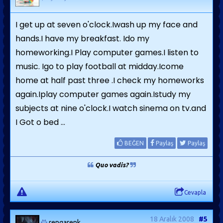
I get up at seven o'clock.Iwash up my face and
hands.I have my breakfast. Ido my
homeworking.I Play computer games.I listen to
music. Igo to play football at midday.Icome
home at half past three .I check my homeworks
again.Iplay computer games again.Istudy my
subjects at nine o'clock.I watch sinema on tv.and
I Got o bed ...
BEĞEN
Paylaş
Paylaş
Quo vadis?
Cevapla
18 Aralık 2008
#5
rengarenk