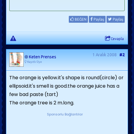
BEĞEN
Paylaş
Paylaş
Cevapla
1 Aralık 2008
#2
Keten Prenses
Kayıtlı Üye
The orange is yellow.it's shape is round(circle) or
ellipsoid.it's smell is good.the orange juice has a
few bad paste (tart)
The orange tree is 2 m.long.
Sponsorlu Bağlantılar