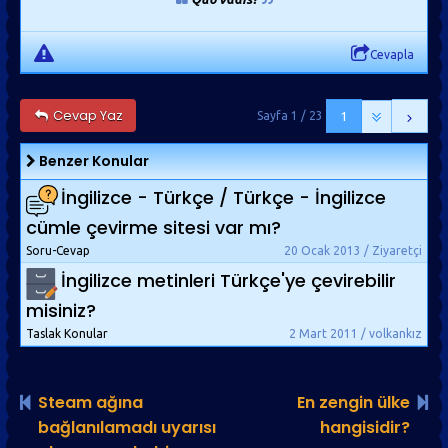
Biz de ailecek kutlarız artık herhalde.
Cevapla
Paragrafını türkçeye çevirebilir misiniz?
Cevap Yaz
Sayfa 1 / 23
1
Benzer Konular
İngilizce - Türkçe / Türkçe - İngilizce
cümle çevirme sitesi var mı?
Soru-Cevap
20 Ocak 2013 / Ziyaretçi
İngilizce metinleri Türkçe'ye çevirebilir
misiniz?
Taslak Konular
2 Mart 2011 / volkankız
Steam ağına
En zengin ülke
bağlanılamadı uyarısı
hangisidir?