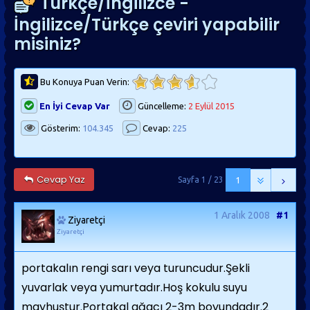
Türkçe/İngilizce -
İngilizce/Türkçe çeviri yapabilir
misiniz?
Bu Konuya Puan Verin:
En İyi Cevap Var
Güncelleme:
2 Eylül 2015
Gösterim:
104.345
Cevap:
225
Cevap Yaz
Sayfa 1 / 23
1
1 Aralık 2008
#1
Ziyaretçi
Ziyaretçi
portakalın rengi sarı veya turuncudur.Şekli
yuvarlak veya yumurtadır.Hoş kokulu suyu
mayhuştur.Portakal ağacı 2-3m boyundadır.2