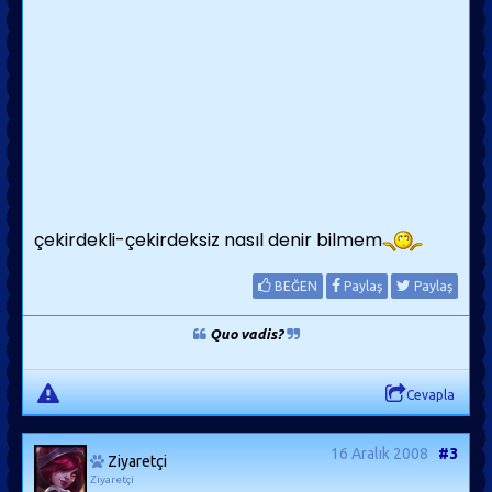
çekirdekli-çekirdeksiz nasıl denir bilmem
BEĞEN
Paylaş
Paylaş
Quo vadis?
Cevapla
16 Aralık 2008
#3
Ziyaretçi
Ziyaretçi