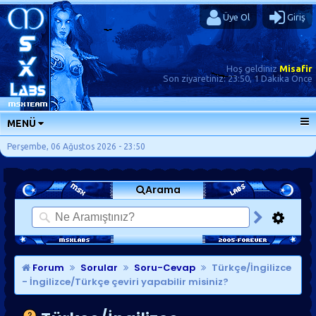
Üye Ol
Giriş
Hoş geldiniz
Misafir
Son ziyaretiniz:
23:50, 1 Dakika Önce
MENÜ
ANA SAYFA
Perşembe, 06 Ağustos 2026 - 23:50
FORUMLAR
Arama
SORU-CEVAP
GÜNLÜKLER
SON MESAJLAR
KISAYOLLAR
Forum
Sorular
Soru-Cevap
Türkçe/İngilizce
- İngilizce/Türkçe çeviri yapabilir misiniz?