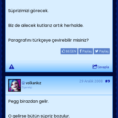
Süprizimizi görecek.
Biz de ailecek kutlarız artık herhalde.
Paragrafını türkçeye çevirebilir misiniz?
BEĞEN
Paylaş
Paylaş
Cevapla
29 Aralık 2008
#9
volkankız
Ziyaretçi
Pegg birazdan gelir.
O gelirse bütün süpriz bozulur.