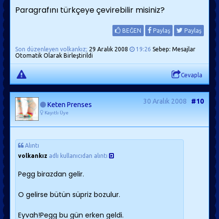
Paragrafını türkçeye çevirebilir misiniz?
BEĞEN
Paylaş
Paylaş
Son düzenleyen volkankız;
29 Aralık 2008
19:26
Sebep: Mesajlar
Otomatik Olarak Birleştirildi
Cevapla
30 Aralık 2008
#10
Keten Prenses
Kayıtlı Üye
Alıntı
volkankız
adlı kullanıcıdan alıntı
Pegg birazdan gelir.
O gelirse bütün süpriz bozulur.
Eyvah!Pegg bu gün erken geldi.