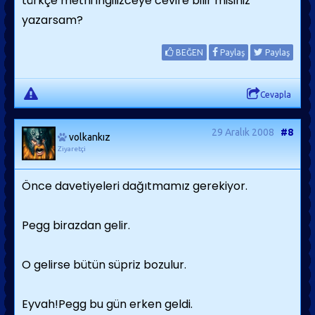
türkçe metni ingilizceye cevire bilir misiniz
yazarsam?
BEĞEN
Paylaş
Paylaş
Cevapla
29 Aralık 2008
#8
volkankız
Ziyaretçi
Önce davetiyeleri dağıtmamız gerekiyor.
Pegg birazdan gelir.
O gelirse bütün süpriz bozulur.
Eyvah!Pegg bu gün erken geldi.