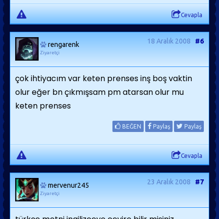
Cevapla
18 Aralık 2008
#6
rengarenk
Ziyaretçi
çok ihtiyacım var keten prenses inş boş vaktin
olur eğer bn çıkmışsam pm atarsan olur mu
keten prenses
BEĞEN
Paylaş
Paylaş
Cevapla
23 Aralık 2008
#7
mervenur245
Ziyaretçi