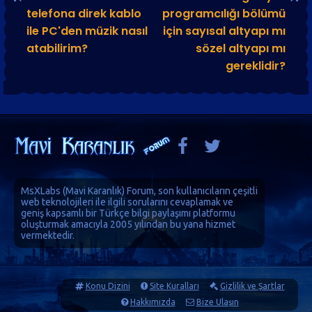
telefona direk kablo
programcılığı bölümü
ile PC'den müzik nasıl
için sayısal altyapı mı
atabilirim?
sözel altyapı mı
gereklidir?
MsXLabs (
Mavi Karanlık
)
Forum
, son kullanıcıların çeşitli
web teknolojileri ile ilgili sorularını cevaplamak ve
geniş kapsamlı bir Türkçe bilgi paylaşımı platformu
oluşturmak amacıyla 2005 yılından bu yana hizmet
vermektedir.
Konu Dizini
Site Kuralları
Gizlilik ve Şartlar
Hakkımızda
Bize Ulaşın