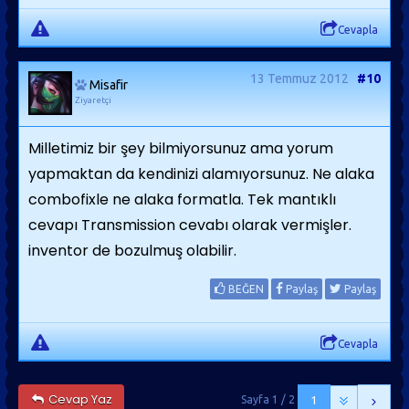
Cevapla
13 Temmuz 2012
#10
Misafir
Ziyaretçi
Milletimiz bir şey bilmiyorsunuz ama yorum
yapmaktan da kendinizi alamıyorsunuz. Ne alaka
combofixle ne alaka formatla. Tek mantıklı
cevapı Transmission cevabı olarak vermişler.
inventor de bozulmuş olabilir.
BEĞEN
Paylaş
Paylaş
Cevapla
Cevap Yaz
Sayfa 1 / 2
1