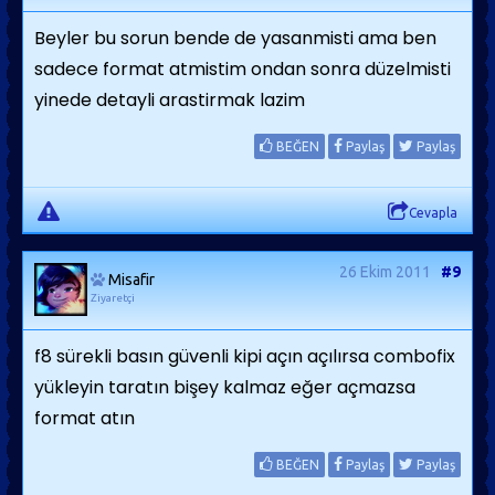
Beyler bu sorun bende de yasanmisti ama ben
sadece format atmistim ondan sonra düzelmisti
yinede detayli arastirmak lazim
BEĞEN
Paylaş
Paylaş
Cevapla
26 Ekim 2011
#9
Misafir
Ziyaretçi
f8 sürekli basın güvenli kipi açın açılırsa combofix
yükleyin taratın bişey kalmaz eğer açmazsa
format atın
BEĞEN
Paylaş
Paylaş