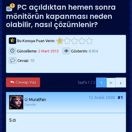
PC açıldıktan hemen sonra
mönitörün kapanması neden
olabilir, nasıl çözümlenir?
Bu Konuya Puan Verin:
Güncelleme:
2 Mart 2013
Gösterim:
8.954
Cevap:
10
Cevap Yaz
Sayfa 1 / 2
1
12 Aralık 2008
#1
MuratFan
Ziyaretçi
S.a