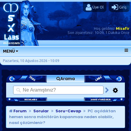
Üye Ol
Giriş
Hoş geldiniz
Misafir
Son ziyaretiniz:
10:09, 1 Dakika Önce
MENÜ
ANA SAYFA
Pazartesi, 10 Ağustos 2026 - 10:09
FORUMLAR
Arama
SORU-CEVAP
GÜNLÜKLER
SON MESAJLAR
KISAYOLLAR
Forum
Sorular
Soru-Cevap
PC açıldıktan
hemen sonra mönitörün kapanması neden olabilir,
nasıl çözümlenir?