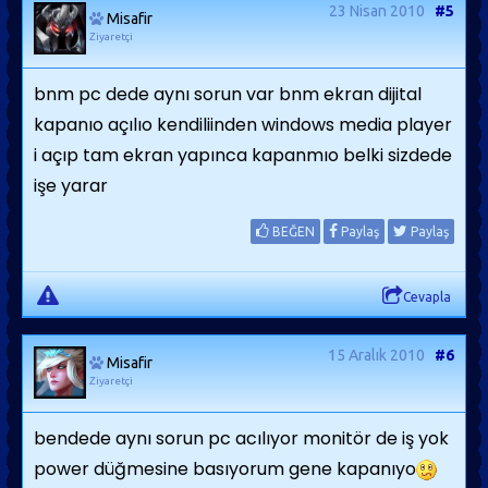
23 Nisan 2010
#5
Misafir
Ziyaretçi
bnm pc dede aynı sorun var bnm ekran dijital
kapanıo açılıo kendiliinden windows media player
i açıp tam ekran yapınca kapanmıo belki sizdede
işe yarar
BEĞEN
Paylaş
Paylaş
Cevapla
15 Aralık 2010
#6
Misafir
Ziyaretçi
bendede aynı sorun pc acılıyor monitör de iş yok
power düğmesine basıyorum gene kapanıyo