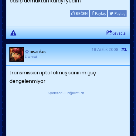
basıp acmaktan kafayı yedım
BEĞEN
Paylaş
Paylaş
Cevapla
18 Aralık 2008
#2
msarikus
Ziyaretçi
transmission iptal olmuş sanırım güç
dengelenmiyor
Sponsorlu Bağlantılar