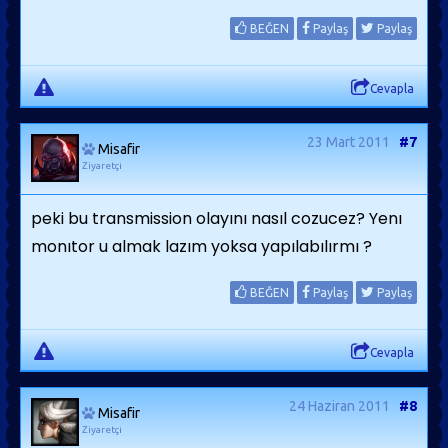
BEĞEN
Paylaş
Paylaş
Cevapla
23 Mart 2011
#7
Misafir
Ziyaretçi
peki bu transmission olayını nasıl cozucez? Yenı
monıtor u almak lazım yoksa yapılabılırmı ?
BEĞEN
Paylaş
Paylaş
Cevapla
24 Haziran 2011
#8
Misafir
Ziyaretçi