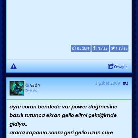
BEĞEN
Paylaş
Paylaş
Cevapla
3 Şubat 2009
#3
v3d4
Ziyaretçi
aynı sorun bendede var power düğmesine
basılı tutunca ekran gelio elimi çektiğimde
gidiyo..
arada kapanıo sonra geri gelio uzun süre