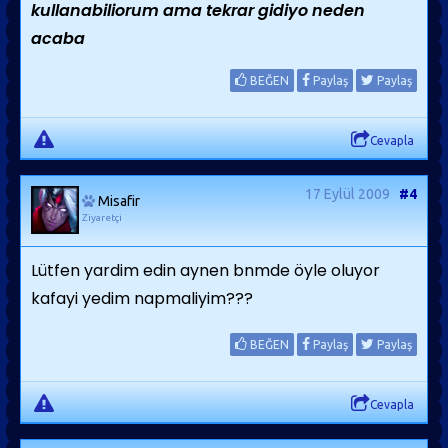
kullanabiliorum ama tekrar gidiyo neden
acaba
BEĞEN
Paylaş
Paylaş
Cevapla
17 Eylül 2009
#4
Misafir
Ziyaretçi
Lütfen yardim edin aynen bnmde öyle oluyor
kafayi yedim napmaliyim???
BEĞEN
Paylaş
Paylaş
Cevapla