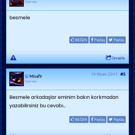
Ziyaretçi
besmele
BEĞEN
Paylaş
Paylaş
Cevapla
10 Nisan 2011
#5
Misafir
Ziyaretçi
Besmele arkadaşlar eminim bakın korkmadan
yazabilirsiniz bu cevabı...
BEĞEN
Paylaş
Paylaş