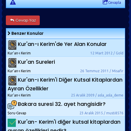
Cevapla
Cevap Yaz
Benzer Konular
Kur'an-ı Kerim'de Yer Alan Konular
Kur'an-ı Kerim
12 Mart 2012 / Gold
Kur'an Sureleri
Kur'an-ı Kerim
26 Temmuz 2011 / Misafir
Kur'an-ı Kerim'i Diğer Kutsal Kitaplardan
Ayıran Özellikler
Kur'an-ı Kerim
25 Aralık 2009 / asla_asla_deme
Bakara suresi 32. ayet hangisidir?
Soru-Cevap
23 Aralık 2015 / musti8576
Kur'an- Kerim'i diğer kutsal kitaplardan
ayıran özellikleri nedir?