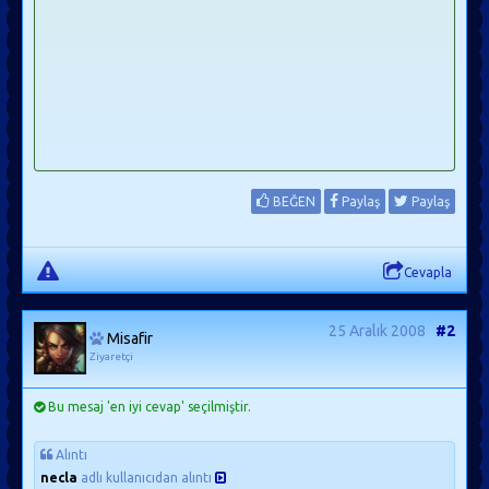
BEĞEN
Paylaş
Paylaş
Cevapla
25 Aralık 2008
#2
Misafir
Ziyaretçi
Bu mesaj 'en iyi cevap' seçilmiştir.
Alıntı
necla
adlı kullanıcıdan alıntı