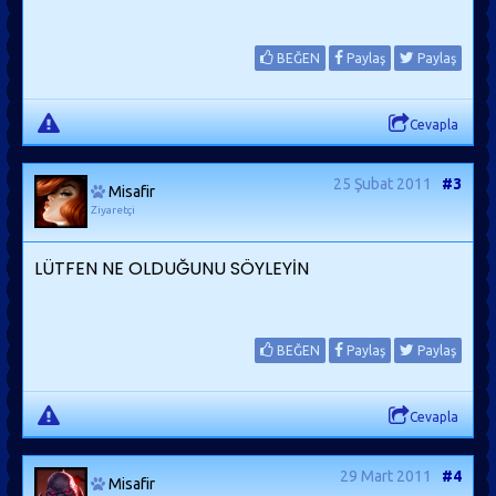
BEĞEN
Paylaş
Paylaş
Cevapla
25 Şubat 2011
#3
Misafir
Ziyaretçi
LÜTFEN NE OLDUĞUNU SÖYLEYİN
BEĞEN
Paylaş
Paylaş
Cevapla
29 Mart 2011
#4
Misafir