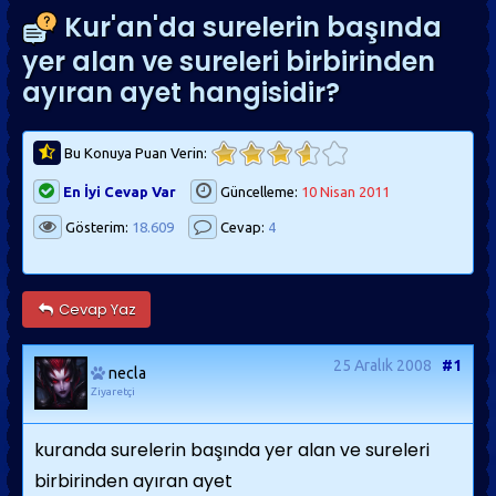
Kur'an'da surelerin başında
yer alan ve sureleri birbirinden
ayıran ayet hangisidir?
Bu Konuya Puan Verin:
En İyi Cevap Var
Güncelleme:
10 Nisan 2011
Gösterim:
18.609
Cevap:
4
Cevap Yaz
25 Aralık 2008
#1
necla
Ziyaretçi
kuranda surelerin başında yer alan ve sureleri
birbirinden ayıran ayet