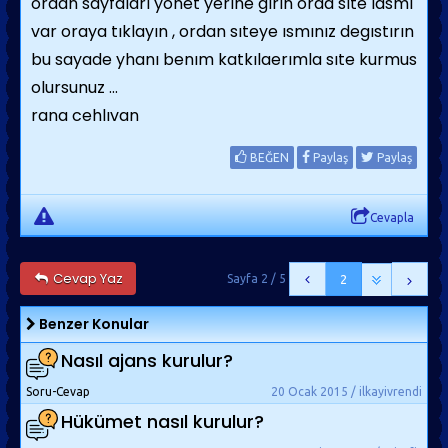
ordan sayfaları yonet yerıne gırın orda sıte ıasmı
var oraya tıklayın , ordan sıteye ısmınız degıstırın
bu sayade yhanı benım katkılaerımla sıte kurmus
olursunuz ...
rana cehlıvan
BEĞEN
Paylaş
Paylaş
Cevapla
Cevap Yaz
Sayfa 2 / 5
2
Benzer Konular
Nasıl ajans kurulur?
Soru-Cevap
20 Ocak 2015 / ilkayivrendi
Hükümet nasıl kurulur?