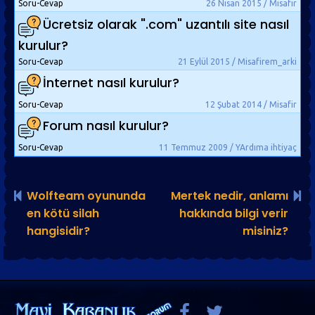
Soru-Cevap
26 Nisan 2015 / Misafir
Ücretsiz olarak ".com" uzantılı site nasıl
kurulur?
Soru-Cevap
21 Eylül 2015 / Misafirem_arki
İnternet nasıl kurulur?
Soru-Cevap
12 Şubat 2014 / Misafir
Forum nasıl kurulur?
Soru-Cevap
11 Temmuz 2009 / YArdıma ihtiyaç
Wolfteam oyununda
Mertek nedir, anlamı
en kötü silah
hakkında bilgi verir
hangisidir?
misiniz?