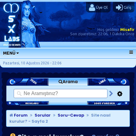
Üye Ol
Giriş
Hoş geldiniz
Misafir
Son ziyaretiniz:
22:06, 1 Dakika Önce
MENÜ
ANA SAYFA
Pazartesi, 10 Ağustos 2026 - 22:06
FORUMLAR
Arama
SORU-CEVAP
GÜNLÜKLER
SON MESAJLAR
KISAYOLLAR
Forum
Sorular
Soru-Cevap
Site nasıl
kurulur?
- Sayfa 2