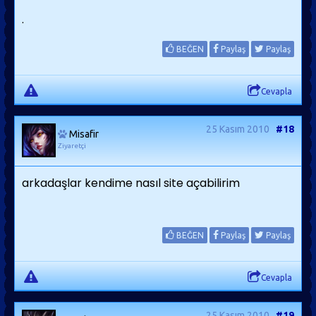
.
BEĞEN
Paylaş
Paylaş
Cevapla
25 Kasım 2010
#18
Misafir
Ziyaretçi
arkadaşlar kendime nasıl site açabilirim
BEĞEN
Paylaş
Paylaş
Cevapla
25 Kasım 2010
#19