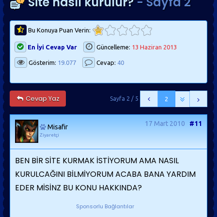
Site nasıl kurulur?
- Sayfa 2
Bu Konuya Puan Verin:
En İyi Cevap Var
Güncelleme:
13 Haziran 2013
Gösterim:
19.077
Cevap:
40
Cevap Yaz
Sayfa 2 / 5
2
17 Mart 2010
#11
Misafir
Ziyaretçi
BEN BİR SİTE KURMAK İSTİYORUM AMA NASIL
KURULCAĞINI BİLMİYORUM ACABA BANA YARDIM
EDER MİSİNZ BU KONU HAKKINDA?
Sponsorlu Bağlantılar