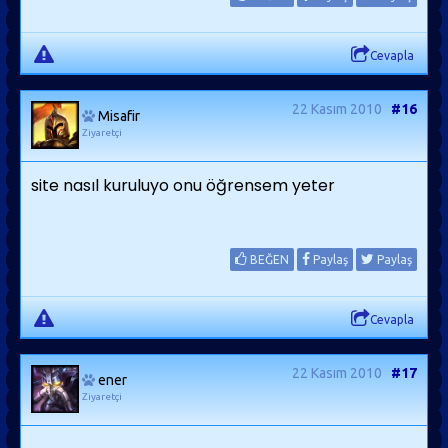
Cevapla
22 Kasım 2010
#16
Misafir
Ziyaretçi
site nasıl kuruluyo onu öğrensem yeter
BEĞEN
Paylaş
Paylaş
Cevapla
22 Kasım 2010
#17
ener
Ziyaretçi