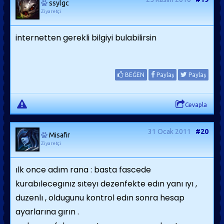
ssylgc
Ziyaretçi
internetten gerekli bilgiyi bulabilirsin
BEĞEN
Paylaş
Paylaş
Cevapla
31 Ocak 2011
#20
Misafir
Ziyaretçi
ılk once adım rana : basta fascede
kurabılecegınız sıteyı dezenfekte edın yanı ıyı ,
duzenlı , oldugunu kontrol edın sonra hesap
ayarlarına gırın .