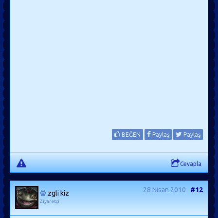
BEĞEN
Paylaş
Paylaş
Cevapla
28 Nisan 2010
#12
zgli kiz
Ziyaretçi