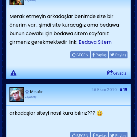
Ziyaretçi
Merak etmeyin arkadaşlar benimde size bir
önerim var.. şimdi site kuracağız ama bedawa
bunun cewabı için bedawa sitem sayfanız
girmeniz gerekmektedir link:
Bedava Sitem
BEĞEN
Paylaş
Paylaş
Cevapla
26 Ekim 2010
#15
Misafir
Ziyaretçi
arkadaşlar siteyi nasıl kura bılırız???
BEĞEN
Paylaş
Paylaş