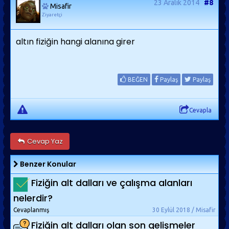
23 Aralık 2014
#8
Misafir
Ziyaretçi
altın fiziğin hangi alanına girer
BEĞEN
Paylaş
Paylaş
Cevapla
Cevap Yaz
Benzer Konular
Fiziğin alt dalları ve çalışma alanları
nelerdir?
Cevaplanmış
30 Eylül 2018 / Misafir
Fiziğin alt dalları olan son gelişmeler