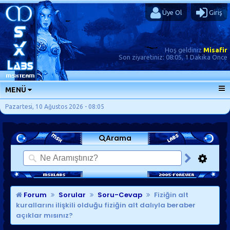
Üye Ol
Giriş
Hoş geldiniz
Misafir
Son ziyaretiniz:
08:05, 1 Dakika Önce
MENÜ
ANA SAYFA
Pazartesi, 10 Ağustos 2026 - 08:05
FORUMLAR
Arama
SORU-CEVAP
GÜNLÜKLER
SON MESAJLAR
KISAYOLLAR
Forum
Sorular
Soru-Cevap
Fiziğin alt
kurallarını ilişkili olduğu fiziğin alt dalıyla beraber
açıklar mısınız?