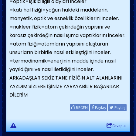
=optik=ışıkla ilgili olayları inceler
=katı hal fiziği=yoğun haldeki maddelerin,
manyetik, optik ve esneklik özelliklerini inceler.
=nükleer fizik=atom çekirdeğin yapısını ve
karasız çekirdeğin nasıl ışıma yaptıklarını inceler.
=atom fiziği=atomların yapısını oluşturan
unsurların birbirile nasıl etkileştiğini inceler.
=termodinamik=enerjinin madde içinde nasıl
yayıldığını ve nasıl iletildiğini inceler.
ARKADAŞLAR SEKİZ TANE FİZİĞİN ALT ALANLARINI
YAZDIM SİZLERE İŞİNİZE YARAYABİLİR BAŞARILAR
DİLERİM
BEĞEN
Paylaş
Paylaş
Cevapla