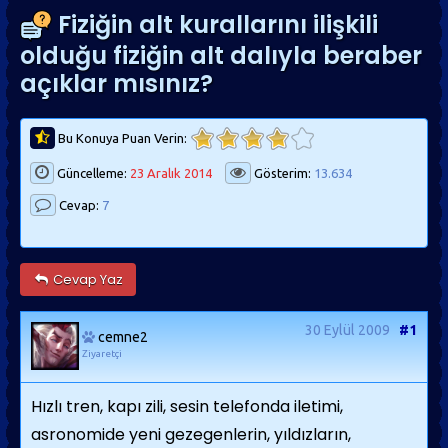
Fiziğin alt kurallarını ilişkili
olduğu fiziğin alt dalıyla beraber
açıklar mısınız?
Bu Konuya Puan Verin:
Güncelleme:
23 Aralık 2014
Gösterim:
13.634
Cevap:
7
Cevap Yaz
30 Eylül 2009
#1
cemne2
Ziyaretçi
Hızlı tren, kapı zili, sesin telefonda iletimi,
asronomide yeni gezegenlerin, yıldızların,