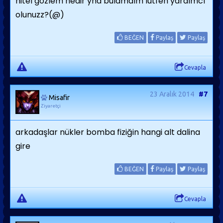
nitel gözlem nedir yha bulamdım lutfen yardımcı
olunuzz?(@)
BEĞEN
Paylaş
Paylaş
Cevapla
23 Aralık 2014
#7
Misafir
Ziyaretçi
arkadaşlar nükler bomba fiziğin hangi alt dalina
gire
BEĞEN
Paylaş
Paylaş
Cevapla