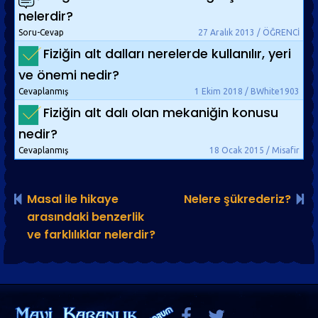
nelerdir?
Soru-Cevap
27 Aralık 2013 / ÖĞRENCİ
Fiziğin alt dalları nerelerde kullanılır, yeri
ve önemi nedir?
Cevaplanmış
1 Ekim 2018 / BWhite1903
Fiziğin alt dalı olan mekaniğin konusu
nedir?
Cevaplanmış
18 Ocak 2015 / Misafir
Masal ile hikaye
Nelere şükrederiz?
arasındaki benzerlik
ve farklılıklar nelerdir?