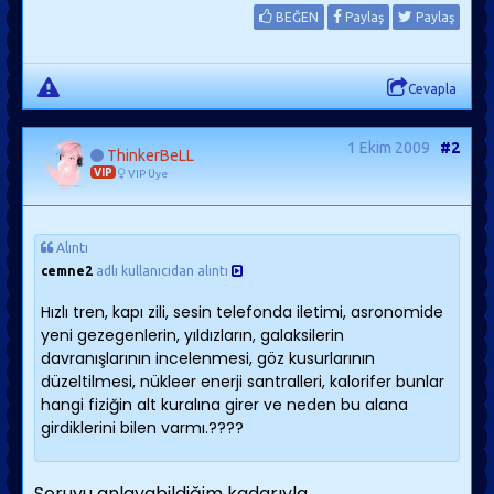
BEĞEN
Paylaş
Paylaş
Cevapla
1 Ekim 2009
#2
ThinkerBeLL
VIP
VIP Üye
Alıntı
cemne2
adlı kullanıcıdan alıntı
Hızlı tren, kapı zili, sesin telefonda iletimi, asronomide
yeni gezegenlerin, yıldızların, galaksilerin
davranışlarının incelenmesi, göz kusurlarının
düzeltilmesi, nükleer enerji santralleri, kalorifer bunlar
hangi fiziğin alt kuralına girer ve neden bu alana
girdiklerini bilen varmı.????
Soruyu anlayabildiğim kadarıyla