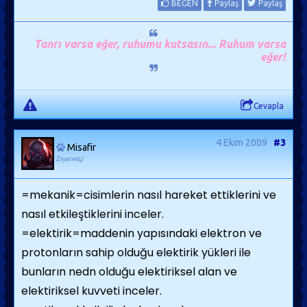
BEĞEN
Paylaş
Paylaş
Tanrı varsa eğer, ruhumu kutsasın... Ruhum varsa
eğer!
Cevapla
4 Ekim 2009
#3
Misafir
Ziyaretçi
=mekanik=cisimlerin nasıl hareket ettiklerini ve
nasıl etkileştiklerini inceler.
=elektirik=maddenin yapısındaki elektron ve
protonların sahip olduğu elektirik yükleri ile
bunların nedn olduğu elektiriksel alan ve
elektiriksel kuvveti inceler.