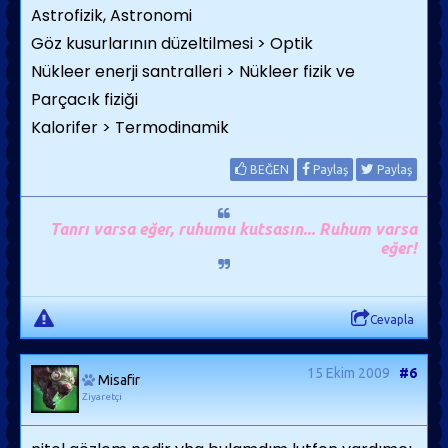
Astrofizik, Astronomi
Göz kusurlarının düzeltilmesi > Optik
Nükleer enerji santralleri > Nükleer fizik
ve
Parçacık fiziği
Kalorifer > Termodinamik
BEĞEN
Paylaş
Paylaş
Tanrı varsa eğer, ruhumu kutsasın... Ruhum varsa
eğer!
Cevapla
15 Ekim 2009
#6
Misafir
Ziyaretçi