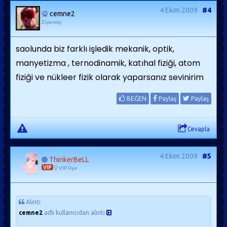
4 Ekim 2009
#4
cemne2
Ziyaretçi
saolunda biz farklı işledik mekanik, optik,
manyetizma , ternodinamik, katıhal fiziği, atom
fiziği ve nükleer fizik olarak yaparsanız sevinirim
BEĞEN
Paylaş
Paylaş
Cevapla
4 Ekim 2009
#5
ThinkerBeLL
VIP
VIP Üye
Alıntı
cemne2
adlı kullanıcıdan alıntı