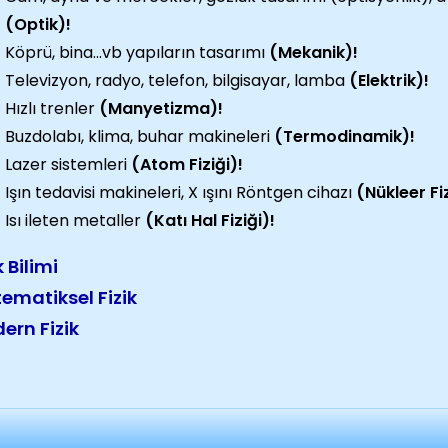
(Optik)!
Köprü, bina...vb yapıların tasarımı
(Mekanik)!
Televizyon, radyo, telefon, bilgisayar, lamba
(Elektrik)!
Hızlı trenler
(Manyetizma)!
Buzdolabı, klima, buhar makineleri
(Termodinamik)!
Lazer sistemleri
(Atom Fiziği)!
Işın tedavisi makineleri, X ışını Röntgen cihazı
(Nükleer Fiz
Isı ileten metaller
(Katı Hal Fiziği)!
k Bilimi
ematiksel Fizik
ern Fizik