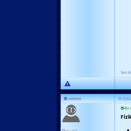
Son d
nötrino
30 Eyl
Bu m
Fiz