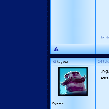
Son d
kogaoz
24 Eyl
Uygu
Ast
Ziyaretçi