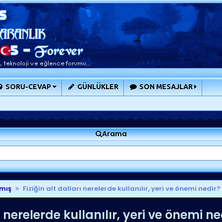
SORU-CEVAP
GÜNLÜKLER
SON MESAJLAR
Arama
mış
Fiziğin alt dalları nerelerde kullanılır, yeri ve önemi nedir?
ı nerelerde kullanılır, yeri ve önemi ne