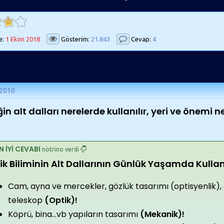
e:
1 Ekim 2018
Gösterim:
21.843
Cevap:
4
 2010
ğin alt dalları nerelerde kullanılır, yeri ve önemi n
N İYİ CEVABI
nötrino verdi
zik Biliminin Alt Dallarının Günlük Yaşamda Kulla
Cam, ayna ve mercekler, gözlük tasarımı (optisyenlik), 
teleskop
(Optik)!
Köprü, bina...vb yapıların tasarımı
(Mekanik)!