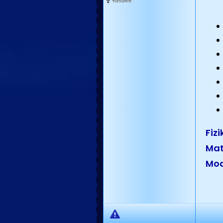
Yasaklı
Fizi
Mat
Mod