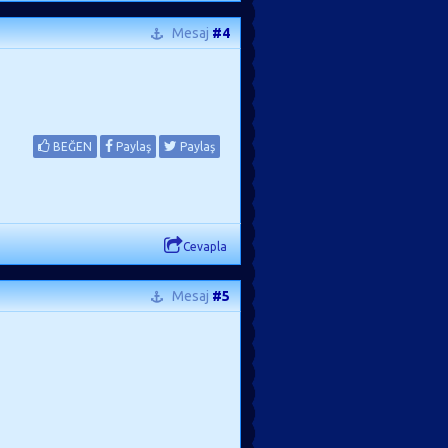
Mesaj
#4
BEĞEN
Paylaş
Paylaş
Cevapla
Mesaj
#5