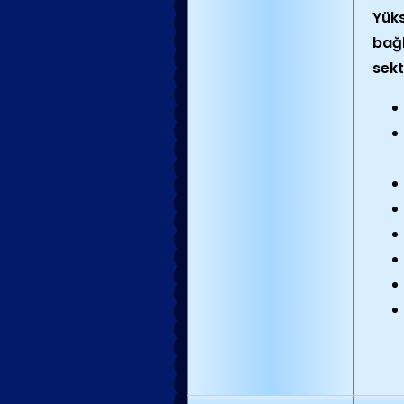
Yüks
bağl
sekt