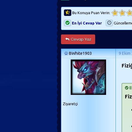
Bu Konuya Puan Verin:
En İyi Cevap Var
Güncellem
Cevap Yaz
BWhite1903
9 Ekim
Fizi
E
Fi
Ziyaretçi