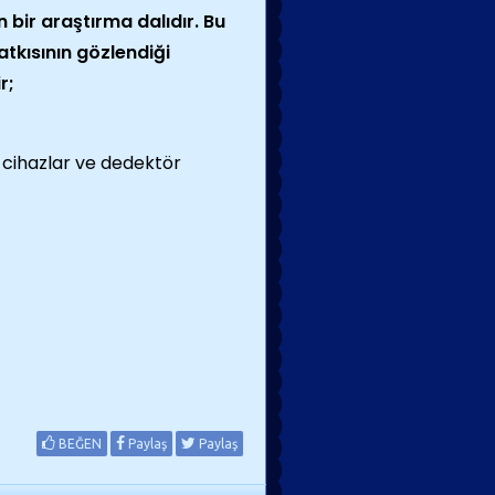
n bir araştırma dalıdır. Bu
atkısının gözlendiği
r;
n cihazlar ve dedektör
BEĞEN
Paylaş
Paylaş