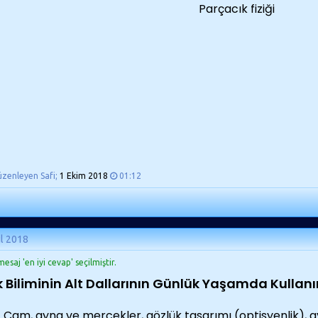
Parçacık fiziği
üzenleyen Safi;
1 Ekim 2018
01:12
ül 2018
esaj 'en iyi cevap' seçilmiştir.
ik Biliminin Alt Dallarının Günlük Yaşamda Kullan
Cam, ayna ve mercekler, gözlük tasarımı (optisyenlik), a