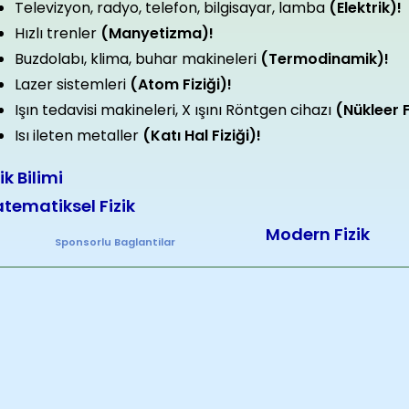
Televizyon, radyo, telefon, bilgisayar, lamba
(Elektrik)!
Hızlı trenler
(Manyetizma)!
Buzdolabı, klima, buhar makineleri
(Termodinamik)!
Lazer sistemleri
(Atom Fiziği)!
Işın tedavisi makineleri, X ışını Röntgen cihazı
(Nükleer F
Isı ileten metaller
(Katı Hal Fiziği)!
ik Bilimi
tematiksel Fizik
Modern Fizik
Sponsorlu Baglantilar