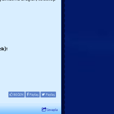
ik)!
BEĞEN
Paylaş
Paylaş
Cevapla