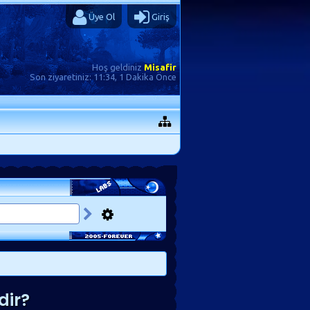
Üye Ol
Giriş
Hoş geldiniz
Misafir
Son ziyaretiniz:
11:34, 1 Dakika Önce
dir?