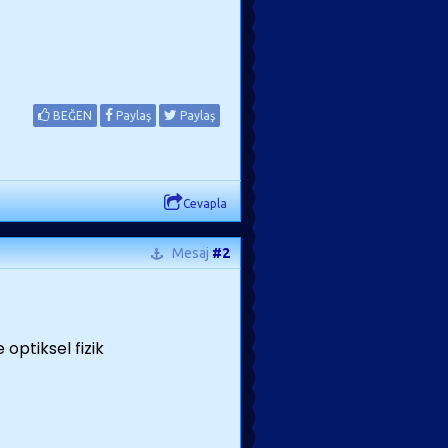
BEĞEN
Paylaş
Paylaş
Cevapla
Mesaj
#2
 optiksel fizik