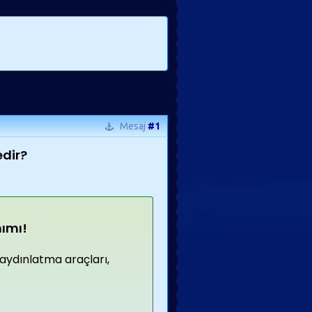
Mesaj
#1
edir?
nımı!
aydınlatma araçları,