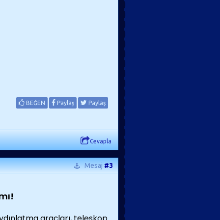
BEĞEN
Paylaş
Paylaş
Cevapla
Mesaj
#3
ımı!
ydınlatma araçları, teleskop