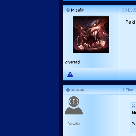
Misafir
30 Eyl
Peki
Ziyaretçi
nötrino
1 Ekim
Mi
Pe
Yasaklı