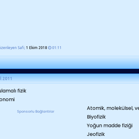
üzenleyen Safi;
1 Ekim 2018
01:11
ül 2011
lamalı fizik
ronomi
Atomik, molekülsel, ve
Sponsorlu Bağlantılar
Biyofizik
Yoğun madde fiziği
Jeofizik