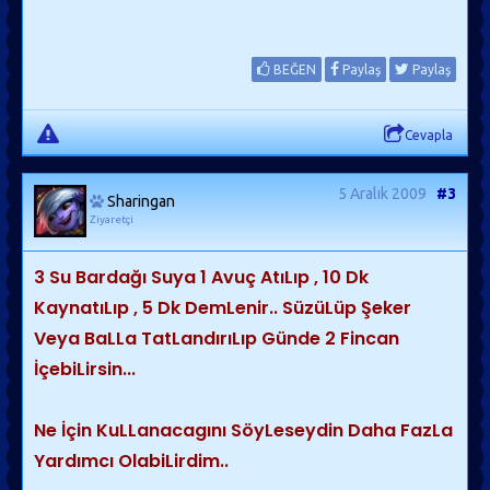
BEĞEN
Paylaş
Paylaş
Cevapla
5 Aralık 2009
#3
Sharingan
Ziyaretçi
3 Su Bardağı Suya 1 Avuç AtıLıp , 10 Dk
KaynatıLıp , 5 Dk DemLenir.. SüzüLüp Şeker
Veya BaLLa TatLandırıLıp Günde 2 Fincan
İçebiLirsin...
Ne İçin KuLLanacagını SöyLeseydin Daha FazLa
Yardımcı OlabiLirdim..