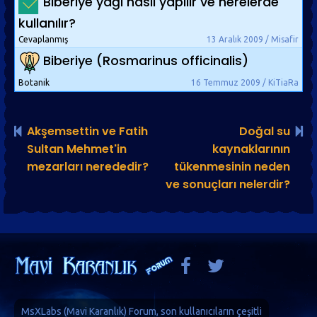
Biberiye yağı nasıl yapılır ve nerelerde
kullanılır?
Cevaplanmış
13 Aralık 2009 / Misafir
Biberiye (Rosmarinus officinalis)
Botanik
16 Temmuz 2009 / KiTiaRa
Akşemsettin ve Fatih
Doğal su
Sultan Mehmet'in
kaynaklarının
mezarları nerededir?
tükenmesinin neden
ve sonuçları nelerdir?
MsXLabs (
Mavi Karanlık
)
Forum
, son kullanıcıların çeşitli