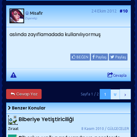
24 Ekim 2012
#10
Misafir
Ziyaretçi
aslında zayıflamadada kullanılıyormuş
BEĞEN
Paylaş
Paylaş
Cevapla
Cevap Yaz
Sayfa 1 / 2
1
Benzer Konular
Biberiye Yetiştiriciliği
Ziraat
8 Kasım 2010 / GÜLGECELER