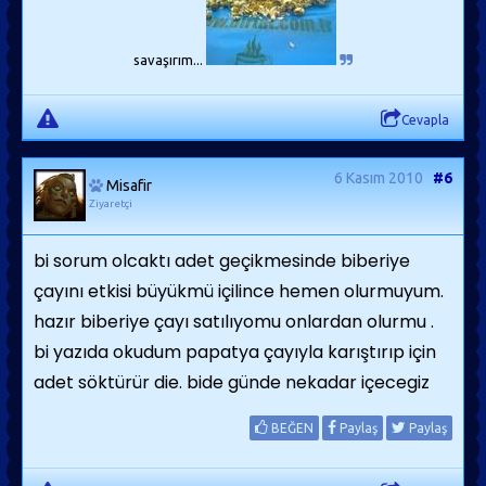
savaşırım...
Cevapla
6 Kasım 2010
#6
Misafir
Ziyaretçi
bi sorum olcaktı adet geçikmesinde biberiye
çayını etkisi büyükmü içilince hemen olurmuyum.
hazır biberiye çayı satılıyomu onlardan olurmu .
bi yazıda okudum papatya çayıyla karıştırıp için
adet söktürür die. bide günde nekadar içecegiz
BEĞEN
Paylaş
Paylaş