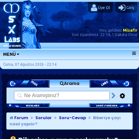
Üye Ol
Giriş
Hoş geldiniz
Misafir
Son ziyaretiniz:
22:14, 1 Dakika Önce
MENÜ
ANA SAYFA
Cuma, 07 Ağustos 2026 - 22:14
FORUMLAR
Arama
SORU-CEVAP
GÜNLÜKLER
SON MESAJLAR
KISAYOLLAR
Forum
Sorular
Soru-Cevap
Biberiye çayı
nasıl yapılır?