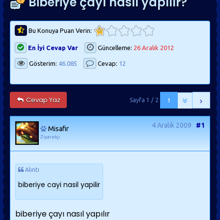
Biberiye çayı nasıl yapılır?
Bu Konuya Puan Verin:
En İyi Cevap Var
Güncelleme:
26 Aralık 2012
Gösterim:
46.085
Cevap:
12
Cevap Yaz
Sayfa 1 / 2
1
4 Aralık 2009
#1
Misafir
Ziyaretçi
Alıntı
biberiye cayi nasil yapilir
biberiye çayı nasıl yapılır