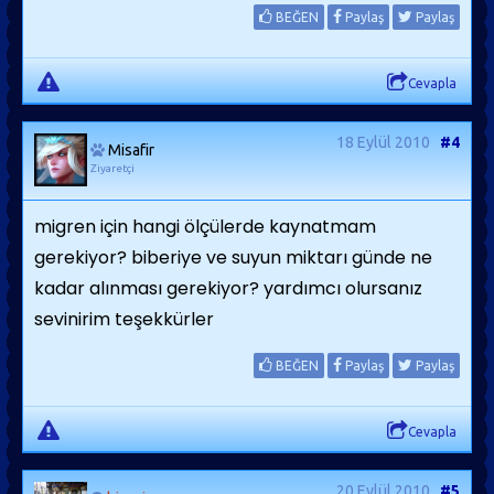
BEĞEN
Paylaş
Paylaş
Cevapla
18 Eylül 2010
#4
Misafir
Ziyaretçi
migren için hangi ölçülerde kaynatmam
gerekiyor? biberiye ve suyun miktarı günde ne
kadar alınması gerekiyor? yardımcı olursanız
sevinirim teşekkürler
BEĞEN
Paylaş
Paylaş
Cevapla
20 Eylül 2010
#5