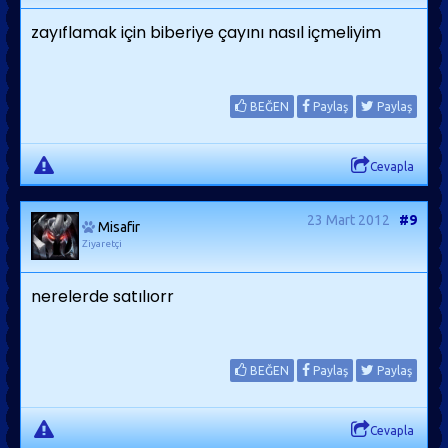
zayıflamak için biberiye çayını nasıl içmeliyim
BEĞEN
Paylaş
Paylaş
Cevapla
23 Mart 2012
#9
Misafir
Ziyaretçi
nerelerde satılıorr
BEĞEN
Paylaş
Paylaş
Cevapla