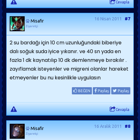
Cevapla
16 Nisan 2011
#7
Misafir
Ziyaretçi
2 su bardağı için 10 cm uzunluğundaki biberiye
dalı soğuk suda iyice yıkanır. ve 40 sn yada en
fazla 1 dk kaynatılıp 10 dk demlenmeye bırakılır .
zayıflamak isteyenler ve migreni olanlar hareket
etmeyenler bu nu kesinlikle uygulasın
BEĞEN
Paylaş
Paylaş
Cevapla
16 Aralık 2011
#8
Misafir
Ziyaretçi