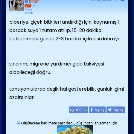
biruni
VIP
Önce
Sağlık
biberiye, çiçek bitkileri andırdığı için; kaynamış 1
bardak suya 1 tutam atılıp, 15-20 dakika
bekletilmesi, günde 2-3 bardak içilmesi daha iyi.
sindirim, migrene yardımcı gıda takviyesi
olabileceği doğru.
tansiyonlularda deşik hal gösterebilir. günlük içimi
azaltsınlar.
BEĞEN
Paylaş
Paylaş
Düşüncene katılmam şart değil, düşünceni anlatman için