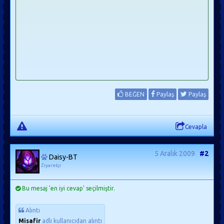
BEĞEN
Paylaş
Paylaş
Cevapla
5 Aralık 2009
#2
Daisy-BT
Ziyaretçi
Bu mesaj 'en iyi cevap' seçilmiştir.
Alıntı
Misafir
adlı kullanıcıdan alıntı