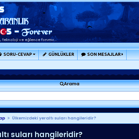
SORU-CEVAP
GÜNLÜKLER
SON MESAJLAR
Arama
ap
Ülkemizdeki yeraltı suları hangileridir?
tı suları hangileridir?