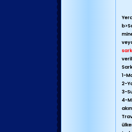
Yera
b>Sa
mine
veya
sark
veril
Sark
1-Ma
2-Ya
3-Su
4-Ma
akım
Trav
ülke