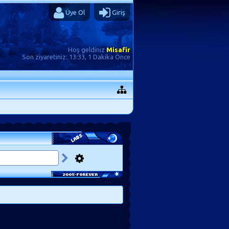
Üye Ol
Giriş
Hoş geldiniz
Misafir
Son ziyaretiniz:
13:33, 1 Dakika Önce