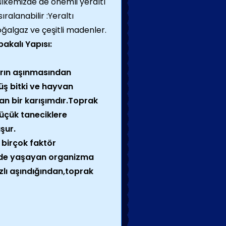
ülkemizde de önemli yeraltı
ıralanabilir :Yeraltı
oğalgaz ve çeşitli madenler.
akalı Yapısı:
arın aşınmasından
üş bitki ve hayvan
ran bir karışımdır.Toprak
üçük taneciklere
şur.
 birçok faktör
lgede yaşayan organizma
ızlı aşındığından,toprak