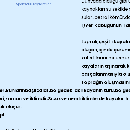
Dünyada olduğu gibi 
Sponsorlu Bağlantılar
kaynakları şu şekilde s
suları,petrol,kömür,d
1)Yer Kabuğunun Tab
toprak,çeşitli kayal
oluşan,içinde çürüm
kalıntılarını bulundu
kayaların aşınarak k
parçalanmasıyla olu
Toprağın oluşmasını
ler.Bunlarınbaşlıcalar,bölgedeki asıl kayanın türü,bö
eri,zaman ve iklimdir.Sıcakve nemli iklimlerde kayalar h
k oluşur.