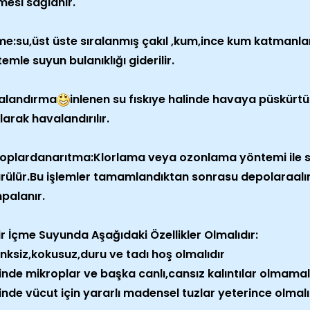
esi sağlanır.
e:su,üst üste sıralanmış çakıl ,kum,ince kum katmanlar
emle suyun bulanıklığı giderilir.
alandırma
inlenen su fıskıye halinde havaya püskürt
ılarak havalandırılır.
roplardanarıtma:Klorlama veya ozonlama yöntemi ile s
rülür.Bu işlemler tamamlandıktan sonrasu depolaraalın
palanır.
Bir İçme Suyunda Aşağıdaki Özellikler Olmalıdır:
nksiz,kokusuz,duru ve tadı hoş olmalıdır
inde mikroplar ve başka canlı,cansız kalıntılar olmamal
inde vücut için yararlı madensel tuzlar yeterince olmalı