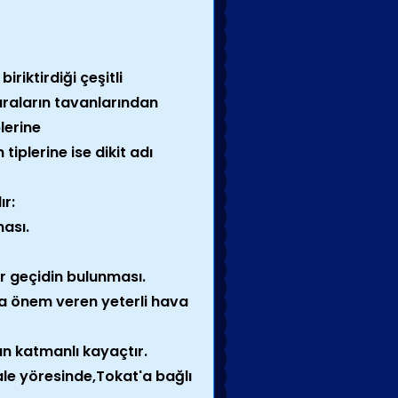
riktirdiği çeşitli
araların tavanlarından
lerine
plerine ise dikit adı
ır:
ası.
r geçidin bulunması.
a önem veren yeterli hava
un katmanlı kayaçtır.
le yöresinde,Tokat'a bağlı