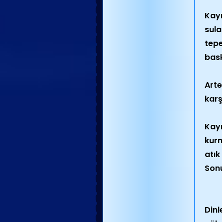
Kayn
sula
tepe
bask
Arte
karş
Kayn
kurm
atık
Sonu
Din