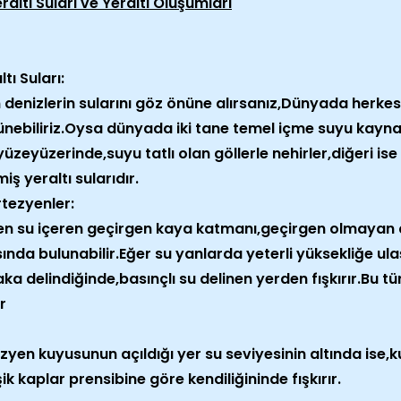
raltı Suları ve Yeraltı Oluşumları
ltı Suları:
denizlerin sularını göz önüne alırsanız,Dünyada herkes
nebiliriz.Oysa dünyada iki tane temel içme suyu kayna
,yüzeyüzerinde,suyu tatlı olan göllerle nehirler,diğeri i
miş yeraltı sularıdır.
tezyenler:
n su içeren geçirgen kaya katmanı,geçirgen olmayan ç
ında bulunabilir.Eğer su yanlarda yeterli yüksekliğe u
ka delindiğinde,basınçlı su delinen yerden fışkırır.Bu t
r
zyen kuyusunun açıldığı yer su seviyesinin altında ise,k
şik kaplar prensibine göre kendiliğininde fışkırır.