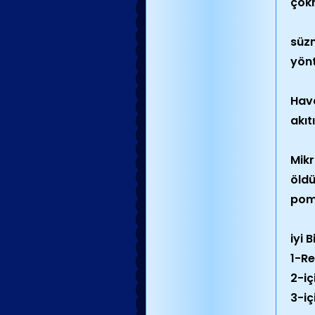
çökm
süzm
yönt
Hav
akıt
Mik
öldü
pom
iyi 
1-Re
2-iç
3-iç