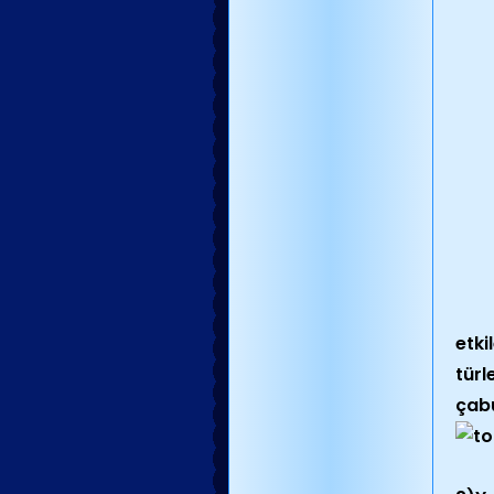
etki
türl
çabu