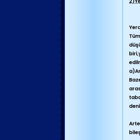
2)Ye
Yera
Tüm 
düşü
biri
edil
a)Ar
Baze
aras
taba
deni
Arte
bile