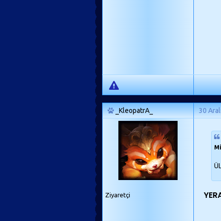
_KleopatrA_
30 Aral
Mi
ÜL
YER
Ziyaretçi