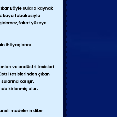
çıkar Böyle sulara kaynak
iz kaya tabakasıyla
e gidemez,fakat yüzeye
n ihtiyaçlarını
ları ve endüstri tesisleri
stri tesislerinden çıkan
sularına karışır.
da kirlenmiş olur.
taneli madelerin dibe