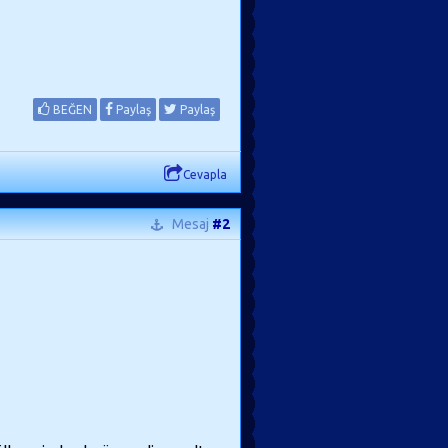
BEĞEN
Paylaş
Paylaş
Cevapla
Mesaj
#2