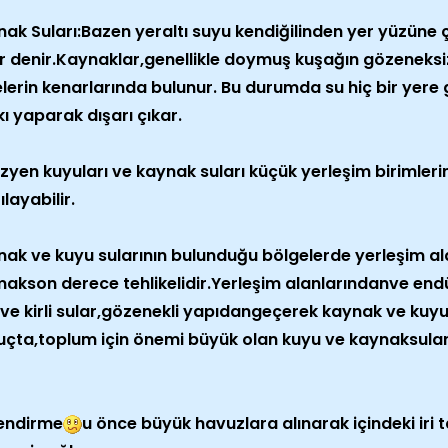
ak Suları:Bazen yeraltı suyu kendiğilinden yer yüzüne 
r denir.Kaynaklar,genellikle doymuş kuşağın gözeneks
lerin kenarlarında bulunur. Bu durumda su hiç bir yer
ı yaparak dışarı çıkar.
zyen kuyuları ve kaynak suları küçük yerleşim birimlerini
ılayabilir.
ak ve kuyu sularının bulunduğu bölgelerde yerleşim alan
akson derece tehlikelidir.Yerleşim alanlarındanve endü
 ve kirli sular,gözenekli yapıdangeçerek kaynak ve kuyu 
çta,toplum için önemi büyük olan kuyu ve kaynaksuları
lendirme
u önce büyük havuzlara alınarak içindeki iri 