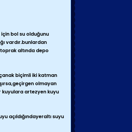
 için bol su olduğunu
ğı vardır.bunlardan
se toprak altında depo
anak biçimli iki katman
laşırsa,geçirgen olmayan
ür kuyulara artezyen kuyu
uyu açıldığındayeraltı suyu