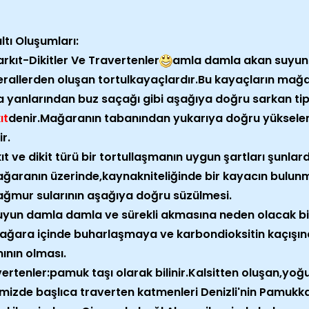
ltı Oluşumları:
rkıt-Dikitler Ve Travertenler
amla damla akan suyun bi
rallerden oluşan tortulkayaçlardır.Bu kayaçların mağ
 yanlarından buz saçağı gibi aşağıya doğru sarkan tip
ıt
denir.Mağaranın tabanından yukarıya doğru yükselen ti
ir.
ıt ve dikit türü bir tortullaşmanın uygun şartları şunlard
ğaranın üzerinde,kaynakniteliğinde bir kayacın bulunm
ğmur sularının aşağıya doğru süzülmesi.
yun damla damla ve sürekli akmasına neden olacak bi
ğara içinde buharlaşmaya ve karbondioksitin kaçışın
ının olması.
ertenler:pamuk taşı olarak bilinir.Kalsitten oluşan,yoğ
mizde başlıca traverten katmenleri Denizli'nin Pamukka