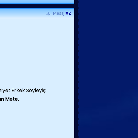
Mesaj
#2
yet:Erkek Söyleyiş:
n Mete.