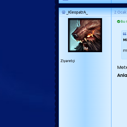
_KleopatrA_
2 Ocak
Bu m
Mi
m
Ziyaretçi
Mete
Anl