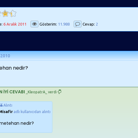
e:
6 Aralık 2011
Gösterim:
11.988
Cevap:
2
 2010
ehan nedir?
N İYİ CEVABI
_KleopatrA_ verdi
Alıntı
Misafir
adlı kullanıcıdan alıntı
metehan nedir?