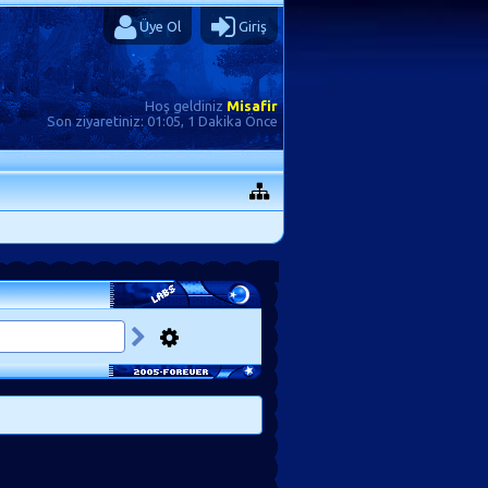
Üye Ol
Giriş
Hoş geldiniz
Misafir
Son ziyaretiniz:
01:05, 1 Dakika Önce