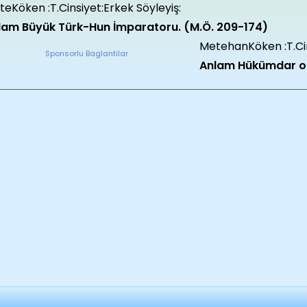
eKöken :T.Cinsiyet:Erkek Söyleyiş:
lam Büyük Türk-Hun İmparatoru. (M.Ö. 209-174)
MetehanKöken :T.Cin
Sponsorlu Baglantilar
Anlam Hükümdar ol