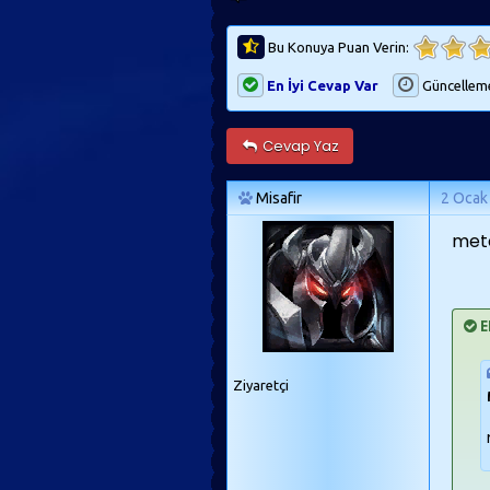
Bu Konuya Puan Verin:
En İyi Cevap Var
Güncellem
Cevap Yaz
Misafir
2 Ocak
met
E
Ziyaretçi