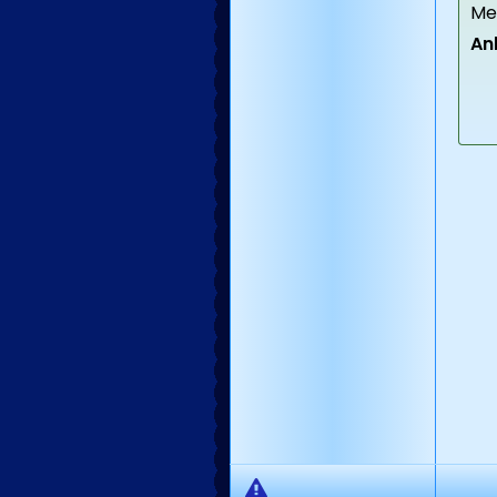
Met
An