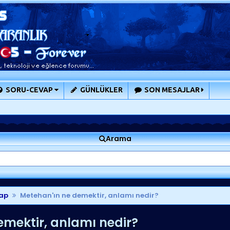
SORU-CEVAP
GÜNLÜKLER
SON MESAJLAR
Arama
ap
Metehan'ın ne demektir, anlamı nedir?
mektir, anlamı nedir?