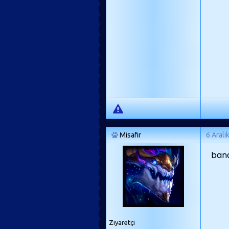
Misafir
6 Aralı
bana
Ziyaretçi