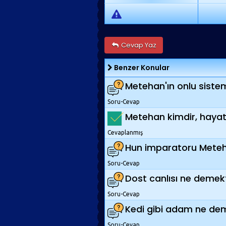
Cevap Yaz
Benzer Konular
Metehan'ın onlu sistemi
Soru-Cevap
Metehan kimdir, hayatı 
Cevaplanmış
Hun imparatoru Metehan
Soru-Cevap
Dost canlısı ne demekti
Soru-Cevap
Kedi gibi adam ne deme
Soru-Cevap