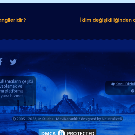
angileridir?
İklim değişikliliğinden
ullanıcıların çeşitli
Konu Dizini
cevaplamak ve
ımı platformu
 yana hizmet
2005 - 2026, MsXLabs - MaviKaranlık / designed by
NeutralizeR