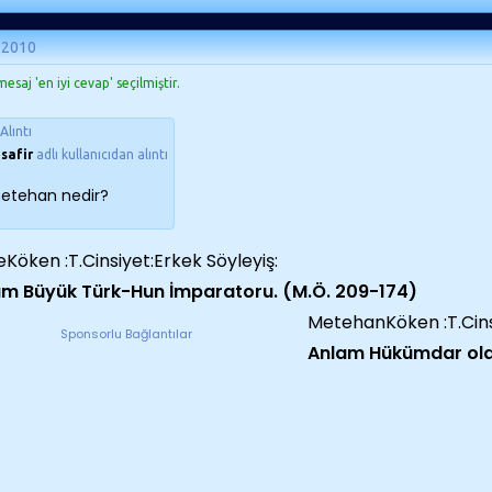
 2010
esaj 'en iyi cevap' seçilmiştir.
Alıntı
safir
adlı kullanıcıdan alıntı
etehan nedir?
Köken :T.Cinsiyet:Erkek Söyleyiş:
am Büyük Türk-Hun İmparatoru. (M.Ö. 209-174)
MetehanKöken :T.Cinsi
Sponsorlu Bağlantılar
Anlam Hükümdar ola