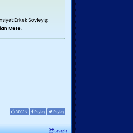
siyet:Erkek Söyleyiş:
an Mete.
BEĞEN
Paylaş
Paylaş
Cevapla