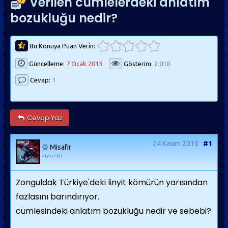
Verilen cümlelerdeki anlatım
bozukluğu nedir?
Bu Konuya Puan Verin:
Güncelleme:
7 Ocak 2013
Gösterim:
2.010
Cevap:
1
Cevap Yaz
24 Kasım 2010
#1
Misafir
Ziyaretçi
Zonguldak Türkiye'deki linyit kömürün yarısından
fazlasını barındırıyor.
cümlesindeki anlatım bozukluğu nedir ve sebebi?