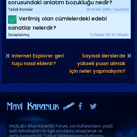
sorusundaki anlatım bozukluğu nedir?
Taslak Konular
28 Aralık 2008 / Ziyaretçi
Verilmiş olan cümlelerdeki edebi
sanatlar nelerdir?
Cevaplanmış
12 Nisan 2014 / Misafir
Internet Explorer geri
Sayısal derslerde
tuşu nasıl eklenir?
yüksek puan almak
için neler yapmalıyım?
MsXLabs (
Mavi Karanlık
)
Forum
, son kullanıcıların çeşitli
web teknolojileri ile ilgili sorularını cevaplamak ve
geniş kapsamlı bir Türkçe bilgi paylaşımı platformu