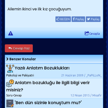
Ailemin ikinci ve ilk kız çocuğuyum.
BEĞEN
Paylaş
Paylaş
Cevapla
Cevap Yaz
Benzer Konular
Yazılı Anlatım Bozuklukları
Psikoloji ve Psikiyatri
21 Haziran 2009 / _PaPiLLoN_
Anlatım bozukluğu ile ilgili bilgi verir
misiniz?
Soru-Cevap
12 Nisan 2015 / Misafir
'Ben dün sizinle konuştum mu?'