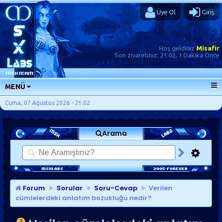
Üye Ol
Giriş
Hoş geldiniz
Misafir
Son ziyaretiniz:
21:02, 1 Dakika Önce
MENÜ
ANA SAYFA
Cuma, 07 Ağustos 2026 - 21:02
FORUMLAR
Arama
SORU-CEVAP
GÜNLÜKLER
SON MESAJLAR
KISAYOLLAR
Forum
Sorular
Soru-Cevap
Verilen
cümlelerdeki anlatım bozukluğu nedir?