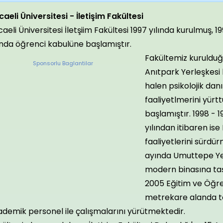
aeli Üniversitesi - İletişim Fakültesi
aeli Üniversitesi İletşiim Fakültesi 1997 yılında kurulmuş,
ında öğrenci kabulüne başlamıştır.
Fakültemiz kurulduğu
Sponsorlu Baglantilar
Anıtpark Yerleşkesi
halen psikolojik da
faaliyetlmerini yür
başlamıştır. 1998 - 
yılından itibaren is
faaliyetlerini sürdür
ayında
Umuttepe Ye
modern binasına taş
2005 Eğitim ve Öğret
metrekare alanda t
demik personel ile çalışmalarını yürütmektedir.