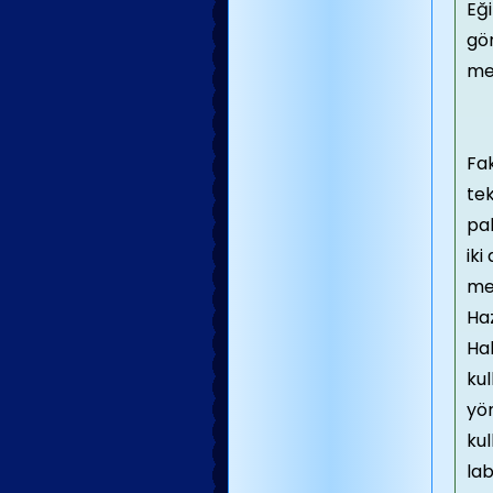
Eği
gör
me
Fa
tek
pak
iki
me
Haz
Hal
kul
yön
ku
lab