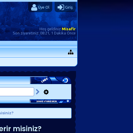
Üye Ol
Giriş
Hoş geldiniz
Misafir
Son ziyaretiniz:
08:21, 1 Dakika Önce
isiniz?
erir misiniz?