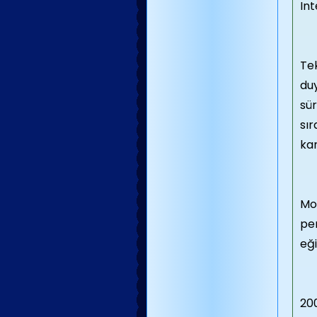
Int
Tek
duy
sür
sır
kam
Mod
per
eği
20