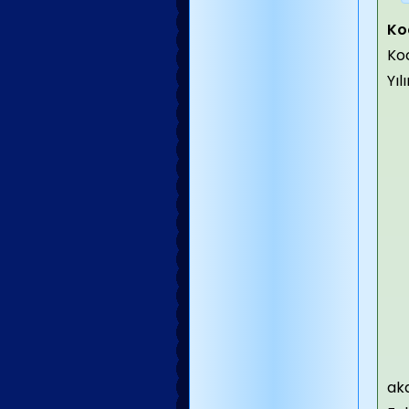
Koc
Koc
Yıl
aka