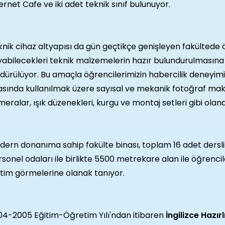
ernet Cafe ve iki adet teknik sınıf bulunuyor.
nik cihaz altyapısı da gün geçtikçe genişleyen fakültede ö
abilecekleri teknik malzemelerin hazır bulundurulmasına i
dürülüyor. Bu amaçla öğrencilerimizin habercilik deneyim
asında kullanılmak üzere sayısal ve mekanik fotoğraf makin
eralar, ışık düzenekleri, kurgu ve montaj setleri gibi ola
ern donanıma sahip fakülte binası, toplam 16 adet dersli
sonel odaları ile birlikte 5500 metrekare alan ile öğrenci
tim görmelerine olanak tanıyor.
04-2005 Eğitim-Öğretim Yılı'ndan itibaren
İngilizce Hazırl