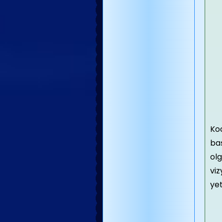
Koc
baş
olg
viz
yet