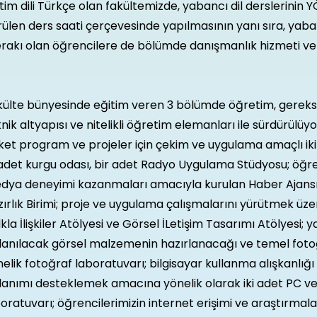
tim dili Türkçe olan fakültemizde, yabancı dil derslerinin
ülen ders saati çerçevesinde yapılmasının yanı sıra, yaban
rakı olan öğrencilere de bölümde danışmanlık hizmeti ver
külte bünyesinde eğitim veren 3 bölümde öğretim, gereks
nik altyapısı ve nitelikli öğretim elemanları ile sürdürülü
et program ve projeler için çekim ve uygulama amaçlı iki
 adet kurgu odası, bir adet Radyo Uygulama Stüdyosu; öğre
dya deneyimi kazanmaları amacıyla kurulan Haber Ajansı
ırlık Birimi; proje ve uygulama çalışmalarını yürütmek üze
kla İlişkiler Atölyesi ve Görsel İLetişim Tasarımı Atölyesi; ya
lanılacak görsel malzemenin hazırlanacağı ve temel fotoğ
elik fotoğraf laboratuvarı; bilgisayar kullanma alışkanlığ
llanımı desteklemek amacına yönelik olarak iki adet PC v
oratuvarı; öğrencilerimizin internet erişimi ve araştırmala