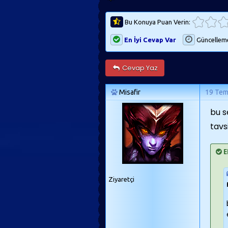
Bu Konuya Puan Verin:
En İyi Cevap Var
Güncellem
Cevap Yaz
Misafir
19 Te
bu s
tavs
E
Ziyaretçi