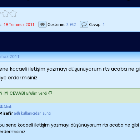
e:
19 Temmuz 2011
Gösterim:
2.952
Cevap:
1
mmuz 2011
ene kocaeli iletişim yazmayı düşünüyorum rts acaba ne gibi
iye erdermisiniz
N İYİ CEVABI
Efulim verdi
Alıntı
Misafir
adlı kullanıcıdan alıntı
bu sene kocaeli iletişim yazmayı düşünüyorum rts acaba ne gibi de
erdermisiniz