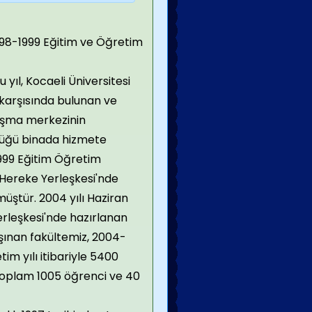
 1998-1999 Eğitim ve Öğretim
 yıl, Kocaeli Üniversitesi
 karşısında bulunan ve
nışma merkezinin
ttüğü binada hizmete
1999 Eğitim Öğretim
e Hereke Yerleşkesi'nde
müştür. 2004 yılı Haziran
rleşkesi
'nde hazırlanan
ınan fakültemiz, 2004-
im yılı itibariyle 5400
oplam 1005 öğrenci ve 40