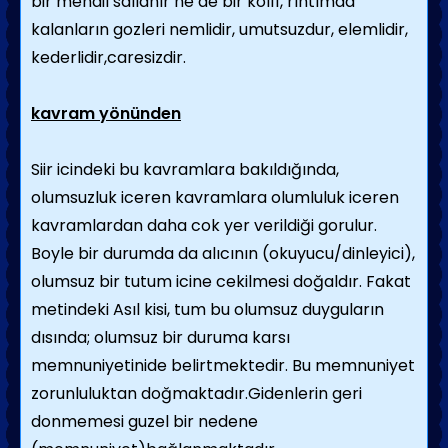
bir mendil sallanır ne de bir kol
11
, rıhtımda
kalanların gozleri nemlidir, umutsuzdur, elemlidir,
kederlidir,caresizdir.
kavram yönünden
Siir icindeki bu kavramlara bakıldığında,
olumsuzluk iceren kavramlara olumluluk iceren
kavramlardan daha cok yer verildiği gorulur.
Boyle bir durumda da alıcının (okuyucu/dinleyici),
olumsuz bir tutum icine cekilmesi doğaldır. Fakat
metindeki Asıl kisi, tum bu olumsuz duyguların
dısında; olumsuz bir duruma karsı
memnuniyetinide belirtmektedir. Bu memnuniyet
zorunluluktan doğmaktadır.Gidenlerin geri
donmemesi guzel bir nedene