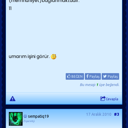
(memnuniyet)bağlanmaktadır.
11
umarım işini görür.
BEĞEN
Paylaş
Paylaş
Bu mesajı
1
üye beğendi.
Cevapla
17 Aralık 2010
#3
sempatiq19
Ziyaretçi