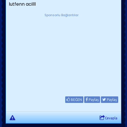
lutfenn acilll
Sponsorlu Bağlantılar
BEĞEN
Paylaş
Paylaş
Cevapla