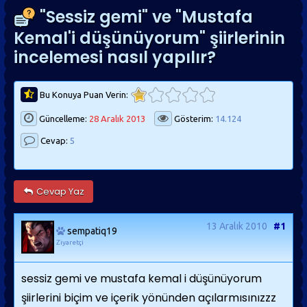
"Sessiz gemi" ve "Mustafa
Kemal'i düşünüyorum" şiirlerinin
incelemesi nasıl yapılır?
Bu Konuya Puan Verin:
Güncelleme:
28 Aralık 2013
Gösterim:
14.124
Cevap:
5
Cevap Yaz
13 Aralık 2010
#1
sempatiq19
Ziyaretçi
sessiz gemi ve mustafa kemal i düşünüyorum
şiirlerini biçim ve içerik yönünden açılarmısınızzz