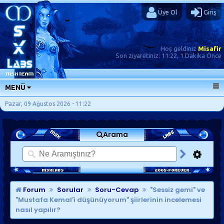
Üye Ol
Giriş
Hoş geldiniz
Misafir
Son ziyaretiniz:
11:22, 1 Dakika Önce
MENÜ
ANA SAYFA
Pazar, 09 Ağustos 2026 - 11:22
FORUMLAR
Arama
SORU-CEVAP
GÜNLÜKLER
SON MESAJLAR
KISAYOLLAR
Forum
Sorular
Soru-Cevap
"Sessiz gemi" ve
"Mustafa Kemal'i düşünüyorum" şiirlerinin incelemesi
nasıl yapılır?