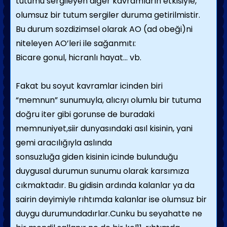
tutumu sergileyen diğer kavramların etkisiyle,
olumsuz bir tutum sergiler duruma getirilmistir.
Bu durum sozdizimsel olarak AO (ad obeği)ni
niteleyen AO’leri ile sağanmıtı:
Bicare gonul, hicranlı hayat… vb.
Fakat bu soyut kavramlar icinden biri
“memnun”
sunumuyla, alıcıyı olumlu bir tutuma
doğru iter gibi gorunse de buradaki
memnuniyet,siir dunyasındaki asıl kisinin, yani
gemi aracılığıyla aslında
sonsuzluğa giden kisinin icinde bulunduğu
duygusal durumun sunumu olarak karsımıza
cıkmaktadır. Bu gidisin ardında kalanlar ya da
sairin deyimiyle
rıhtımda kalanlar
ise olumsuz bir
duygu durumundadırlar.Cunku bu seyahatte ne