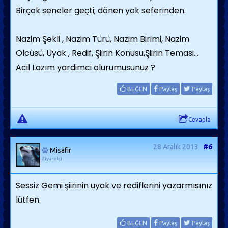
Birçok seneler geçti; dönen yok seferinden.
Nazim Şekli , Nazim Türü, Nazim Birimi, Nazim
Olcüsü, Uyak , Redif, Şiirin Konusu,Şiirin Temasi...
Acil Lazım yardimci olurumusunuz ?
BEĞEN
Paylaş
Paylaş
Cevapla
28 Aralık 2013
#6
Misafir
Ziyaretçi
Sessiz Gemi şiirinin uyak ve rediflerini yazarmısınız
lütfen.
BEĞEN
Paylaş
Paylaş