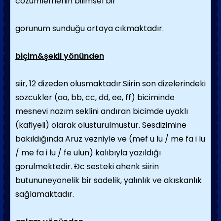
cozumlemenin bilimsel bir
gorunum sunduğu ortaya cıkmaktadır.
biçim&şekil yönünden
siir, 12 dizeden olusmaktadır.
Siirin son dizelerindeki
sozcukler
(aa, bb, cc, dd, ee, ff) biciminde
mesnevi nazım seklini andıran bicimde uyaklı
(kafiyeli) olarak olusturulmustur. Sesdizimine
bakıldığında Aruz vezniyle ve (mef u lu / me fa i lu
/ me fa i lu / fe ulun) kalıbıyla yazıldığı
gorulmektedir. Đc sesteki ahenk siirin
butununeyonelik bir sadelik, yalınlık ve akıskanlık
sağlamaktadır.