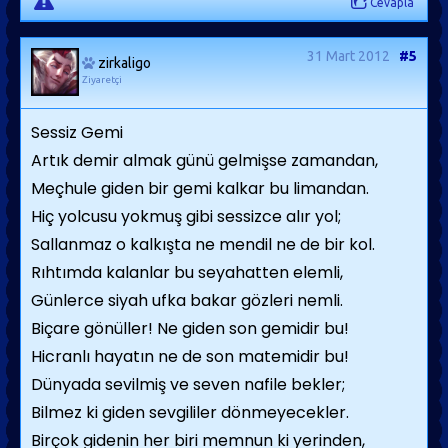
Cevapla
31 Mart 2012
#5
zirkaligo
Ziyaretçi
Sessiz Gemi
Artık demir almak günü gelmişse zamandan,
Meçhule giden bir gemi kalkar bu limandan.
Hiç yolcusu yokmuş gibi sessizce alır yol;
Sallanmaz o kalkışta ne mendil ne de bir kol.
Rıhtımda kalanlar bu seyahatten elemli,
Günlerce siyah ufka bakar gözleri nemli.
Biçare gönüller! Ne giden son gemidir bu!
Hicranlı hayatın ne de son matemidir bu!
Dünyada sevilmiş ve seven nafile bekler;
Bilmez ki giden sevgililer dönmeyecekler.
Birçok gidenin her biri memnun ki yerinden,