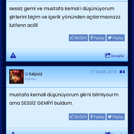
sessiz gemi ve mustafa kemal i düşünüyorum
şiirlerini biçim ve içerik yönünden açılarmısınızzz
lutfenn acilll
BEĞEN
Paylaş
Paylaş
Cevapla
17 Aralık 2010
#4
kalpsiz
Ziyaretçi
mustafa kemali düşünüyorum şiiirni bilmiyourm
ama SESSİZ GEMİYİ buldum.
BEĞEN
Paylaş
Paylaş