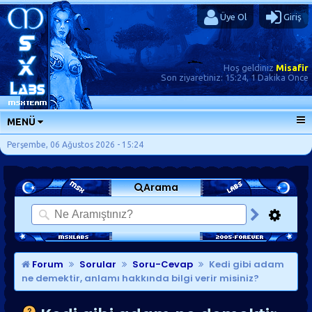
Üye Ol
Giriş
Hoş geldiniz
Misafir
Son ziyaretiniz:
15:24, 1 Dakika Önce
MENÜ
ANA SAYFA
Perşembe, 06 Ağustos 2026 - 15:24
FORUMLAR
Arama
SORU-CEVAP
GÜNLÜKLER
SON MESAJLAR
KISAYOLLAR
Forum
Sorular
Soru-Cevap
Kedi gibi adam
ne demektir, anlamı hakkında bilgi verir misiniz?