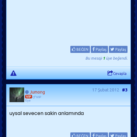
BEĞEN
Paylaş
Paylaş
Bu mesajı
1
üye beğendi.
Cevapla
17 Şubat 2012
#3
Jumong
VIP
VIP
Üye
uysal sevecen sakin anlamında
BEĞEN
Paylaş
Paylaş