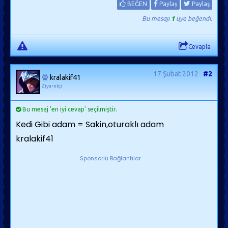
BEĞEN
Paylaş
Paylaş
Bu mesajı
1
üye beğendi.
Cevapla
17 Şubat 2012
#2
kralakif41
Ziyaretçi
Bu mesaj 'en iyi cevap' seçilmiştir.
Kedi Gibi adam = Sakin,oturaklı adam
kralakif41
Sponsorlu Bağlantılar