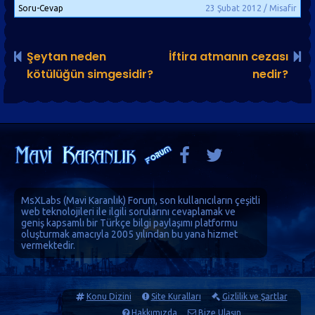
Soru-Cevap
23 Şubat 2012 / Misafir
Şeytan neden
İftira atmanın cezası
kötülüğün simgesidir?
nedir?
MsXLabs (
Mavi Karanlık
)
Forum
, son kullanıcıların çeşitli
web teknolojileri ile ilgili sorularını cevaplamak ve
geniş kapsamlı bir Türkçe bilgi paylaşımı platformu
oluşturmak amacıyla 2005 yılından bu yana hizmet
vermektedir.
Konu Dizini
Site Kuralları
Gizlilik ve Şartlar
Hakkımızda
Bize Ulaşın