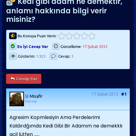
Kedi gibi adam ne demektir,
anlamı hakkında bilgi verir
misiniz?
Bu Konuya Puan Verin:
En İyi Cevap Var
Güncelleme:
17 Şubat 2012
Gösterim:
1.923
Cevap:
3
Cevap Yaz
17 Şubat 2012
#1
Misafir
Ziyaretçi
Agresim Kopmlesiyin Ama Perdelerimi
Kaldırdğımda Kedi Gibi Bir Adamım ne demekkk
acil lütfen ......