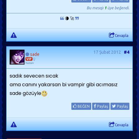
Bu mesajı
1
üye beğendi.
🌘 🚀
Cevapla
17 Şubat 2012
#4
sade
VIP
hazan
sadık sevecen sıcak
ama canını yakarsan bi vampir gibi acımasız
sade gözüyle
BEĞEN
Paylaş
Paylaş
Cevapla