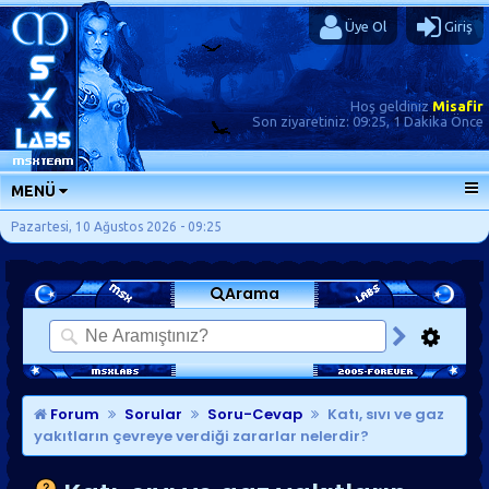
Üye Ol
Giriş
Hoş geldiniz
Misafir
Son ziyaretiniz:
09:25, 1 Dakika Önce
MENÜ
ANA SAYFA
Pazartesi, 10 Ağustos 2026 - 09:25
FORUMLAR
Arama
SORU-CEVAP
GÜNLÜKLER
SON MESAJLAR
KISAYOLLAR
Forum
Sorular
Soru-Cevap
Katı, sıvı ve gaz
yakıtların çevreye verdiği zararlar nelerdir?