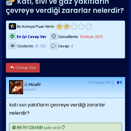
Katı, sıvı ve gaz yakıtların
çevreye verdiği zararlar nelerdir?
Bu Konuya Puan Verin:
En İyi Cevap Var
Güncelleme:
16 Nisan 2015
Gösterim:
35.755
Cevap:
4
Cevap Yaz
12 Kasım 2012
#1
Misafir
Ziyaretçi
katı sıvı yakıtların çevreye verdiği zararlar
nelerdir?
EN İYİ CEVABI
sade verdi