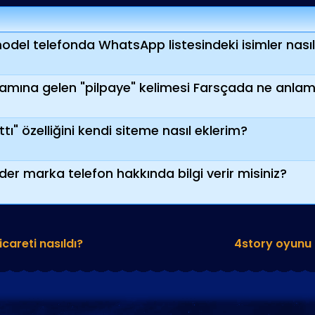
l telefonda WhatsApp listesindeki isimler nasıl d
lamına gelen "pilpaye" kelimesi Farsçada ne anlam
tı" özelliğini kendi siteme nasıl eklerim?
 marka telefon hakkında bilgi verir misiniz?
careti nasıldı?
4story oyunu h