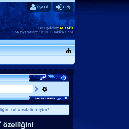
Üye Ol
Giriş
Hoş geldiniz
Misafir
Son ziyaretiniz:
10:30, 1 Dakika Önce
ğini kullanabilir miyim?
özelliğini