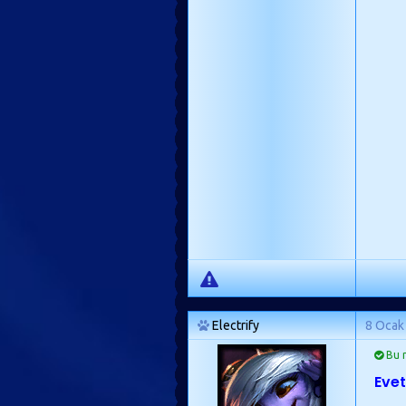
Electrify
8 Ocak
Bu m
Evet