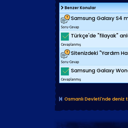
Benzer Konular
Samsung Galaxy S4 mode
Soru-Cevap
Türkçe'de "filayak" an
Cevaplanmış
Sitenizdeki "Yardım Hat
Soru-Cevap
Samsung Galaxy Wonder
Cevaplanmış
Osmanlı Devleti'nde deniz ti