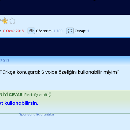
e:
8 Ocak 2013
Gösterim:
1.780
Cevap:
1
 2013
Türkçe konuşarak S voice özeliğini kullanabilir miyim?
N İYİ CEVABI
Electrify verdi
t kullanabilirsin.
Sponsorlu Baglantilar