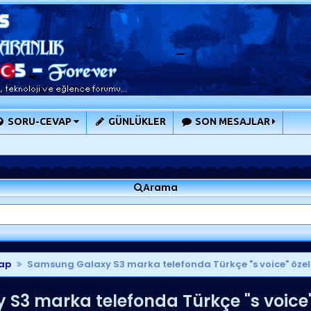
SORU-CEVAP
GÜNLÜKLER
SON MESAJLAR
Arama
ap
Samsung Galaxy S3 marka telefonda Türkçe "s voice" özelli
3 marka telefonda Türkçe "s voice" 