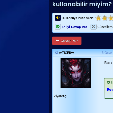
kullanabilir miyim?
Bu Konuya Puan Verin:
En İyi Cevap Var
Güncellem
Cevap Yaz
wTIGERw
8 Ocak
Ben 
E
Eve
Ziyaretçi