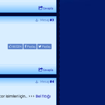
Cevapla
Mesaj
#3
BEĞEN
Paylaş
Paylaş
Cevapla
Mesaj
#4
 isimleri için... >>>
Bel fıtığı