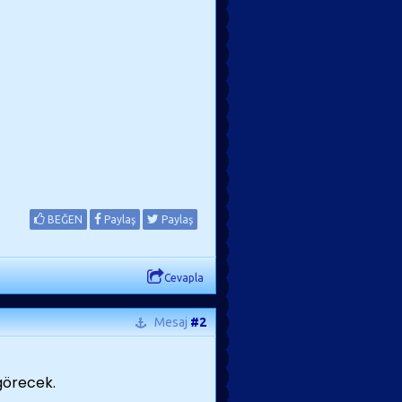
BEĞEN
Paylaş
Paylaş
Cevapla
Mesaj
#2
görecek.