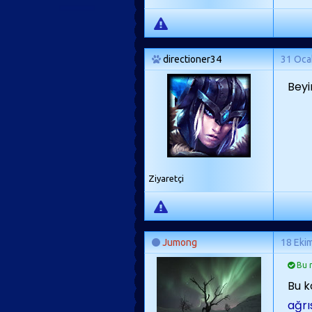
directioner34
31 Oca
Beyi
Ziyaretçi
Jumong
18 Eki
Bu m
Bu k
ağrıs