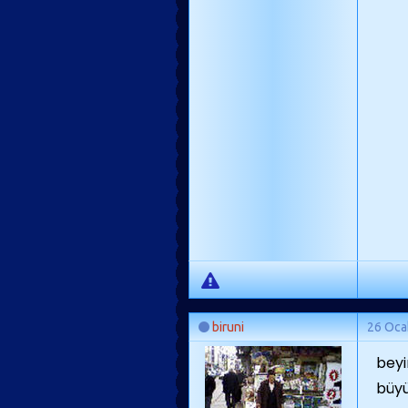
biruni
26 Oca
beyi
büyü