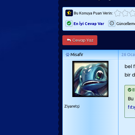
Bu Konuya Puan Verin:
En İyi Cevap Var
Güncellem
Cevap Yaz
Misafir
26 Oca
bel 
bir 
E
Bu 
fıt
Ziyaretçi