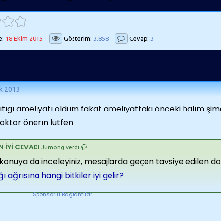
e:
18 Ekim 2015
Gösterim:
3.858
Cevap:
3
k 2013
fıtıgı amelıyatı oldum fakat amelıyattakı önceki halım şimd
doktor önerın lutfen
N İYİ CEVABI
Jumong verdi
konuya da inceleyiniz, mesajlarda geçen tavsiye edilen dokto
ığı ağrısına hangi bitkiler iyi gelir?
Sponsorlu Baglantilar