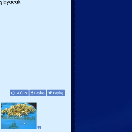
şlayacak.
BEĞEN
Paylaş
Paylaş
.