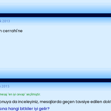
k 2013
n cerrahi'ne
m 2015
esaj 'en iyi cevap' seçilmiştir.
onuya da inceleyiniz, mesajlarda geçen tavsiye edilen doktor
ına hangi bitkiler iyi gelir?