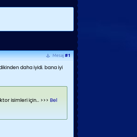
Mesaj
#1
ikinden daha iyidi. bana iyi
r isimleri için... >>>
Bel