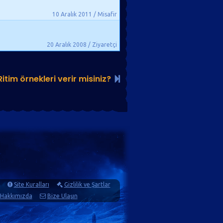
10 Aralık 2011 / Misafir
20 Aralık 2008 / Ziyaretçi
Ritim örnekleri verir misiniz?
Site Kuralları
Gizlilik ve Şartlar
Hakkımızda
Bize Ulaşın