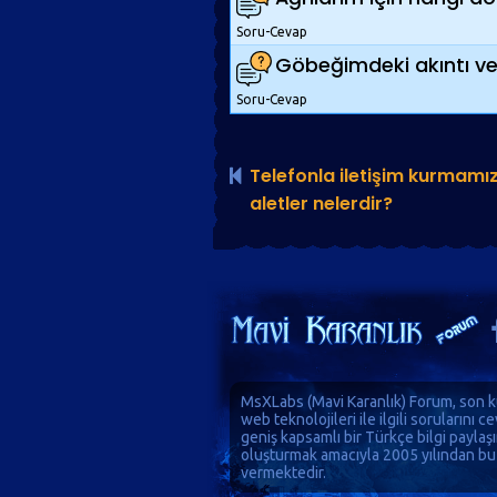
Soru-Cevap
Göbeğimdeki akıntı ve 
Soru-Cevap
Telefonla iletişim kurmamız
aletler nelerdir?
MsXLabs (
Mavi Karanlık
)
Forum
, son k
web teknolojileri ile ilgili sorularını 
geniş kapsamlı bir Türkçe bilgi paylaş
oluşturmak amacıyla 2005 yılından bu
vermektedir.