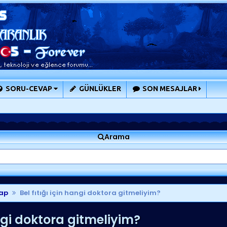
SORU-CEVAP
GÜNLÜKLER
SON MESAJLAR
Arama
ap
Bel fıtığı için hangi doktora gitmeliyim?
angi doktora gitmeliyim?