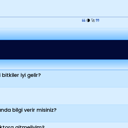
🌘 🚀
bitkiler iyi gelir?
kında bilgi verir misiniz?
oktora gitmeliyim?