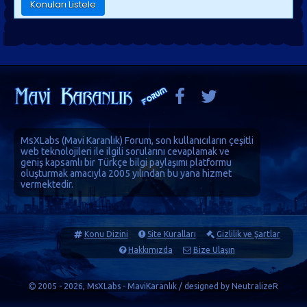
MsXLabs (
Mavi Karanlık
)
Forum
, son kullanıcıların çeşitli
web teknolojileri ile ilgili sorularını cevaplamak ve
geniş kapsamlı bir Türkçe bilgi paylaşımı platformu
oluşturmak amacıyla 2005 yılından bu yana hizmet
vermektedir.
Konu Dizini
Site Kuralları
Gizlilik ve Şartlar
Hakkımızda
Bize Ulaşın
2005 - 2026, MsXLabs - MaviKaranlık / designed by
NeutralizeR