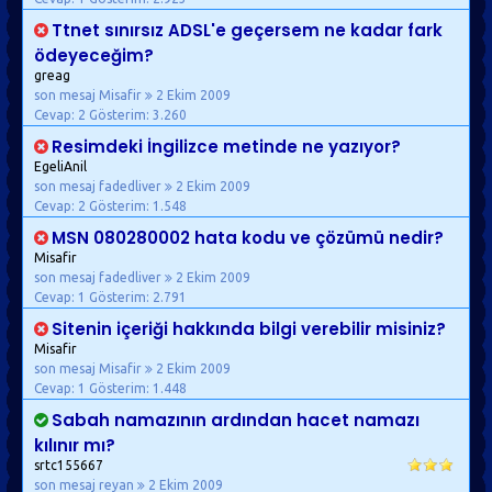
Ttnet sınırsız ADSL'e geçersem ne kadar fark
ödeyeceğim?
greag
son mesaj Misafir
2 Ekim 2009
Cevap: 2
Gösterim: 3.260
Resimdeki İngilizce metinde ne yazıyor?
EgeliAnil
son mesaj fadedliver
2 Ekim 2009
Cevap: 2
Gösterim: 1.548
MSN 080280002 hata kodu ve çözümü nedir?
Misafir
son mesaj fadedliver
2 Ekim 2009
Cevap: 1
Gösterim: 2.791
Sitenin içeriği hakkında bilgi verebilir misiniz?
Misafir
son mesaj Misafir
2 Ekim 2009
Cevap: 1
Gösterim: 1.448
Sabah namazının ardından hacet namazı
kılınır mı?
srtc155667
son mesaj reyan
2 Ekim 2009