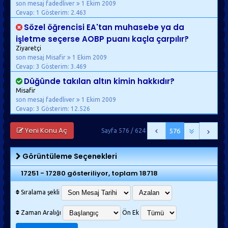
son mesaj fadedliver
1 Ekim 2009
Cevap: 1
Gösterim: 2.463
Sözel öğrencisi EA'tan muhasebe ya da
işletme seçerse AOBP puanı kaçla çarpılır?
Ziyaretçi
son mesaj Misafir
1 Ekim 2009
Cevap: 3
Gösterim: 3.469
Düğünde takılan altın kimin hakkıdır?
Misafir
son mesaj fadedliver
1 Ekim 2009
Cevap: 3
Gösterim: 12.526
Yeni Konu Aç
Sayfa 576 / 624
576
Görüntüleme Seçenekleri
17251 - 17280 gösteriliyor, toplam 18718
Sıralama şekli
Zaman Aralığı
Ön Ek