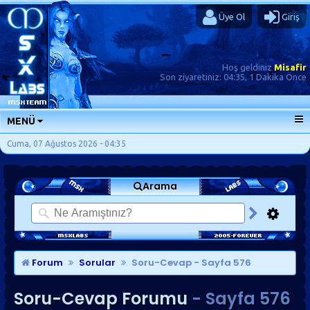
Üye Ol
Giriş
Hoş geldiniz
Misafir
Son ziyaretiniz:
04:35, 1 Dakika Önce
MENÜ
ANA SAYFA
Cuma, 07 Ağustos 2026 - 04:35
FORUMLAR
Arama
SORU-CEVAP
GÜNLÜKLER
SON MESAJLAR
KISAYOLLAR
Forum
Sorular
Soru-Cevap
- Sayfa 576
Soru-Cevap Forumu
- Sayfa 576