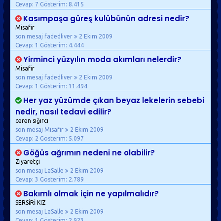
Cevap: 7
Gösterim: 8.415
Kasımpaşa güreş kulübünün adresi nedir?
Misafir
son mesaj fadedliver
2 Ekim 2009
Cevap: 1
Gösterim: 4.444
Yirminci yüzyılın moda akımları nelerdir?
Misafir
son mesaj fadedliver
2 Ekim 2009
Cevap: 1
Gösterim: 11.494
Her yaz yüzümde çıkan beyaz lekelerin sebebi
nedir, nasıl tedavi edilir?
ceren sığırcı
son mesaj Misafir
2 Ekim 2009
Cevap: 2
Gösterim: 5.097
Göğüs ağrımın nedeni ne olabilir?
Ziyaretçi
son mesaj LaSalle
2 Ekim 2009
Cevap: 3
Gösterim: 2.789
Bakımlı olmak için ne yapılmalıdır?
SERSİRİ KIZ
son mesaj LaSalle
2 Ekim 2009
Cevap: 1
Gösterim: 2.923