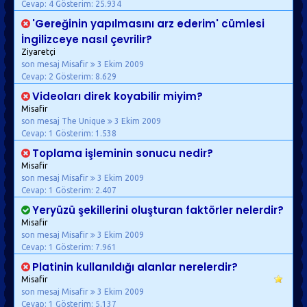
Cevap: 4
Gösterim: 25.934
'Gereğinin yapılmasını arz ederim' cümlesi
İngilizceye nasıl çevrilir?
Ziyaretçi
son mesaj Misafir
3 Ekim 2009
Cevap: 2
Gösterim: 8.629
Videoları direk koyabilir miyim?
Misafir
son mesaj The Unique
3 Ekim 2009
Cevap: 1
Gösterim: 1.538
Toplama işleminin sonucu nedir?
Misafir
son mesaj Misafir
3 Ekim 2009
Cevap: 1
Gösterim: 2.407
Yeryüzü şekillerini oluşturan faktörler nelerdir?
Misafir
son mesaj Misafir
3 Ekim 2009
Cevap: 1
Gösterim: 7.961
Platinin kullanıldığı alanlar nerelerdir?
Misafir
son mesaj Misafir
3 Ekim 2009
Cevap: 1
Gösterim: 5.137