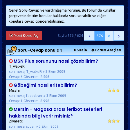
Genel Soru-Cevap ve yardımlaşma forumu. Bu forumda kurallar
çerçevesinde tüm konular hakkında soru sorabilir ve diğer
konulara cevap gönderebilirsiniz.
Yeni Konu Aç
Sayfa 576 / 624
576
Soru-Cevap
Konuları
Sırala
Forum Araçları
MSN Plus sorununu nasıl çözebilirim?
T_walkeR
son mesaj T_walkeR
3 Ekim 2009
Cevap: 6
Gösterim: 2.506
Göbeğimi nasıl eritebilirim?
Misafir
son mesaj fadedliver
3 Ekim 2009
Cevap: 1
Gösterim: 8.998
Mersin - Magosa arası feribot seferleri
hakkında bilgi verir misiniz?
Ziyaretçi
son mesaj sugar
3 Ekim 2009