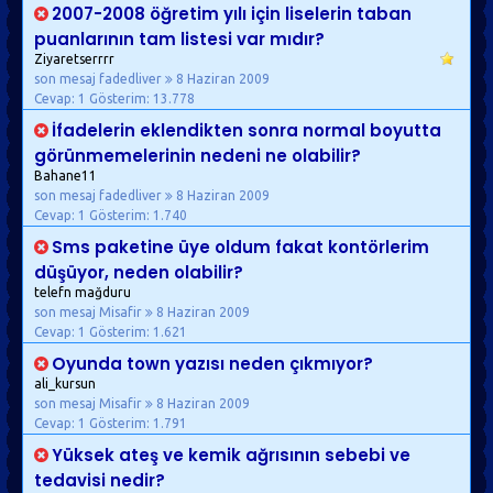
2007-2008 öğretim yılı için liselerin taban
puanlarının tam listesi var mıdır?
Ziyaretserrrr
son mesaj fadedliver
8 Haziran 2009
Cevap: 1
Gösterim: 13.778
İfadelerin eklendikten sonra normal boyutta
görünmemelerinin nedeni ne olabilir?
Bahane11
son mesaj fadedliver
8 Haziran 2009
Cevap: 1
Gösterim: 1.740
Sms paketine üye oldum fakat kontörlerim
düşüyor, neden olabilir?
telefn mağduru
son mesaj Misafir
8 Haziran 2009
Cevap: 1
Gösterim: 1.621
Oyunda town yazısı neden çıkmıyor?
ali_kursun
son mesaj Misafir
8 Haziran 2009
Cevap: 1
Gösterim: 1.791
Yüksek ateş ve kemik ağrısının sebebi ve
tedavisi nedir?