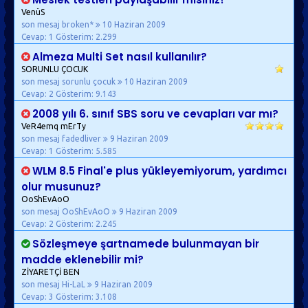
VenüS
son mesaj broken*
10 Haziran 2009
Cevap: 1
Gösterim: 2.299
Almeza Multi Set nasıl kullanılır?
SORUNLU ÇOCUK
son mesaj sorunlu çocuk
10 Haziran 2009
Cevap: 2
Gösterim: 9.143
2008 yılı 6. sınıf SBS soru ve cevapları var mı?
VeR4emq mErTy
son mesaj fadedliver
9 Haziran 2009
Cevap: 1
Gösterim: 5.585
WLM 8.5 Final'e plus yükleyemiyorum, yardımcı
olur musunuz?
OoShEvAoO
son mesaj OoShEvAoO
9 Haziran 2009
Cevap: 2
Gösterim: 2.245
Sözleşmeye şartnamede bulunmayan bir
madde eklenebilir mi?
ZİYARETÇİ BEN
son mesaj Hi-LaL
9 Haziran 2009
Cevap: 3
Gösterim: 3.108