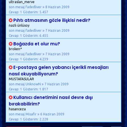
ultraslan_merve
son mesaj fadedliver
8 Haziran 2009
Cevap: 1
Gösterim: 5.457
Pıhtı atmasının gözle ilişkisi nedir?
nazlı ünlüsoy
son mesaj fadedliver
7 Haziran 2009
Cevap: 1
Gösterim: 6.455
Boğazda et olur mu?
broken*
son mesaj fadedliver
7 Haziran 2009
Cevap: 1
Gösterim: 4.239
E-postaya gelen yabancı içerikli mesajları
nasıl okuyabiliyorum?
MUSTAFASULAR
son mesaj UnknowN
7 Haziran 2009
Cevap: 1
Gösterim: 1.817
Kullanıcı denetimini nasıl devre dışı
bırakabilirim?
hasanceza
son mesaj Misafir
6 Haziran 2009
Cevap: 1
Gösterim: 2.228