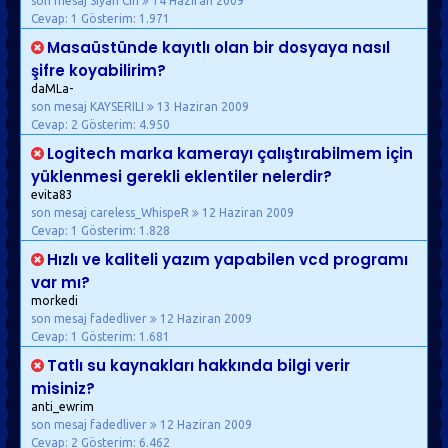
son mesaj Siyah Cin
14 Haziran 2009
Cevap: 1
Gösterim: 1.971
Masaüstünde kayıtlı olan bir dosyaya nasıl
şifre koyabilirim?
daMLa-
son mesaj KAYSERILI
13 Haziran 2009
Cevap: 2
Gösterim: 4.950
Logitech marka kamerayı çalıştırabilmem için
yüklenmesi gerekli eklentiler nelerdir?
evita83
son mesaj careless_WhispeR
12 Haziran 2009
Cevap: 1
Gösterim: 1.828
Hızlı ve kaliteli yazım yapabilen vcd programı
var mı?
morkedi
son mesaj fadedliver
12 Haziran 2009
Cevap: 1
Gösterim: 1.681
Tatlı su kaynakları hakkında bilgi verir
misiniz?
anti_ewrim
son mesaj fadedliver
12 Haziran 2009
Cevap: 2
Gösterim: 6.462