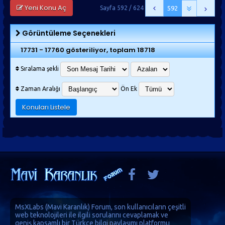
Yeni Konu Aç
Sayfa 592 / 624
592
Görüntüleme Seçenekleri
17731 - 17760 gösteriliyor, toplam 18718
Sıralama şekli
Zaman Aralığı
Ön Ek
MsXLabs (
Mavi Karanlık
)
Forum
, son kullanıcıların çeşitli
web teknolojileri ile ilgili sorularını cevaplamak ve
geniş kapsamlı bir Türkçe bilgi paylaşımı platformu