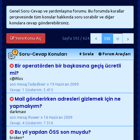
Genel Soru-Cevap ve yardımlaşma forumu. Bu forumda kurallar
çerçevesinde tüm konular hakkında soru sorabilir ve diğer
konulara cevap gönderebilirsiniz.
Yeni Konu Aç
Sayfa 592 / 624
592
Soru-Cevap
Konuları
Sırala
Forum Araçları
Bir operatörden bir başkasına geçiş ücretli
mi?
c@Rlos
son mesaj fadedliver
19 Haziran 2009
Cevap: 1
Gösterim: 3.415
Mail gönderirken adresleri gizlemek için ne
yapmalıyım?
darkmavi
son mesaj Rower
16 Haziran 2009
Cevap: 4
Gösterim: 7.516
Bu yıl yapılan ÖSS son muydu?
broken*