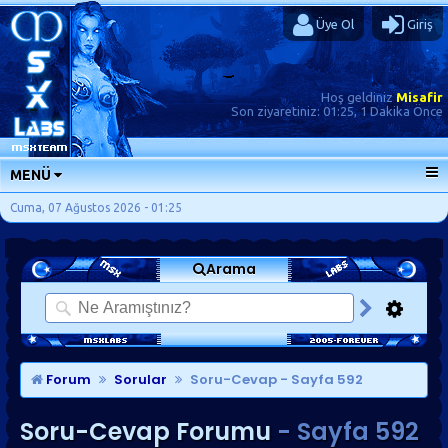
Üye Ol
Giriş
Hoş geldiniz
Misafir
Son ziyaretiniz:
01:25, 1 Dakika Önce
MENÜ
ANA SAYFA
Cuma, 07 Ağustos 2026 - 01:25
FORUMLAR
Arama
SORU-CEVAP
GÜNLÜKLER
SON MESAJLAR
KISAYOLLAR
Forum
Sorular
Soru-Cevap
- Sayfa 592
Soru-Cevap Forumu
- Sayfa 592