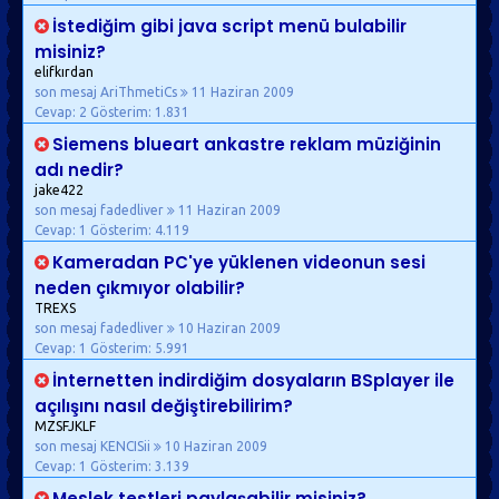
İstediğim gibi java script menü bulabilir
misiniz?
elifkırdan
son mesaj AriThmetiCs
11 Haziran 2009
Cevap: 2
Gösterim: 1.831
Siemens blueart ankastre reklam müziğinin
adı nedir?
jake422
son mesaj fadedliver
11 Haziran 2009
Cevap: 1
Gösterim: 4.119
Kameradan PC'ye yüklenen videonun sesi
neden çıkmıyor olabilir?
TREXS
son mesaj fadedliver
10 Haziran 2009
Cevap: 1
Gösterim: 5.991
İnternetten indirdiğim dosyaların BSplayer ile
açılışını nasıl değiştirebilirim?
MZSFJKLF
son mesaj KENCISii
10 Haziran 2009
Cevap: 1
Gösterim: 3.139
Meslek testleri paylaşabilir misiniz?