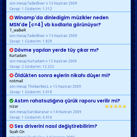
son mesaj fadedliver
15 Haziran 2009
Cevap: 1
Gösterim: 1.312
Winamp'da dinledigim müzikler neden
MSN'de [c=4] vb kodlarla görünüyor?
T_walkeR
son mesaj fadedliver
15 Haziran 2009
Cevap: 1
Gösterim: 1.829
Dövme yapılan yerde tüy çıkar mı?
Kurtadam
son mesaj Kurtadam
15 Haziran 2009
Cevap: 2
Gösterim: 12.255
Öldükten sonra eşlerin nikahı düşer mi?
notmail
son mesaj ThinkerBeLL
15 Haziran 2009
Cevap: 1
Gösterim: 3.018
Astım rahatsızlığına çürük raporu verilir mi?
nizar
son mesaj bariskaranar
14 Haziran 2009
Cevap: 1
Gösterim: 6.916
Ses driverini nasıl değiştirebilirim?
Siyah Cin