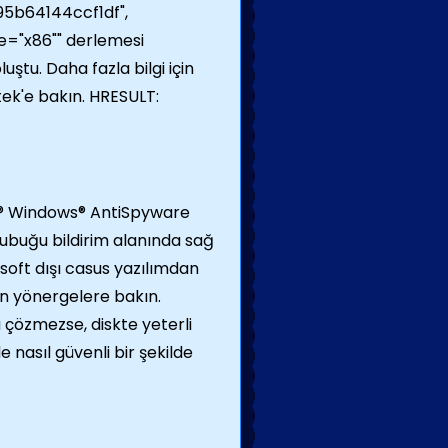
5b64144ccf1df",
e="x86"" derlemesi
uştu. Daha fazla bilgi için
ek'e bakın. HRESULT:
ft® Windows® AntiSpyware
ubuğu bildirim alanında sağ
osoft dışı casus yazılımdan
n yönergelere bakın.
 çözmezse, diskte yeterli
 nasıl güvenli bir şekilde