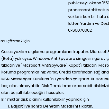
publicKeyToken="659
processorAchitectur
yüklenirken bir hata ol
lütfen Yardım ve Dest
0x80070002.
mu çözmek için:
Casus yazılım algılama programlarını kapatın. Microso
(Beta) yüklüyse, Windows AntiSpyware simgesini görev ç
tıklatın ve "Microsoft AntiSpyware'i Kapat"ı tıklatın. Micr
koruma programlarınız varsa, üretici tarafından sağlana
MSN Messenger Kurulumu'nu yeniden çalıştırın. Bu sorunu
boş alan olmayabilir. Disk Temizleme aracı sabit diskinizde
alan boşaltılabileceğini hesaplar.
Bir miktar disk alanını kullanılabilir yapmak için:
Başlat'ı ve sonra Denetim Masası'nı tıklatın.