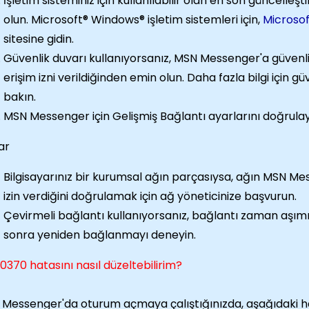
İşletim sisteminiz için kullanılabilir olan en son güncelleş
olun. Microsoft® Windows® işletim sistemleri için,
Microso
sitesine gidin.
Güvenlik duvarı kullanıyorsanız, MSN Messenger'a güvenl
erişim izni verildiğinden emin olun. Daha fazla bilgi için g
bakın.
MSN Messenger için Gelişmiş Bağlantı ayarlarını doğrulay
ar
Bilgisayarınız bir kurumsal ağın parçasıysa, ağın MSN M
izin verdiğini doğrulamak için ağ yöneticinize başvurun.
Çevirmeli bağlantı kullanıyorsanız, bağlantı zaman aşımı
sonra yeniden bağlanmayı deneyin.
0370 hatasını nasıl düzeltebilirim?
Messenger'da oturum açmaya çalıştığınızda, aşağıdaki hata i