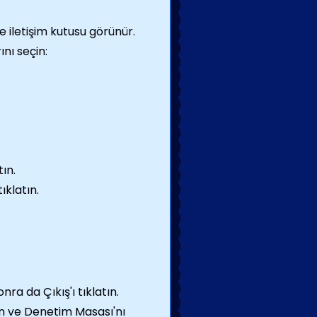
me iletişim kutusu görünür.
nı seçin:
ın.
ıklatın.
a da Çıkış'ı tıklatın.
in ve Denetim Masası'nı