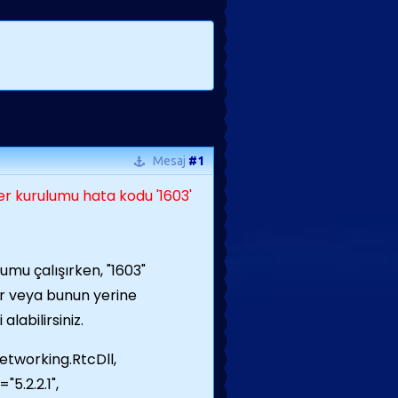
Mesaj
#1
r kurulumu hata kodu '1603'
mu çalışırken, "1603"
lir veya bunun yerine
alabilirsiniz.
etworking.RtcDll,
"5.2.2.1",