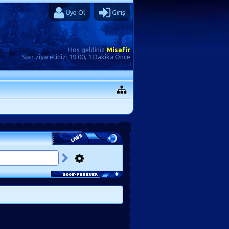
Üye Ol
Giriş
Hoş geldiniz
Misafir
Son ziyaretiniz:
19:00, 1 Dakika Önce