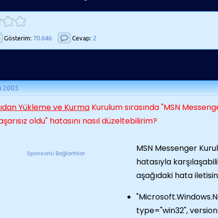
Gösterim:
70.646
Cevap:
2
m 2005
şıdan Yükleme ve Kurma
Kurulum sırasında "MSN Messenge
başarısız oldu" hatasını nasıl düzeltebilirim?
MSN Messenger Kurulu
Sponsorlu Bağlantılar
hatasıyla karşılaşabi
aşağıdaki hata iletisini 
"Microsoft.Windows.N
type="win32", version=