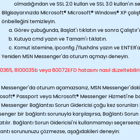
olmadığından ve SSL 2.0 kullan ve SSL 3.0 kullan'ın s
Bilgisayarınızda Microsoft® Microsoft® Windows® XP çalışt
önbelleğini temizleyin.
Görev çubuğunda, Başlat'ı tıklatın ve sonra Çalıştır'ı 
Kutuya cmd yazın ve Tamam'ı tıklatın.
Komut istemine, ipconfig /flushdns yazın ve ENTER'a
Yeniden MSN Messenger'da oturum açmayı deneyin.
0365, 8100035b veya 80072EFD hatasını nasıl düzeltebilir
Messenger'da oturum açamazsanız, MSN Messenger'daki 
osoft® Passport veya Microsoft® Messenger Hizmeti'ne bağ
Messenger Bağlantısı Sorun Gidericisi çoğu kez sorunları bu
enger bir bağlantı sorunuyla karşılaşırsa, Bağlantı Sorun 
atılır. Bağlantı Sorun Gidericisi'ni kullanmamayı seçerseni
antı sorununuzu çözmezse, aşağıdakileri deneyin: