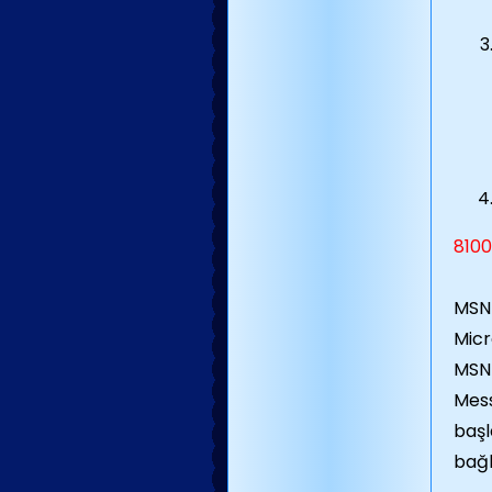
8100
MSN 
Micr
MSN 
Mess
başl
bağl