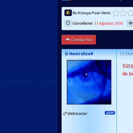
Bu Konuya Puan Verin:
Güncelleme:
11 Ağustos 2015
Cevap Yaz
NeutralizeR
13 Eki
Kar
ile 
Webmaster
ADM