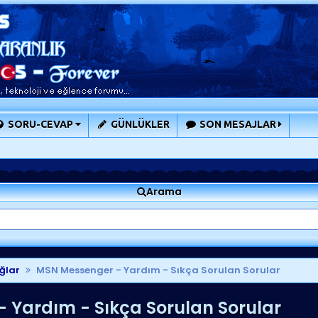
SORU-CEVAP
GÜNLÜKLER
SON MESAJLAR
Arama
ğlar
MSN Messenger - Yardım - Sıkça Sorulan Sorular
 Yardım - Sıkça Sorulan Sorular