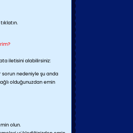
ıklatın.
irim?
letisini alabilirsiniz:
 sorun nedeniyle şu anda
bağlı olduğunuzdan emin
min olun.