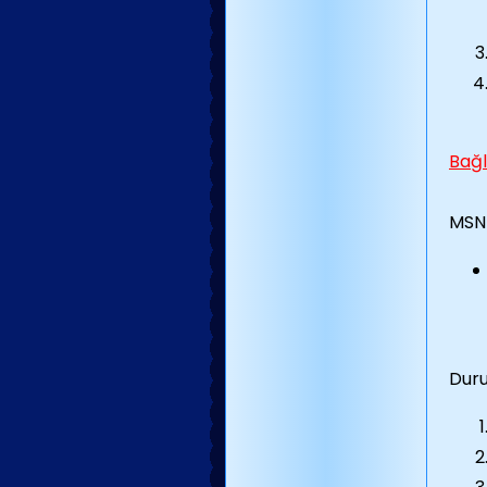
Bağl
MSN 
Duru