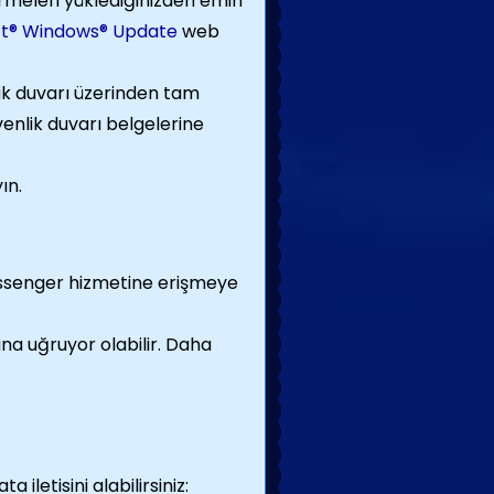
tirmeleri yüklediğinizden emin
ft® Windows® Update
web
ik duvarı üzerinden tam
üvenlik duvarı belgelerine
ın.
essenger hizmetine erişmeye
na uğruyor olabilir. Daha
letisini alabilirsiniz: