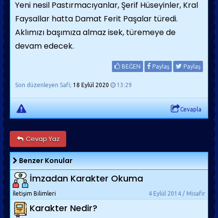
Yeni nesil Pastırmacıyanlar, Şerif Hüseyinler, Kral
Faysallar hatta Damat Ferit Paşalar türedi.
Aklımızı başımıza almaz isek, türemeye de
devam edecek.
BEĞEN
Paylaş
Paylaş
Son düzenleyen Safi;
18 Eylül 2020
13:29
Cevapla
Cevap Yaz
Benzer Konular
İmzadan Karakter Okuma
İletişim Bilimleri
4 Eylül 2014 / Misafir
Karakter Nedir?