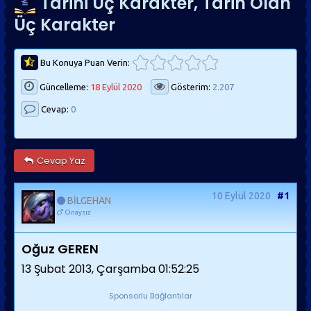
Tarihi Üç Karakter, Tarih Olan
Üç Karakter
Bu Konuya Puan Verin:
Güncelleme:
18 Eylül 2020
Gösterim:
2.207
Cevap:
0
Cevap Yaz
10 Eylül 2020
#1
BİLGEHAN
Onaysız
Oğuz GEREN
13 Şubat 2013, Çarşamba 01:52:25
Sponsorlu Bağlantılar