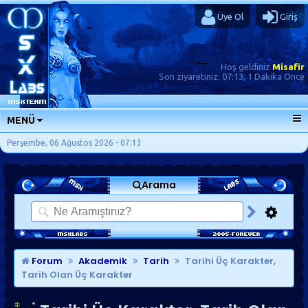
Üye Ol
Giriş
Hoş geldiniz
Misafir
Son ziyaretiniz:
07:13, 1 Dakika Önce
MENÜ
ANA SAYFA
Perşembe, 06 Ağustos 2026 - 07:13
FORUMLAR
Arama
SORU-CEVAP
GÜNLÜKLER
SON MESAJLAR
KISAYOLLAR
Forum
Akademik
Tarih
Tarihi Üç Karakter,
Tarih Olan Üç Karakter