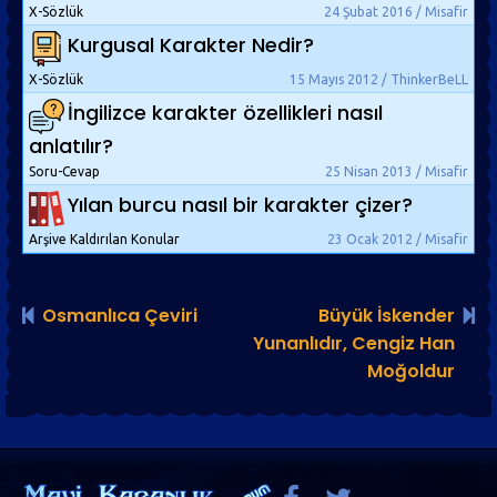
X-Sözlük
24 Şubat 2016 / Misafir
Kurgusal Karakter Nedir?
X-Sözlük
15 Mayıs 2012 / ThinkerBeLL
İngilizce karakter özellikleri nasıl
anlatılır?
Soru-Cevap
25 Nisan 2013 / Misafir
Yılan burcu nasıl bir karakter çizer?
Arşive Kaldırılan Konular
23 Ocak 2012 / Misafir
Osmanlıca Çeviri
Büyük İskender
Yunanlıdır, Cengiz Han
Moğoldur