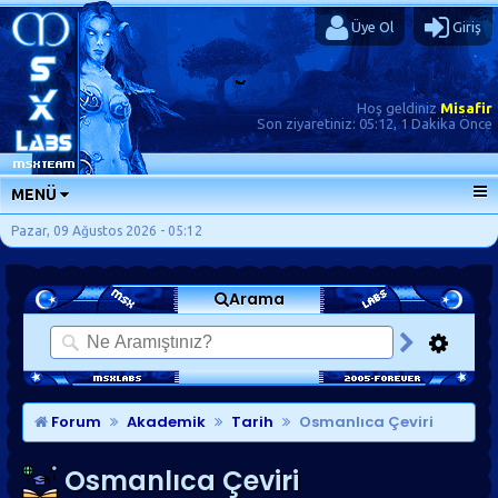
Üye Ol
Giriş
Hoş geldiniz
Misafir
Son ziyaretiniz:
05:12, 1 Dakika Önce
MENÜ
ANA SAYFA
Pazar, 09 Ağustos 2026 - 05:12
FORUMLAR
Arama
SORU-CEVAP
GÜNLÜKLER
SON MESAJLAR
KISAYOLLAR
Forum
Akademik
Tarih
Osmanlıca Çeviri
Osmanlıca Çeviri