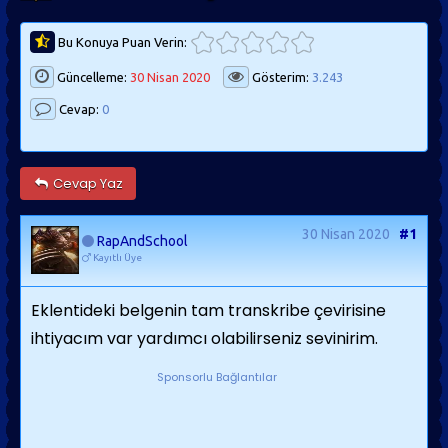
Bu Konuya Puan Verin:
Güncelleme:
30 Nisan 2020
Gösterim:
3.243
Cevap:
0
Cevap Yaz
30 Nisan 2020
#1
RapAndSchool
Kayıtlı Üye
Eklentideki belgenin tam transkribe çevirisine
ihtiyacım var yardımcı olabilirseniz sevinirim.
Sponsorlu Bağlantılar