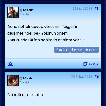
28 Mart 2011
#5
Misafir
Ziyaretçi
Daha net bir cevap verseniz: Kaşgar'ın
gelişmesinde İpek Yolunun önemi
konusunda.Lütfen,benimde acelem var !!!!
BEĞEN
Paylaş
Paylaş
Cevapla
23 Şubat 2012
#6
Misafir
Ziyaretçi
Öncelikle merhaba