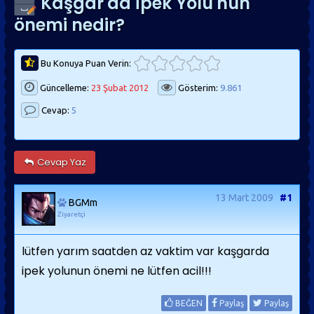
Kaşgar'da İpek Yolu'nun
önemi nedir?
Bu Konuya Puan Verin:
Güncelleme:
23 Şubat 2012
Gösterim:
9.861
Cevap:
5
Cevap Yaz
13 Mart 2009
#1
BGMm
Ziyaretçi
lütfen yarım saatden az vaktim var kaşgarda
ipek yolunun önemi ne lütfen acil!!!
BEĞEN
Paylaş
Paylaş