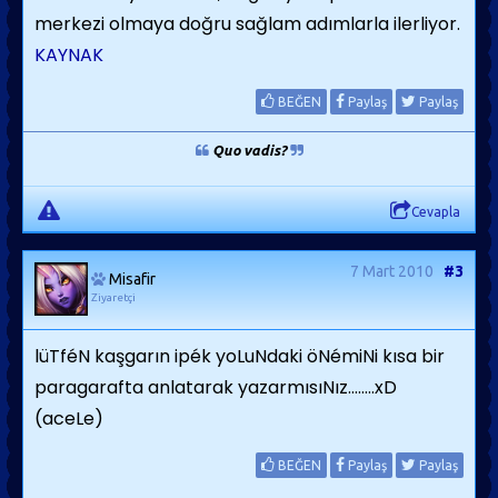
merkezi olmaya doğru sağlam adımlarla ilerliyor.
KAYNAK
BEĞEN
Paylaş
Paylaş
Quo vadis?
Cevapla
7 Mart 2010
#3
Misafir
Ziyaretçi
lüTféN kaşgarın ipék yoLuNdaki öNémiNi kısa bir
paragarafta anlatarak yazarmısıNız........xD
(aceLe)
BEĞEN
Paylaş
Paylaş