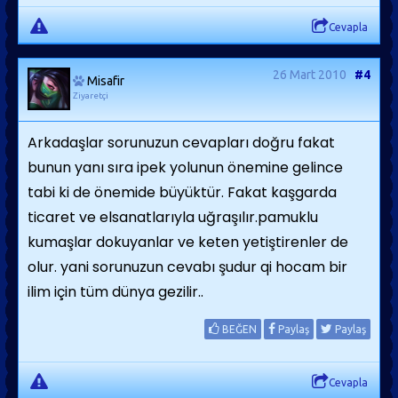
Cevapla
26 Mart 2010
#4
Misafir
Ziyaretçi
Arkadaşlar sorunuzun cevapları doğru fakat
bunun yanı sıra ipek yolunun önemine gelince
tabi ki de önemide büyüktür. Fakat kaşgarda
ticaret ve elsanatlarıyla uğraşılır.pamuklu
kumaşlar dokuyanlar ve keten yetiştirenler de
olur. yani sorunuzun cevabı şudur qi hocam bir
ilim için tüm dünya gezilir..
BEĞEN
Paylaş
Paylaş
Cevapla