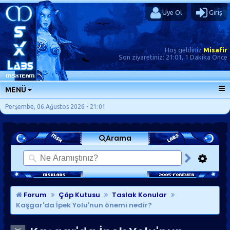
Üye Ol
Giriş
Hoş geldiniz
Misafir
Son ziyaretiniz:
21:01, 1 Dakika Önce
MENÜ
ANA SAYFA
Perşembe, 06 Ağustos 2026 - 21:01
FORUMLAR
Arama
SORU-CEVAP
GÜNLÜKLER
SON MESAJLAR
KISAYOLLAR
Forum
Çöp Kutusu
Taslak Konular
Kaşgar'da İpek Yolu'nun önemi nedir?