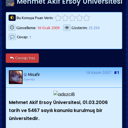
Mehmet Akif Ersoy Üniversitesi
Bu Konuya Puan Verin:
Güncelleme:
16 Ocak 2009
Gösterim:
25.250
Cevap:
1
Cevap Yaz
16 Kasım 2007
#1
Misafir
Ziyaretçi
Mehmet Akif Ersoy Üniversitesi, 01.03.2006
tarih ve 5467 sayılı kanunla kurulmuş bir
üniversitedir.