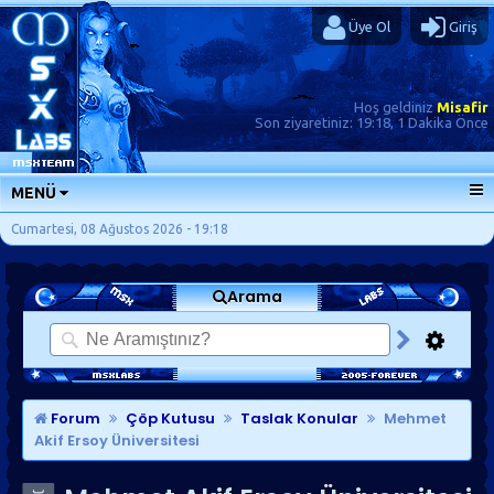
Üye Ol
Giriş
Hoş geldiniz
Misafir
Son ziyaretiniz:
19:18, 1 Dakika Önce
MENÜ
ANA SAYFA
Cumartesi, 08 Ağustos 2026 - 19:18
FORUMLAR
Arama
SORU-CEVAP
GÜNLÜKLER
SON MESAJLAR
KISAYOLLAR
Forum
Çöp Kutusu
Taslak Konular
Mehmet
Akif Ersoy Üniversitesi