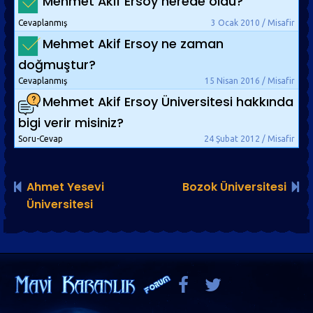
Mehmet Akif Ersoy nerede öldü?
Cevaplanmış
3 Ocak 2010 / Misafir
Mehmet Akif Ersoy ne zaman
doğmuştur?
Cevaplanmış
15 Nisan 2016 / Misafir
Mehmet Akif Ersoy Üniversitesi hakkında
bigi verir misiniz?
Soru-Cevap
24 Şubat 2012 / Misafir
Ahmet Yesevi
Bozok Üniversitesi
Üniversitesi