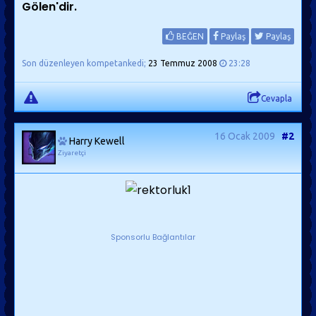
Gölen'dir.
BEĞEN
Paylaş
Paylaş
Son düzenleyen kompetankedi;
23 Temmuz 2008
23:28
Cevapla
16 Ocak 2009
#2
Harry Kewell
Ziyaretçi
Sponsorlu Bağlantılar