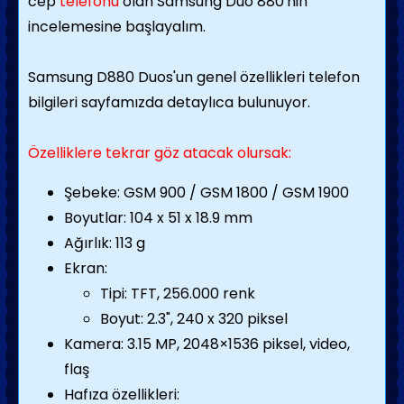
cep
telefonu
olan Samsung Duo 880'nin
incelemesine başlayalım.
Samsung D880 Duos'un genel özellikleri telefon
bilgileri sayfamızda detaylıca bulunuyor.
Özelliklere tekrar göz atacak olursak:
Şebeke: GSM 900 / GSM 1800 / GSM 1900
Boyutlar: 104 x 51 x 18.9 mm
Ağırlık: 113 g
Ekran:
Tipi: TFT, 256.000 renk
Boyut: 2.3", 240 x 320 piksel
Kamera: 3.15 MP, 2048×1536 piksel, video,
flaş
Hafıza özellikleri: