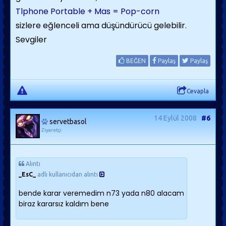
Tlphone Portable + Mas = Pop-corn
sizlere eğlenceli ama düşündürücü gelebilir.
Sevgiler
BEĞEN
Paylaş
Paylaş
Cevapla
14 Eylül 2008
#6
servetbasol
Ziyaretçi
Alıntı
_EsC_
adlı kullanıcıdan alıntı
bende karar veremedim n73 yada n80 alacam
biraz kararsız kaldım bene