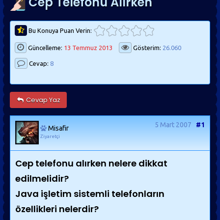
Cep Telefonu Alırken
Bu Konuya Puan Verin:
Güncelleme:
13 Temmuz 2013
Gösterim:
26.060
Cevap:
8
Cevap Yaz
5 Mart 2007
#1
Misafir
Ziyaretçi
Cep telefonu alırken nelere dikkat
edilmelidir?
Java işletim sistemli telefonların
özellikleri nelerdir?