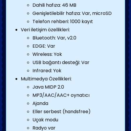
Dahili hafıza: 46 MB
Genişletilebilir hafıza: Var, microSD
Telefon rehberi: 1000 kayıt
Veri iletişim özellikleri:
Bluetooth: Var, v2.0
EDGE: Var
Wireless: Yok
USB bağantı desteği: Var
Infrared: Yok
Multimedya Özellikleri:
Java MIDP 2.0
MP3/AAC/AAC+ oynatıcı
Ajanda
Eller serbest (handsfree)
Uçak modu
Radyo var