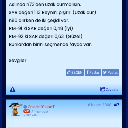
Aslında n73'den uzak durmalısın.
SAR değeri 1.13 Beynini pişirir. (Uzak dur)
n80 alırken de iki çeşidi var.
RM-91 ki SAR değeri 0,48 (İyi)
RM-92 ki SAR değeri 0,63. (Güzel)
Bunlardan birini seçmende fayda var.
Sevgiler
BEĞEN
Paylaş
Paylaş
Cevapla
6 Kasım 2008
#7
CrasHofCinneT
VIP
Pragmatist
Çılgın Zat...