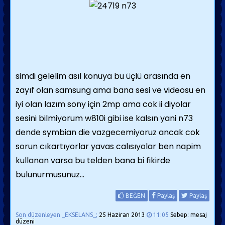
simdi gelelim asıl konuya bu üçlü arasında en
zayıf olan samsung ama bana sesi ve videosu en
iyi olan lazım sony için 2mp ama cok ii diyolar
sesini bilmiyorum w810i gibi ise kalsın yani n73
dende symbian die vazgecemiyoruz ancak cok
sorun cıkartıyorlar yavas calısıyolar ben napim
kullanan varsa bu telden bana bi fikirde
bulunurmusunuz...
BEĞEN
Paylaş
Paylaş
Son düzenleyen _EKSELANS_;
25 Haziran 2013
11:05
Sebep: mesaj
düzeni