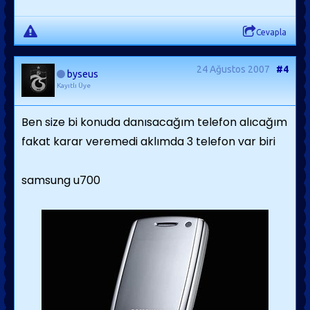
Cevapla
24 Ağustos 2007
#4
byseus
Kayıtlı Üye
Ben size bi konuda danısacağım telefon alıcağım
fakat karar veremedi aklımda 3 telefon var biri
samsung u700