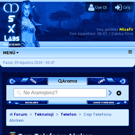
Üye Ol
Giriş
Hoş geldiniz
Misafir
Son ziyaretiniz:
00:47, 1 Dakika Önce
MENÜ
ANA SAYFA
Pazar, 09 Ağustos 2026 - 00:47
FORUMLAR
Arama
SORU-CEVAP
GÜNLÜKLER
SON MESAJLAR
KISAYOLLAR
Forum
Teknoloji
Telefon
Cep Telefonu
Alırken