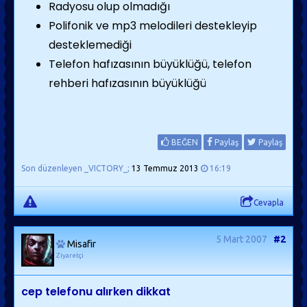
Radyosu olup olmadığı
Polifonik ve mp3 melodileri destekleyip
desteklemediği
Telefon hafızasının büyüklüğü, telefon
rehberi hafızasının büyüklüğü
BEĞEN
Paylaş
Paylaş
Son düzenleyen _VICTORY_;
13 Temmuz 2013
16:19
Cevapla
5 Mart 2007
#2
Misafir
Ziyaretçi
cep telefonu alırken dikkat