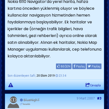
Nokia 6110 Navigator'da yerel harita, hafıza
kartına önceden yüklenmiş oluyor ve böylece
kullanıcılar navigasyon hizmetinden hemen
faydalanmaya başlayabiliyor. Ek haritalar ve
içerikler de (örneğin trafik bilgileri, hava
tahminleri, gezi rehberleri) ayrıca online olarak
satın alınabiliyor. Alınan ek haritalar, Nokia Map
Manager uygulaması kullanılarak, cep telefonuna
kolayca aktarılabiliyor.
BEĞEN
Paylaş
Paylaş
Son düzenleyen Safi;
20 Ekim 2019
23:34
Cevapla
9 Mart 2007
#3
BlueNighT
Yasaklı