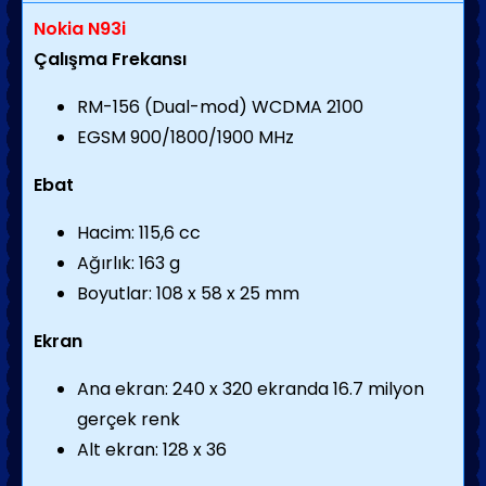
Nokia N93i
Çalışma Frekansı
RM-156 (Dual-mod) WCDMA 2100
EGSM 900/1800/1900 MHz
Ebat
Hacim: 115,6 cc
Ağırlık: 163 g
Boyutlar: 108 x 58 x 25 mm
Ekran
Ana ekran: 240 x 320 ekranda 16.7 milyon
gerçek renk
Alt ekran: 128 x 36