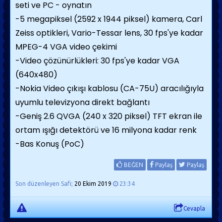
seti ve PC - oynatın
-5 megapiksel (2592 x 1944 piksel) kamera, Carl
Zeiss optikleri, Vario-Tessar lens, 30 fps'ye kadar
MPEG-4 VGA video çekimi
-Video çözünürlükleri: 30 fps'ye kadar VGA
(640x480)
-Nokia Video çıkışı kablosu (CA-75U) aracılığıyla
uyumlu televizyona direkt bağlantı
-Geniş 2.6 QVGA (240 x 320 piksel) TFT ekran ile
ortam ışığı detektörü ve 16 milyona kadar renk
-Bas Konuş (PoC)
BEĞEN
Paylaş
Paylaş
Son düzenleyen Safi;
20 Ekim 2019
23:34
Cevapla