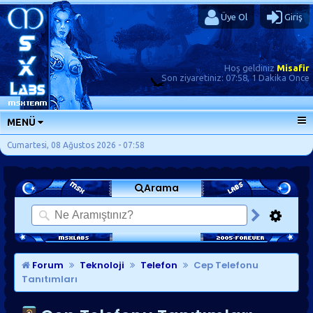
Üye Ol
Giriş
Hoş geldiniz
Misafir
Son ziyaretiniz:
07:58, 1 Dakika Önce
MENÜ
ANA SAYFA
Cumartesi, 08 Ağustos 2026 - 07:58
FORUMLAR
Arama
SORU-CEVAP
GÜNLÜKLER
SON MESAJLAR
KISAYOLLAR
Forum
Teknoloji
Telefon
Cep Telefonu
Tanıtımları