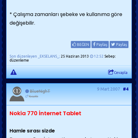
* Çalışma zamanları şebeke ve kullanıma göre
değişebilir.
BEĞEN
Paylaş
Paylaş
Son düzenleyen _EKSELANS_;
25 Haziran 2013
12:52
Sebep:
düzenleme
Cevapla
9 Mart 2007
#4
BlueNighT
Yasaklı
Nokia 770 İnternet Tablet
Hamle sırası sizde