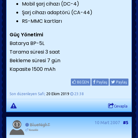
Mobil şarj cihazı (DC-4)
Şarj cihazı adaptörü (CA-44)
RS-MMC kartları
Güç Yönetimi
Batarya BP-5L
Tarama süresi 3 saat
Bekleme süresi 7 gün
Kapasite 1500 mAh
BEĞEN
Paylaş
Paylaş
Son düzenleyen Safi;
20 Ekim 2019
23:38
Cevapla
10 Mart 2007
#5
BlueNighT
Yasaklı