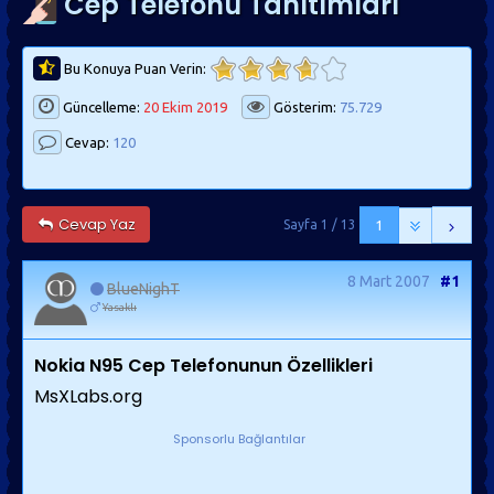
Cep Telefonu Tanıtımları
Bu Konuya Puan Verin:
Güncelleme:
20 Ekim 2019
Gösterim:
75.729
Cevap:
120
Cevap Yaz
Sayfa 1 / 13
1
8 Mart 2007
#1
BlueNighT
Yasaklı
Nokia N95 Cep Telefonu
nun Özellikleri
MsXLabs.org
Sponsorlu Bağlantılar