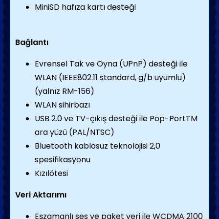
MiniSD hafıza kartı desteği
Bağlantı
Evrensel Tak ve Oyna (UPnP) desteği ile
WLAN (IEEE802.11 standard, g/b uyumlu)
(yalnız RM-156)
WLAN sihirbazı
USB 2.0 ve TV-çıkış desteği ile Pop-PortTM
ara yüzü (PAL/NTSC)
Bluetooth kablosuz teknolojisi 2,0
spesifikasyonu
Kızılötesi
Veri Aktarımı
Eşzamanlı ses ve paket veri ile WCDMA 2100