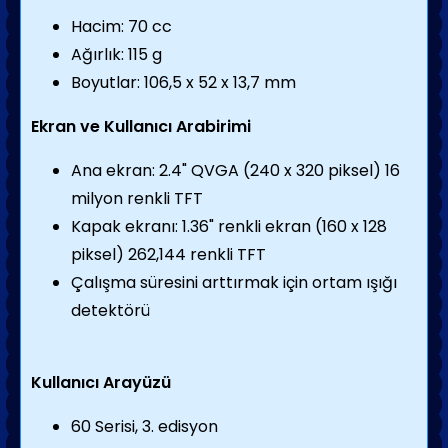
Hacim: 70 cc
Ağırlık: 115 g
Boyutlar: 106,5 x 52 x 13,7 mm
Ekran ve Kullanıcı Arabirimi
Ana ekran: 2.4" QVGA (240 x 320 piksel) 16
milyon renkli TFT
Kapak ekranı: 1.36" renkli ekran (160 x 128
piksel) 262,144 renkli TFT
Çalışma süresini arttırmak için ortam ışığı
detektörü
Kullanıcı Arayüzü
60 Serisi, 3. edisyon