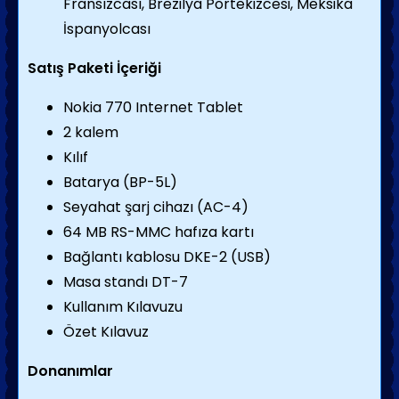
Fransızcası, Brezilya Portekizcesi, Meksika
İspanyolcası
Satış Paketi İçeriği
Nokia 770 Internet Tablet
2 kalem
Kılıf
Batarya (BP-5L)
Seyahat şarj cihazı (AC-4)
64 MB RS-MMC hafıza kartı
Bağlantı kablosu DKE-2 (USB)
Masa standı DT-7
Kullanım Kılavuzu
Özet Kılavuz
Donanımlar