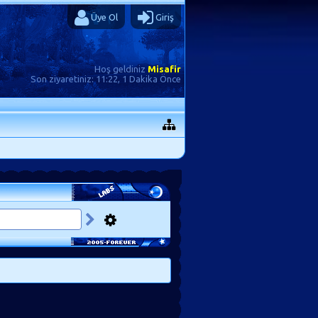
Üye Ol
Giriş
Hoş geldiniz
Misafir
Son ziyaretiniz:
11:22, 1 Dakika Önce