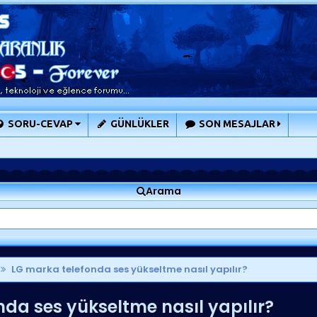
SORU-CEVAP
GÜNLÜKLER
SON MESAJLAR
Arama
LG marka telefonda ses yükseltme nasıl yapılır?
da ses yükseltme nasıl yapılır?