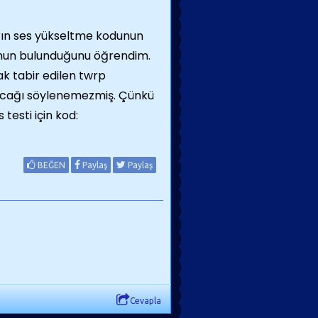
rın ses yükseltme kodunun
tunun bulunduğunu öğrendim.
ak tabir edilen twrp
lacağı söylenemezmiş. Çünkü
testi için kod:
BEĞEN
Paylaş
Paylaş
Cevapla