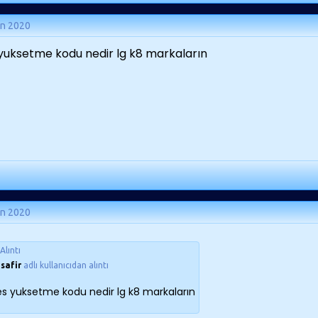
an 2020
yuksetme kodu nedir lg k8 markaların
an 2020
Alıntı
safir
adlı kullanıcıdan alıntı
es yuksetme kodu nedir lg k8 markaların