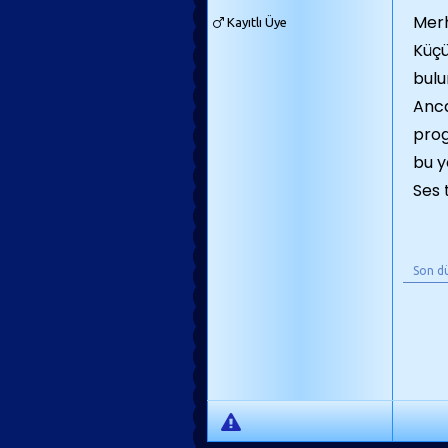
Merh
Kayıtlı Üye
Küçü
bulu
Anca
prog
bu y
Ses 
Son d