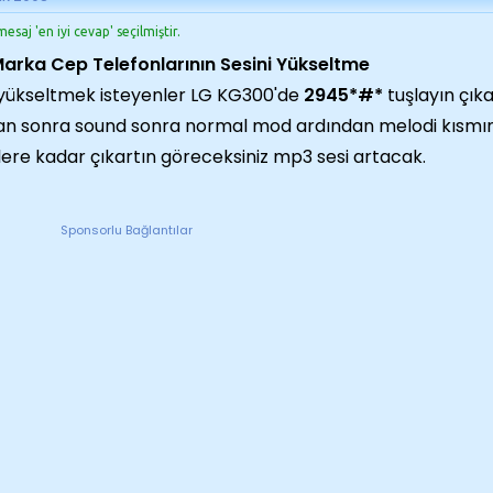
esaj 'en iyi cevap' seçilmiştir.
arka Cep Telefonlarının Sesini Yükseltme
yükseltmek isteyenler LG KG300'de
2945*#*
tuşlayın çı
n sonra sound sonra normal mod ardından melodi kısmına
lere kadar çıkartın göreceksiniz mp3 sesi artacak.
Sponsorlu Bağlantılar