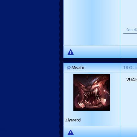
Son d
Misafir
18 Oca
2945
Ziyaretçi