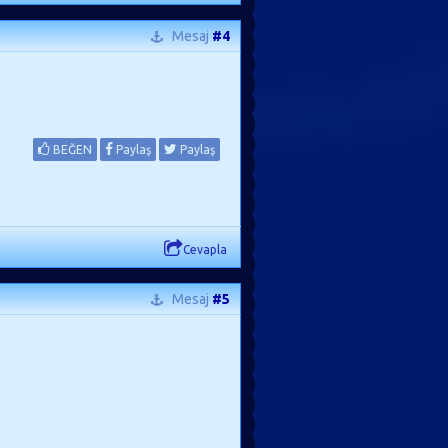
Mesaj
#4
BEĞEN
Paylaş
Paylaş
Cevapla
Mesaj
#5