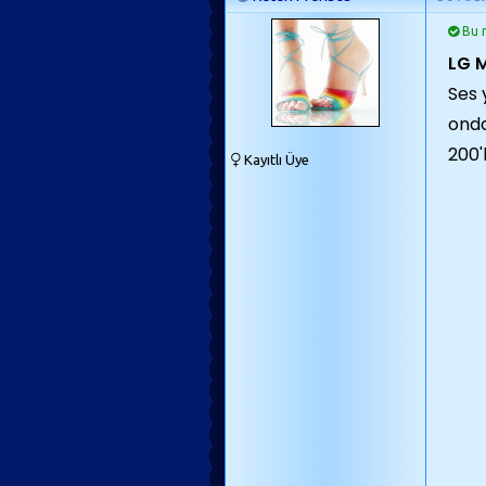
Bu m
LG M
Ses 
onda
200'
Kayıtlı Üye