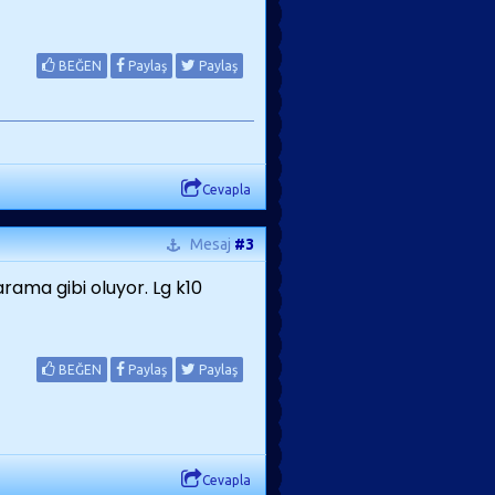
BEĞEN
Paylaş
Paylaş
Cevapla
Mesaj
#3
ama gibi oluyor. Lg k10
BEĞEN
Paylaş
Paylaş
Cevapla