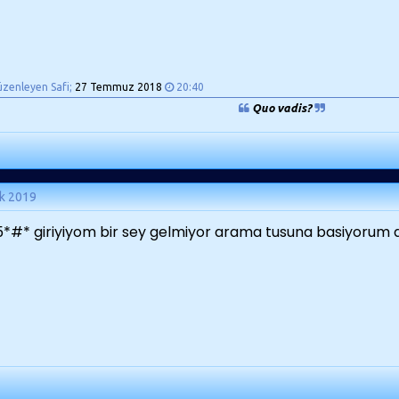
üzenleyen Safi;
27 Temmuz 2018
20:40
Quo vadis?
k 2019
*#* giriyiyom bir sey gelmiyor arama tusuna basiyorum ar