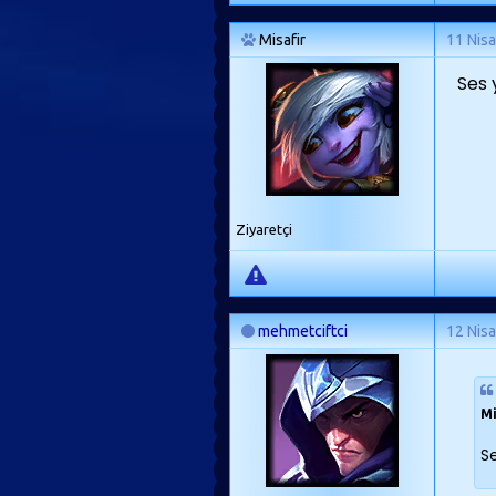
Misafir
11 Nis
Ses 
Ziyaretçi
mehmetciftci
12 Nis
Mi
S