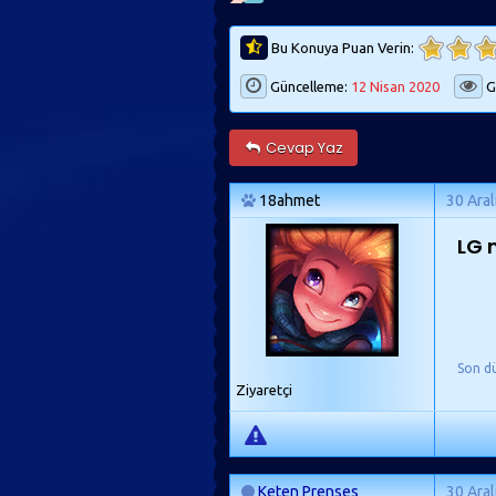
Bu Konuya Puan Verin:
Güncelleme:
12 Nisan 2020
G
Cevap Yaz
18ahmet
30 Aral
LG 
Son d
Ziyaretçi
Keten Prenses
30 Aral