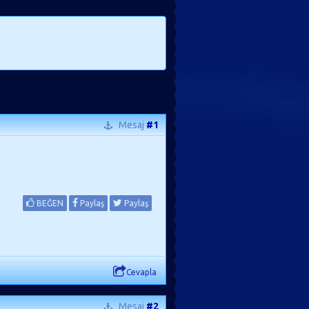
Mesaj
#1
BEĞEN
Paylaş
Paylaş
Cevapla
Mesaj
#2