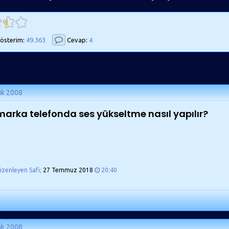
österim:
49.363
Cevap:
4
ık 2008
marka telefonda ses yükseltme nasıl yapılır?
üzenleyen Safi;
27 Temmuz 2018
20:40
ık 2008