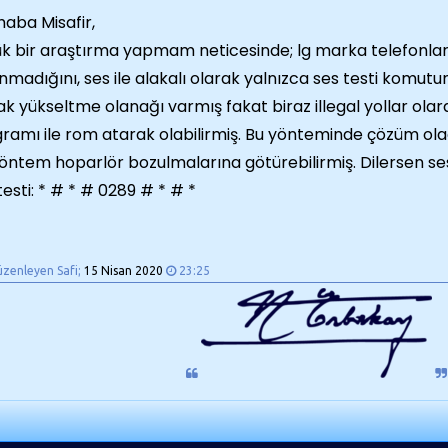
aba Misafir,
k bir araştırma yapmam neticesinde; lg marka telefonla
nmadığını, ses ile alakalı olarak yalnızca ses testi komu
k yükseltme olanağı varmış fakat biraz illegal yollar olar
ramı ile rom atarak olabilirmiş. Bu yönteminde çözüm o
öntem hoparlör bozulmalarına götürebilirmiş. Dilersen ses 
testi: * # * # 0289 # * # *
üzenleyen Safi;
15 Nisan 2020
23:25