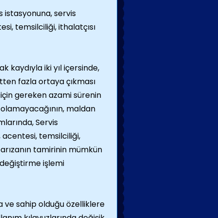
is istasyonuna, servis
, temsilciliği, ithalatçısı
 kaydıyla iki yıl içersinde,
rtten fazla ortaya çıkması
için gereken azami sürenin
mir olamayacağının, maldan
larında, Servis
acentesi, temsilciliği,
a arızanın tamirinin mümkün
değiştirme işlemi
ma ve sahip olduğu özelliklere
llanım kılavuzlarında değişik