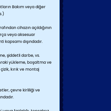
atların Bakım veya diğer
s.)
arafından cihazın açıldığının
arça veya aksesuar
nti kapsamı dışındadır.
, şiddetli darbe, vs.
onraki yükleme, boşaltma ve
izik, kırık ve montaj
ler, çevre kirliliği ve
ındadır.
ü veya fazlalığı, topraksız