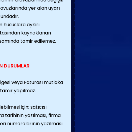
lavuzlarında yer alan uyarı
ğundadır.
 hususlara aykırı
hatasından kaynaklanan
psamında tamir edilemez.
EN DURUMLAR
lgesi veya Faturası mutlaka
 tamir yapılmaz.
bilmesi için; satıcısı
a tarihinin yazılması, firma
 seri numaralarının yazılması