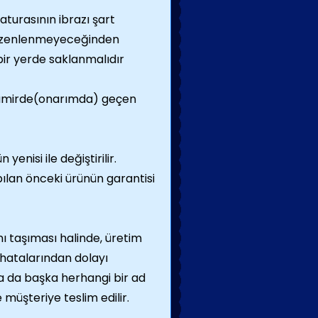
turasının ibrazı şart
 düzenlenmeyeceğinden
bir yerde saklanmalıdır
 tamirde(onarımda) geçen
nisi ile değiştirilir.
pılan önceki ürünün garantisi
nı taşıması halinde, üretim
 hatalarından dolayı
 ya da başka herhangi bir ad
 müşteriye teslim edilir.