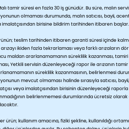
alı tamir süresi en fazla 30 iş günüdür. Bu süre, malın serv
syonunun olmaması durumunda, malın satıcısı, bayii, acentesi
 imalatçısından birisine bildirim tarihinden itibaren başlar.
ünün; teslim tarihinden itibaren garanti süresi içinde kalmak
 arızayı ikiden fazla tekrarlaması veya farklı arızaların dö
cu maldan ararlanamamanın süreklilik kazanması, tamiri 
ması, Yetkili servisin düzenleyeceği rapor ile arızanın ta
rlanamamanın süreklilik kazanmasının, belirlenmesi durum
syonunun mevcut olmaması halinde sırasıyla satıcısı, bayii, 
latçısı veya imalatçısından birisinin düzenleyeceği raporl
nmadığının belirlenmemesi durumlarında ücretsiz olarak 
lacaktır.
er ürün; kullanım amacına, fiziki şekline, kullanıldığı orta
, diğer ürünlerden ayrılır. Bu sebepten dolayı, ürünlerin ku