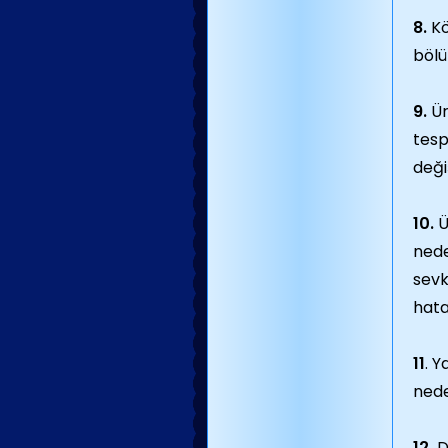
8.
Kö
bölü
9.
Ür
tesp
deği
10.
Ü
nede
sevk
hata
11
. Y
nede
12.
D