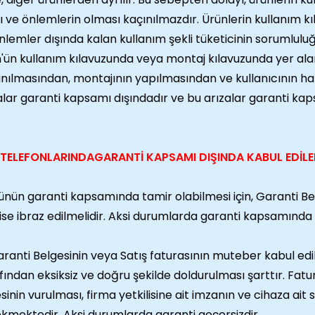
ı ve önlemlerin olması kaçınılmazdır. Ürünlerin kullanım kı
nlemler dışında kalan kullanım şekli tüketicinin sorumlulu
'ün kullanım kılavuzunda veya montaj kılavuzunda yer alan
anılmasından, montajının yapılmasından ve kullanıcının 
alar garanti kapsamı dışındadır ve bu arızalar garanti ka
 TELEFONLARINDA
GARANTİ KAPSAMI DIŞINDA KABUL EDİL
ünün garanti kapsamında tamir olabilmesi için, Garanti Be
ise ibraz edilmelidir. Aksi durumlarda garanti kapsamında
ranti Belgesinin veya Satış faturasının muteber kabul edile
fından eksiksiz ve doğru şekilde doldurulması şarttır. Fatur
sinin vurulması, firma yetkilisine ait imzanın ve cihaza ait
kmektedir. Aksi durumlarda garanti geçersizdir.