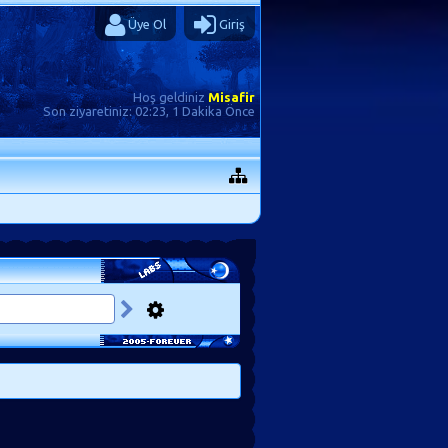
Üye Ol
Giriş
Hoş geldiniz
Misafir
Son ziyaretiniz:
02:23, 1 Dakika Önce