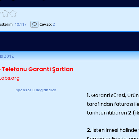
sterim:
10.117
Cevap:
2
ıs 2012
 Telefonu Garanti Şartları
Labs.org
Sponsorlu Bağlantılar
1.
Garanti süresi, Ürün'
tarafından faturası il
tarihten itibaren
2 (i
2.
İstenilmesi halinde 
Servise gelişinde, gar