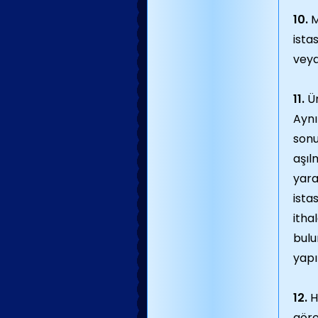
10.
M
ista
veya
11.
Ür
Aynı
sonu
aşıl
yara
ista
itha
bulu
yapı
12.
H
göre