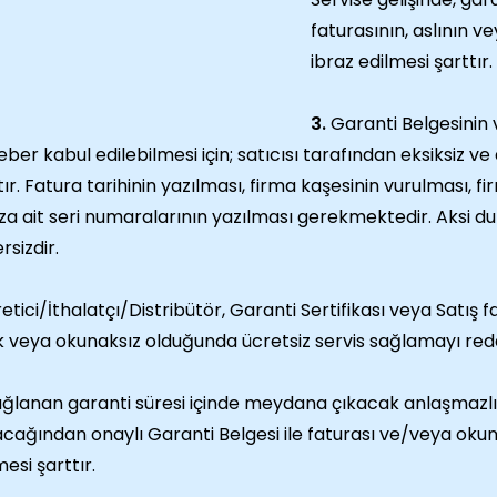
faturasının, aslının v
ibraz edilmesi şarttır.
3.
Garanti Belgesinin 
ber kabul edilebilmesi için; satıcısı tarafından eksiksiz v
tır. Fatura tarihinin yazılması, firma kaşesinin vurulması, fi
za ait seri numaralarının yazılması gerekmektedir. Aksi d
rsizdir.
etici/İthalatçı/Distribütör, Garanti Sertifikası veya Satış fa
k veya okunaksız olduğunda ücretsiz servis sağlamayı redd
ğlanan garanti süresi içinde meydana çıkacak anlaşmazlık
acağından onaylı Garanti Belgesi ile faturası ve/veya okuna
mesi şarttır.