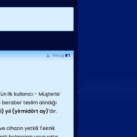
Mesaj
#1
ün ilk kullanıcı - Müşterisi
e beraber teslim alındığı
ki) yıl (yirmidört
ay)'
dır.
ve cihazın yetkili Teknik
anti belgesinin veya satış