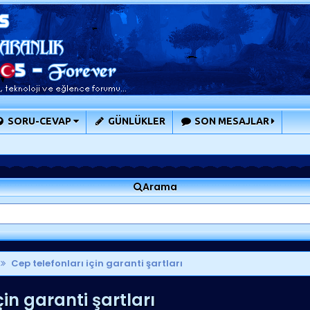
SORU-CEVAP
GÜNLÜKLER
SON MESAJLAR
Arama
Cep telefonları için garanti şartları
çin garanti şartları