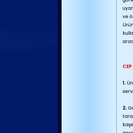
uyar
ve ö
Ürün
kull
arız
CEP
1.
Ür
serv
2.
Ga
tara
kaşe
gere