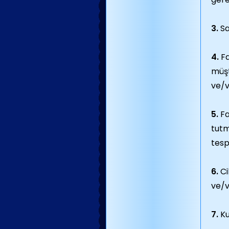
3.
Sa
4.
Fa
müşt
ve/v
5.
Fa
tutm
tesp
6.
Ci
ve/v
7.
Ku