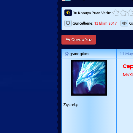
Bu Konuya Puan Verin:
Güncelleme:
12 Ekim 2017
Gö
Cevap Yaz
gsmegitimi
11 May
Cep
MsX
Ziyaretçi