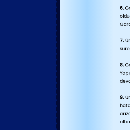
6.
Ga
oldu
Gara
7.
Ür
süre
8.
Ga
Yapı
dev
9.
Ür
hata
arız
altı