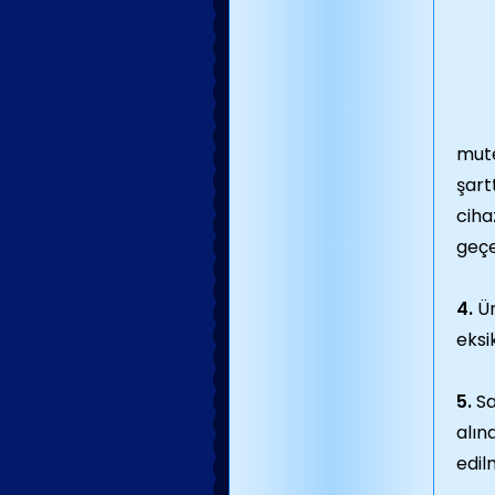
mute
şart
ciha
geçe
4
.
Ür
eksi
5
.
Sa
alın
edil