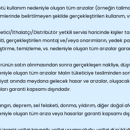
tü kullanım nedeniyle oluşan tüm arızalar (örneğin talim
mlerinde belirtilmeyen şekilde gerçekleştirilen kullanım, v
etici/İthalatçı/Distribütör yetkili servisi haricinde kişiler t
iti, gerçekleştirilen montaj ve/veya onarımların, yedek p
ştirme, temizleme, vs. nedeniyle oluşan tüm arızalar gara
rünün satın alınmasından sonra gerçekleşen nakliye, düşme
niyle oluşan tüm arızalar Malın tüketiciye tesliminden s
iyat anında meydana gelecek hasar ve arızalar, oluşacak ç
ları garanti kapsamı dışındadır.
angın, deprem, sel felaketi, donma, yıldırım, diğer doğal afet
niyle oluşan tüm arıza veya hasarlar garanti kapsamı dış
üzensiz voltaj kaynağı, voltaj uyumsuzluğu, voltaj düşüklüğ