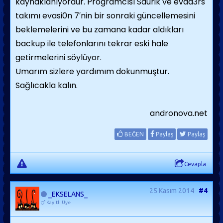
kaynaklanıyordur. Programcısı Saurik ve evad3rs
takımı evasi0n 7′nin bir sonraki güncellemesini
beklemelerini ve bu zamana kadar aldıkları
backup ile telefonlarını tekrar eski hale
getirmelerini söylüyor.
Umarım sizlere yardımım dokunmuştur.
Sağlıcakla kalın.
andronova.net
BEĞEN
Paylaş
Paylaş
Cevapla
25 Kasım 2014
#4
_EKSELANS_
Kayıtlı Üye