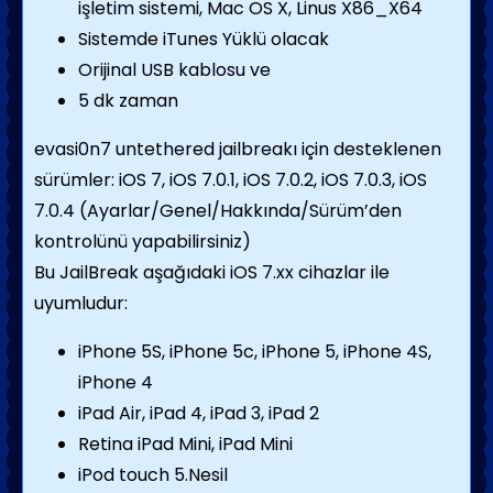
işletim sistemi, Mac OS X, Linus X86_X64
Sistemde iTunes Yüklü olacak
Orijinal USB kablosu ve
5 dk zaman
evasi0n7 untethered jailbreakı için desteklenen
sürümler: iOS 7, iOS 7.0.1, iOS 7.0.2, iOS 7.0.3, iOS
7.0.4 (Ayarlar/Genel/Hakkında/Sürüm’den
kontrolünü yapabilirsiniz)
Bu JailBreak aşağıdaki iOS 7.xx cihazlar ile
uyumludur:
iPhone 5S, iPhone 5c, iPhone 5, iPhone 4S,
iPhone 4
iPad Air, iPad 4, iPad 3, iPad 2
Retina iPad Mini, iPad Mini
iPod touch 5.Nesil