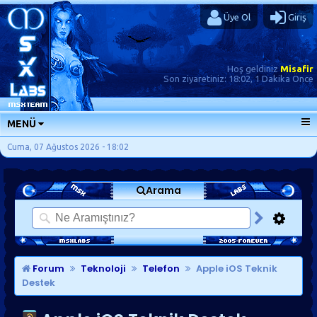
Üye Ol
Giriş
Hoş geldiniz
Misafir
Son ziyaretiniz:
18:02, 1 Dakika Önce
MENÜ
ANA SAYFA
Cuma, 07 Ağustos 2026 - 18:02
FORUMLAR
Arama
SORU-CEVAP
GÜNLÜKLER
SON MESAJLAR
KISAYOLLAR
Forum
Teknoloji
Telefon
Apple iOS Teknik
Destek