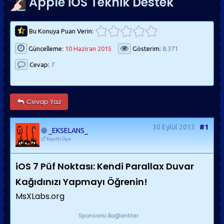
Apple iOS Teknik Destek
Bu Konuya Puan Verin:
Güncelleme:
10 Haziran 2015
Gösterim:
8.371
Cevap:
7
Cevap Yaz
30 Eylül 2013
#1
_EKSELANS_
Kayıtlı Üye
iOS 7 Püf Noktası: Kendi Parallax Duvar
Kağıdınızı Yapmayı Öğrenin!
MsXLabs.org
Sponsorlu Bağlantılar