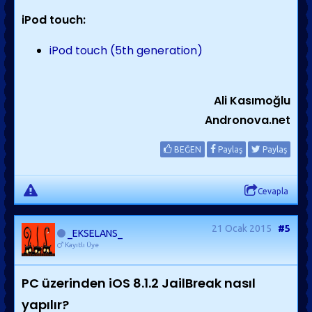
iPod touch:
iPod touch (5th generation)
Ali Kasımoğlu
Andronova.net
BEĞEN
Paylaş
Paylaş
Cevapla
21 Ocak 2015
#5
_EKSELANS_
Kayıtlı Üye
PC üzerinden iOS 8.1.2 JailBreak nasıl
yapılır?