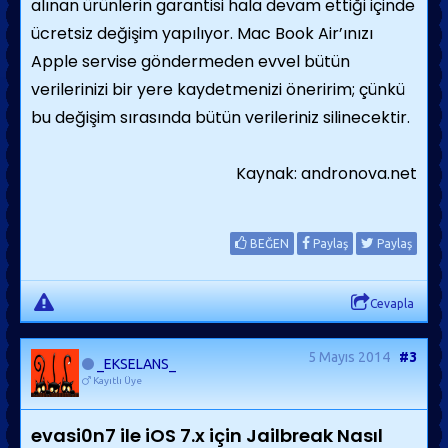
alınan ürünlerin garantisi hala devam ettiği içinde
ücretsiz değişim yapılıyor. Mac Book Air’ınızı
Apple servise göndermeden evvel bütün
verilerinizi bir yere kaydetmenizi öneririm; çünkü
bu değişim sırasında bütün verileriniz silinecektir.
Kaynak: andronova.net
BEĞEN
Paylaş
Paylaş
Cevapla
5 Mayıs 2014
#3
_EKSELANS_
Kayıtlı Üye
evasi0n7 ile iOS 7.x için Jailbreak Nasıl