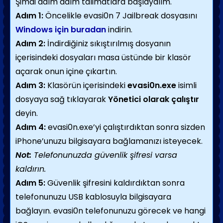
Şimdi adım adım talimatlara başlayalım.
Adım 1:
Öncelikle evasi0n 7 Jailbreak dosyasını
Windows için buradan
indirin.
Adım 2:
İndirdiğiniz sıkıştırılmış dosyanın
içerisindeki dosyaları masa üstünde bir klasör
açarak onun içine çıkartın.
Adım 3:
Klasörün içerisindeki
evasi0n.exe
isimli
dosyaya sağ tıklayarak
Yönetici olarak çalıştır
deyin.
Adım 4:
evasi0n.exe’yi çalıştırdıktan sonra sizden
iPhone’unuzu bilgisayara bağlamanızı isteyecek.
Not:
Telefonunuzda güvenlik şifresi varsa
kaldırın.
Adım 5:
Güvenlik şifresini kaldırdıktan sonra
telefonunuzu USB kablosuyla bilgisayara
bağlayın. evasi0n telefonunuzu görecek ve hangi