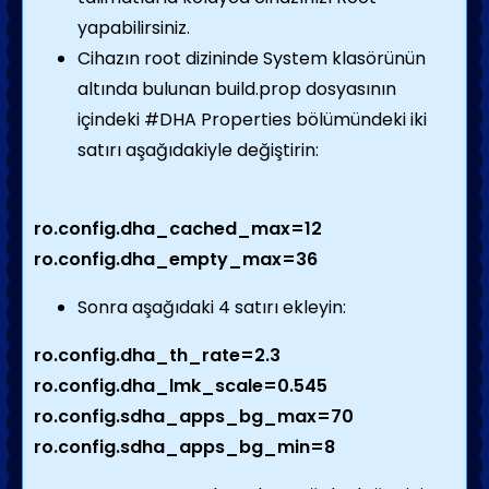
yapabilirsiniz.
Cihazın root dizininde System klasörünün
altında bulunan build.prop dosyasının
içindeki #DHA Properties bölümündeki iki
satırı aşağıdakiyle değiştirin:
ro.config.dha_cached_max=12
ro.config.dha_empty_max=36
Sonra aşağıdaki 4 satırı ekleyin:
ro.config.dha_th_rate=2.3
ro.config.dha_lmk_scale=0.545
ro.config.sdha_apps_bg_max=70
ro.config.sdha_apps_bg_min=8