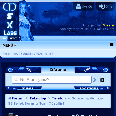
Üye Ol
Giriş
Hoş geldiniz
Misafir
Son ziyaretiniz:
01:15, 1 Dakika Önce
MENÜ
ANA SAYFA
Perşembe, 06 Ağustos 2026 - 01:15
FORUMLAR
Arama
SORU-CEVAP
GÜNLÜKLER
SON MESAJLAR
KISAYOLLAR
Forum
Teknoloji
Telefon
Samsung Galaxy
S6 Bellek Sorunu Nasıl Çözülür?