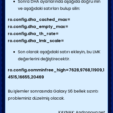
Sonra DHA ayarlarında aşağıda doğru inin
ve aşağıdaki satırları bulup silin:
ro.config.dha_cached_max=
ro.config.dha_empty_max=
ro.config.dha_th_rate=
ro.config.dha_lmk_scale=
Son olarak aşağıdaki satırı ekleyin, bu LMK
değerlerini değiştirecektir.
ro.config.oomminfree_high=7628,9768,11909,1
4515,16655,20469
Bu işlemler sonrasında Galaxy S6 bellek sızıntı
probleminiz düzelmiş olacak.
KAYNAK: Andronova.net