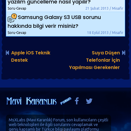
yazılım güncelleme nasıl yapılır?
Soru-Cevap
21 Şubat 2013 / Misafir
Samsung Galaxy S3 USB sorunu
hakkında bilgi verir misiniz?
Soru-Cevap
18 Eylül 2013 / Misafir
Apple iOS Teknik
Suya Düşen
Destek
Telefonlar İçin
Yapılması Gerekenler
MsXLabs (
Mavi Karanlık
)
Forum
, son kullanıcıların çeşitli
web teknolojileri ile ilgili sorularını cevaplamak ve
geniş kapsamlı bir Türkçe bilgi paylaşımı platformu