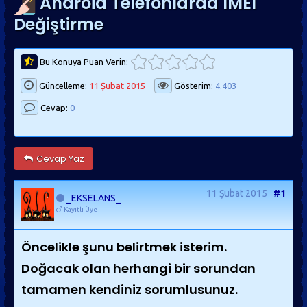
Android Telefonlarda IMEI
Değiştirme
Bu Konuya Puan Verin:
Güncelleme:
11 Şubat 2015
Gösterim:
4.403
Cevap:
0
Cevap Yaz
11 Şubat 2015
#1
_EKSELANS_
Kayıtlı Üye
Öncelikle şunu belirtmek isterim.
Doğacak olan herhangi bir sorundan
tamamen kendiniz sorumlusunuz.