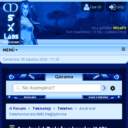
Üye Ol
Giriş
Hoş geldiniz
Misafir
Son ziyaretiniz:
11:50, 1 Dakika Önce
MENÜ
ANA SAYFA
Cumartesi, 08 Ağustos 2026 - 11:50
FORUMLAR
Arama
SORU-CEVAP
GÜNLÜKLER
SON MESAJLAR
KISAYOLLAR
Forum
Teknoloji
Telefon
Android
Telefonlarda IMEI Değiştirme