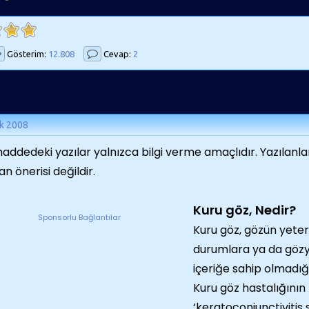
Gösterim:
12.808
Cevap:
2
k 2008
addedeki yazılar yalnızca bilgi verme amaçlıdır. Yazılanlar
n önerisi değildir.
Kuru göz, Nedir?
Sponsorlu Bağlantılar
Kuru göz, gözün yeter
durumlara ya da gözy
içeriğe sahip olmadığ
Kuru göz hastalığının 
‘keratoconjunctivitis 