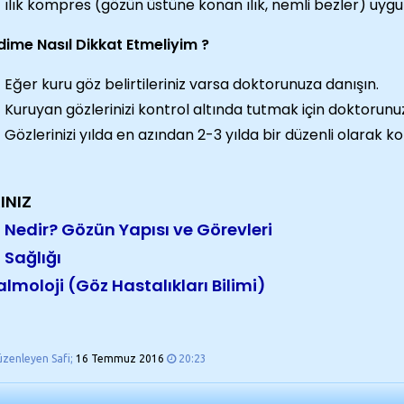
ılık kompres (gözün üstüne konan ılık, nemli bezler) uygu
ime Nasıl Dikkat Etmeliyim ?
Eğer kuru göz belirtileriniz varsa doktorunuza danışın.
Kuruyan gözlerinizi kontrol altında tutmak için doktorunu
Gözlerinizi yılda en azından 2-3 yılda bir düzenli olarak kon
INIZ
 Nedir? Gözün Yapısı ve Görevleri
 Sağlığı
almoloji (Göz Hastalıkları Bilimi)
üzenleyen Safi;
16 Temmuz 2016
20:23