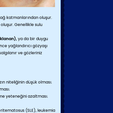
 yağ katmanlarından oluşur.
luşur. Genellikle sulu
klanan),
ya da bir duygu
rince yağlandırıcı gözyaşı
gılanır ve gözleriniz
n niteliğinin düşük olması.
ması.
tme yeteneğini azaltması.
s eritematosus (SLE), leukemia