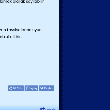
lamak olarak sayılabilir
zun tavsiyelerine uyun.
trol ettirin.
BEĞEN
Paylaş
Paylaş
Cevapla