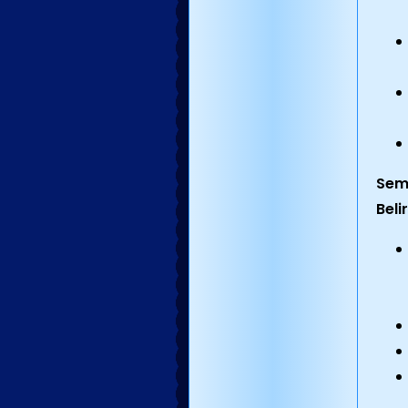
Semp
Beli