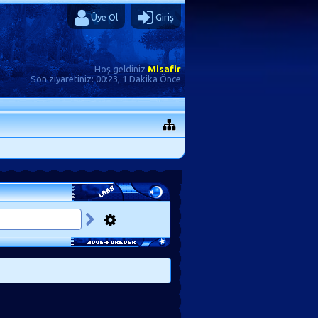
Üye Ol
Giriş
Hoş geldiniz
Misafir
Son ziyaretiniz:
00:23, 1 Dakika Önce