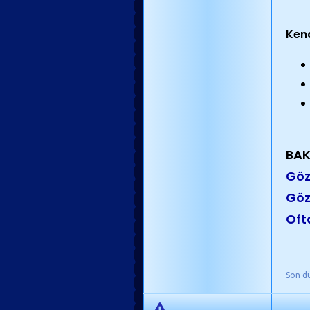
Kend
BAK
Göz
Göz
Oft
Son d