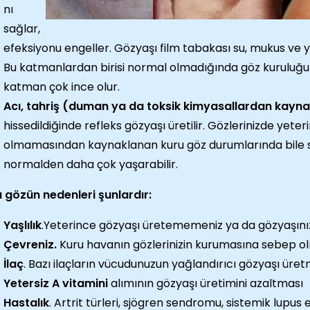
nı
sağlar,
efeksiyonu engeller. Gözyaşı film tabakası su, mukus ve
Bu katmanlardan birisi normal olmadığında göz kuruluğu o
katman çok ince olur.
Acı, tahriş (duman ya da toksik kimyasallardan kayna
hissedildiğinde refleks gözyaşı üretilir. Gözlerinizde yete
olmamasından kaynaklanan kuru göz durumlarında bile sal
normalden daha çok yaşarabilir.
 gözün nedenleri şunlardır:
Yaşlılık
.Yeterince gözyaşı üretememeniz ya da gözyaşınızı
Çevreniz.
Kuru havanın gözlerinizin kurumasına sebep ol
İlaç
. Bazı ilaçların vücudunuzun yağlandırıcı gözyaşı üre
Yetersiz A vitamini
alımının gözyaşı üretimini azaltması
Hastalık
. Artrit türleri, sjögren sendromu, sistemik lupu