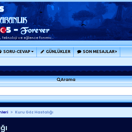
SORU-CEVAP
GÜNLÜKLER
SON MESAJLAR
Arama
mleri
Kuru Göz Hastalığı
ğı