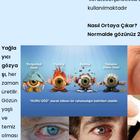
kullanılmaktadır
Nasıl Ortaya Çıkar?
Normalde gözünüz 2 t
Yağla
yıcı
gözya
şı,
her
zaman
üretilir.
Gözün
yaşlı
ve
temiz
olması