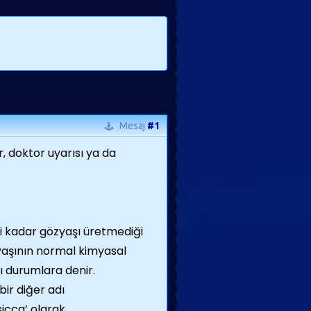
Mesaj
#1
, doktor uyarısı ya da
i kadar gözyaşı üretmediği
aşının normal kimyasal
ı durumlara denir.
bir diğer adı
sicca’ olarak