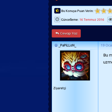
Bu Konuya Puan Verin:
Güncelleme:
16 Temmuz 2016
Cevap Yaz
_PaPiLLoN_
19 Oca
Bu m
uzma
Ziyaretçi