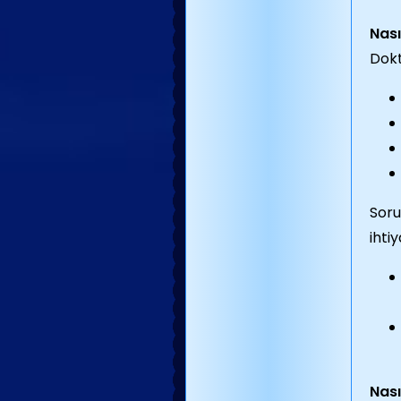
Nası
Dokt
Soru
ihti
Nası