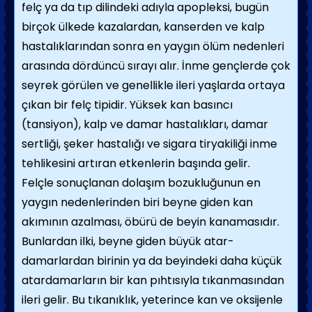
felç ya da tıp dilindeki adıyla apopleksi, bugün
birçok ülkede kaza­lardan, kanserden ve kalp
hastalıklarından sonra en yaygın ölüm nedenleri
arasında dördüncü sırayı alır. İnme gençlerde çok
seyrek görülen ve genellikle ileri yaşlarda ortaya
çıkan bir felç tipidir. Yüksek kan basıncı
(tansiyon), kalp ve damar hastalıkları, damar
sertliği, şeker hastalığı ve sigara tirya­kiliği inme
tehlikesini artıran etkenlerin ba­şında gelir.
Felçle sonuçlanan dolaşım bozukluğunun en
yaygın nedenlerinden biri beyne giden kan
akımının azalması, öbürü de beyin kanamasıdır.
Bunlardan ilki, beyne giden büyük atar­
damarlardan birinin ya da beyindeki daha küçük
atardamarların bir kan pıhtısıyla tıkan­masından
ileri gelir. Bu tıkanıklık, yeterince kan ve oksijenle