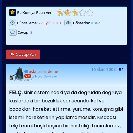
Bu Konuya Puan Verin:
Güncelleme:
27 Eylül 2018
Gösterim:
8.962
Cevap:
5
Cevap Yaz
16 Ekim 2008
#1
asla_asla_deme
VIP
Never Say Never
Agaın
FELÇ
, sinir sistemindeki ya da doğrudan doğruya
kaslardaki bir bozukluk sonucunda, kol ve
bacakları hareket ettirme, yürüme, konuşma gibi
istemli hareketlerin yapılamamasıdır. Kısacası
felç terimi başlı başına bir hastalığı tanımlamaz;