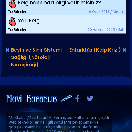
Felç hakkında bilgi verir misiniz?
Tıp Bilimleri
6 Ocak 2017 / Misafir
Yarı Felç
Tıp Bilimleri
20 Haziran 2015 / Safi
Beyin ve Sinir Sistemi
Enfarktüs (Kalp Krizi)
Sağlığı (Nöroloji-
Nöroşirurji)
MsXLabs (
Mavi Karanlık
)
Forum
, son kullanıcıların çeşitli
web teknolojileri ile ilgili sorularını cevaplamak ve
geniş kapsamlı bir Türkçe bilgi paylaşımı platformu
oluşturmak amacıyla 2005 yılından bu yana hizmet