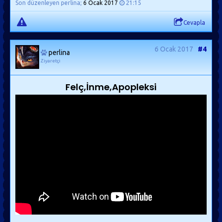
Son düzenleyen perlina;
6 Ocak 2017
21:15
Cevapla
6 Ocak 2017
#4
perlina
Ziyaretçi
Felç,İnme,Apopleksi