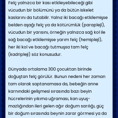
Felç yalnızca bir kası etkileyebileceği gibi
vücudun bir bölümünü ya da bütün iskelet
kaslarını da tutabilir. Yalnız iki bacağı etkile­mişse
belden aşağı felç ya da kötürümlük (paraplejî),
vücudun bir yarısını, örneğin yal­nızca sağ kol ile
sağ bacağı etkilemişse yarım felç (hemiplejî),
her iki kol ve bacağı tutmuşsa tam felç
(kadripleji) söz konusudur.
Dünyada ortalama 300 çocuktan birinde
doğuştan felç görülür. Bunun nedeni her zaman
tam olarak saptanamasa da, bebeğin anne
karnındaki gelişmesi sırasında bazı be­yin
hücrelerinin yıkıma uğraması, kan uyuş­
mazlığından ileri gelen ağır doğum sarılığı, güç
bir doğum sırasında beynin zarar görmesi ya da