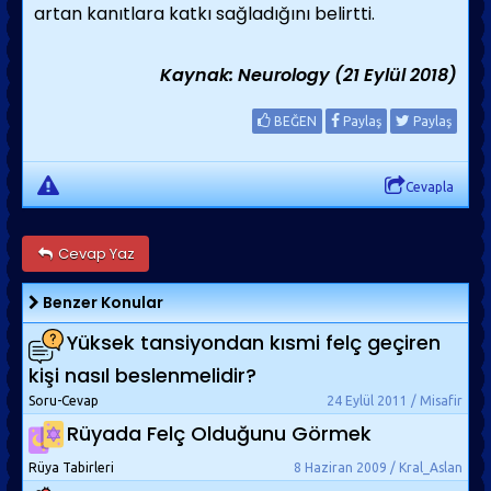
artan kanıtlara katkı sağladığını belirtti.
Kaynak: Neurology (21 Eylül 2018)
BEĞEN
Paylaş
Paylaş
Cevapla
Cevap Yaz
Benzer Konular
Yüksek tansiyondan kısmi felç geçiren
kişi nasıl beslenmelidir?
Soru-Cevap
24 Eylül 2011 / Misafir
Rüyada Felç Olduğunu Görmek
Rüya Tabirleri
8 Haziran 2009 / Kral_Aslan