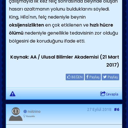
çalışmayla ilk kez felç sonrasında beyinde oluşan
hasarı azaltmanın yolunu bulduklarını söyledi.
King, Hi1a'nın, felç nedeniyle beynin
oksijensizlikten
en çok etkilenen ve
hızlı hücre
ölümü
nedeniyle genellikle tedavisinin zor olduğu
bölgesini de koruduğunu ifade etti.
Kaynak: AA / Ulusal Bilimler Akademisi (21 Mart
2017)
BEĞEN
Paylaş
Paylaş
Cevapla
27 Eylül 2018
#6
nötrino
Yasaklı