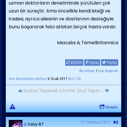
uzman doktorların denetiminde yürütülen çok
uzun bir süreçtir. Ama öncelikle kendi isteği ve
iradesi, ayrıca ailesinin ve dostlarının desteğiyle
bunu başararak felci atlatan birçok hasta vardır.
MsxLabs & TemelBritannica
BEĞEN
Paylaş
Paylaş
Bu mesajı
1
üye beğendi.
Son düzenleyen perlina;
6 Ocak 2017
21:38
Şeytan Yaşamak İçin Her Şeyi Yapar...
.
Cevapla
12 Temmuz 2011
#2
Daisy-BT