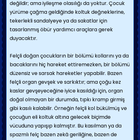
değildir; ama iyileşme olasılığı da yoktur. Çocuk
yürüme çağma geldiğinde kol­tuk değneklerine,
tekerlekli sandalyeye ya da sakatlar için
tasarlanmış öbür yardımcı araçla­ra gerek
duyacaktır.
Felçli doğan çocukların bir bölümü kollarını ya da
bacaklarını hiç hareket ettiremezken, bir bölümü
düzensiz ve sarsak hareketler yapabilir. Bazen
felçli organ gevşek ve sarkık­tır; ama çoğu kez
kaslar gevşeyeceğine iyice kasıldığı için, organ
doğal olmayan bir du­rumda, tıpkı kramp girmiş
gibi kasılı kalabilir. Örneğin felçli kol bükülmüş ve
çocuğun eli koltuk altına gelecek biçimde
vücuduna yapı­şıp kalmıştır. Bu kasılman ya da
spazmlı felç bazen zekâ geriliğine, bazen de