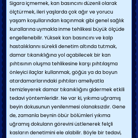
Sigara içmemek, kan basıncını düzenli olarak
ölçtürmek, ileri yaşlarda çok ağır ve yorucu
yaşam koşullarından kaçınmak gibi genel sağlık
kurallarına uymakla inme tehli­kesi büyük ölçüde
engellenebilir. Yüksek kan basıncını ve kalp
hastalıklannı sürekli dene­tim altında tutmak,
damar tıkanıklığına yol açabilecek bir kan
pıhtısının oluşma tehlikesi­ne karşı pıhtılaşma
önleyici ilaçlar kullanmak, göğüs ya da boyun
atardamarlarındaki pıhtı­ları ameliyatla
temizleyerek damar tıkanıklı­ğını gidermek etkili
tedavi yöntemleridir. Ne var ki, yıkıma uğramış
beyin dokusunun yenilenmesi olanaksızdır. Gene
de, zamanla beynin öbür bölümleri yıkıma
uğramış doku­lann görevini üstlenerek felçli
kasların denetimini ele alabilir. Böyle bir tedavi,