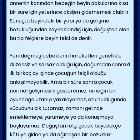
annenin kanından bebeğin beyin doku­larına kısa
bir süre için yeterince oksijen gidememesi olabilir.
Sonuçta beyindeki bir yapı ya da gelişme
bozukluğundan kaynaklan­dığı için, doğuştan olan
bu tip felçlere beyin felci de denir.
Yeni doğmuş bebeklerin hareketleri genellikle
düzensiz ve sarsak olduğu için, doğum­dan sonraki
ilk birkaç ay içinde çocuğun felçli olduğu
anlaşılmayabilir. Ama bir süre sonra çocuk
normal gelişmesini gösteremez; örne­ğin bir
oyuncağa uzanıp yakalayamaz, oturtulduğunda
vücudunu dik tutamaz, zamanı gelince
emeklemeye, yürümeye ya da konuş­maya
başlayamaz. Doğuştan felç, çocuk bü­yüdükçe
kötüye giden ya da ağırlaşan bir bozukluk