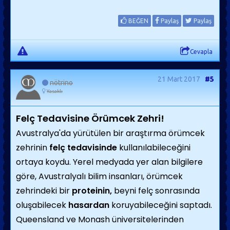
BEĞEN
Paylaş
Paylaş
Cevapla
21 Mart 2017
#5
nötrino
Yasaklı
Felç Tedavisine Örümcek Zehri!
Avustralya'da yürütülen bir araştırma örümcek
zehrinin
felç tedavisinde
kullanılabileceğini
ortaya koydu. Yerel medyada yer alan bilgilere
göre, Avustralyalı bilim insanları, örümcek
zehrindeki bir
proteinin,
beyni felç sonrasında
oluşabilecek
hasardan
koruyabileceğini saptadı.
Queensland ve Monash üniversitelerinden