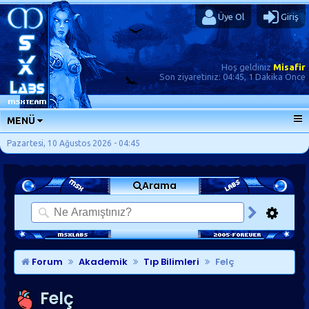
Üye Ol
Giriş
Hoş geldiniz
Misafir
Son ziyaretiniz:
04:45, 1 Dakika Önce
MENÜ
ANA SAYFA
Pazartesi, 10 Ağustos 2026 - 04:45
FORUMLAR
Arama
SORU-CEVAP
GÜNLÜKLER
SON MESAJLAR
KISAYOLLAR
Forum
Akademik
Tıp Bilimleri
Felç
Felç