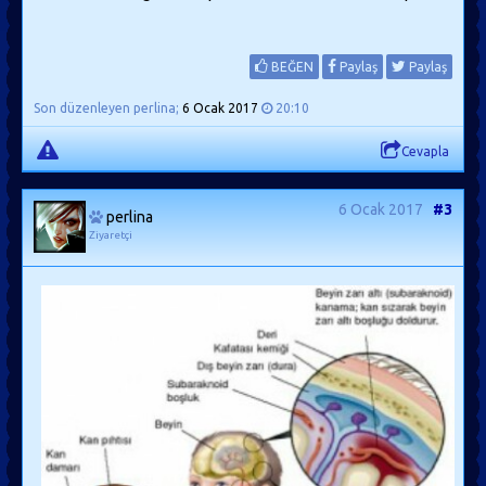
BEĞEN
Paylaş
Paylaş
Son düzenleyen perlina;
6 Ocak 2017
20:10
Cevapla
6 Ocak 2017
#3
perlina
Ziyaretçi