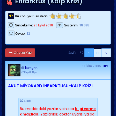
Enfarktüs (Kalp Krizi)
Bu Konuya Puan Verin:
Güncelleme:
29 Eylül 2018
Gösterim:
18.928
Cevap:
12
Cevap Yaz
Sayfa 1 / 2
1
3 Ekim 2006
#1
kamyon
Kayıtlı Üye
AKUT MİYOKARD İNFARKTÜSÜ-KALP KRİZİ
Alıntı
Bu maddedeki yazılar yalnızca
bilgi verme
amaçlıdır.
Yazılanlar, doktor uyarısı ya da