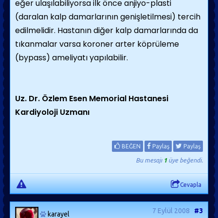
eğer ulaşılabiliyorsa ilk önce anjiyo-plasti
(daralan kalp damarlarının genişletilmesi) tercih
edilmelidir. Hastanın diğer kalp damarlarında da
tıkanmalar varsa koroner arter köprüleme
(bypass) ameliyatı yapılabilir.
Uz. Dr. Özlem Esen Memorial Hastanesi
Kardiyoloji Uzmanı
BEĞEN
Paylaş
Paylaş
Bu mesajı
1
üye beğendi.
Cevapla
7 Eylül 2008
#3
karayel