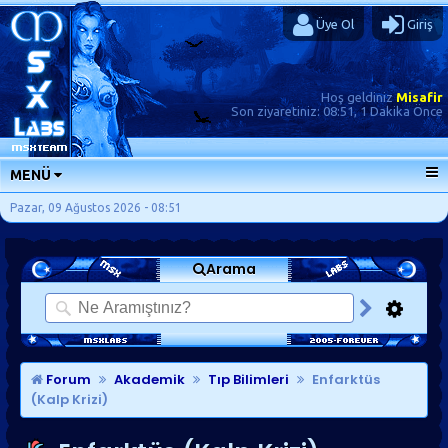
Üye Ol
Giriş
Hoş geldiniz
Misafir
Son ziyaretiniz:
08:51, 1 Dakika Önce
MENÜ
ANA SAYFA
Pazar, 09 Ağustos 2026 - 08:51
FORUMLAR
Arama
SORU-CEVAP
GÜNLÜKLER
SON MESAJLAR
KISAYOLLAR
Forum
Akademik
Tıp Bilimleri
Enfarktüs
(Kalp Krizi)