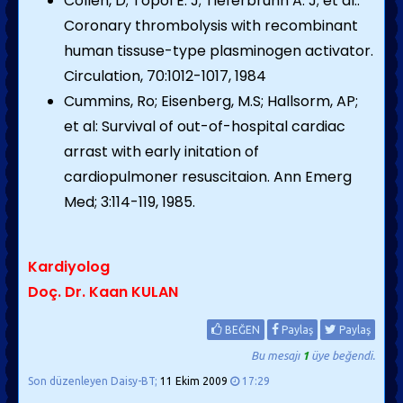
Collen, D; Topol E. J; Tieferbrunn A. J; et al.:
Coronary thrombolysis with recombinant
human tissuse-type plasminogen activator.
Circulation, 70:1012-1017, 1984
Cummins, Ro; Eisenberg, M.S; Hallsorm, AP;
et al: Survival of out-of-hospital cardiac
arrast with early initation of
cardiopulmoner resuscitaion. Ann Emerg
Med; 3:114-119, 1985.
Kardiyolog
Doç. Dr. Kaan KULAN
BEĞEN
Paylaş
Paylaş
Bu mesajı
1
üye beğendi.
Son düzenleyen Daisy-BT;
11 Ekim 2009
17:29