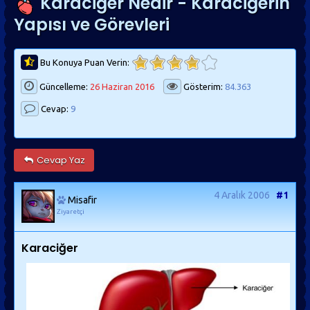
Karaciğer Nedir - Karaciğerin
Yapısı ve Görevleri
Bu Konuya Puan Verin:
Güncelleme:
26 Haziran 2016
Gösterim:
84.363
Cevap:
9
Cevap Yaz
4 Aralık 2006
#1
Misafir
Ziyaretçi
Karaciğer