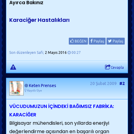
Ayırca Bakınız
Karaciğer Hastalıkları
BEĞEN
Paylaş
Paylaş
Son düzenleyen Safi;
2 Mayıs 2016
00:27
Cevapla
20 Şubat 2009
#2
Keten Prenses
Kayıtlı Üye
VÜCUDUMUZUN İÇİNDEKİ BAĞIMSIZ FABRİKA:
KARACİĞER
Bilgisayar mühendisleri, son yıllarda enerjiyi
değerlendirme açısından en başarılı organ