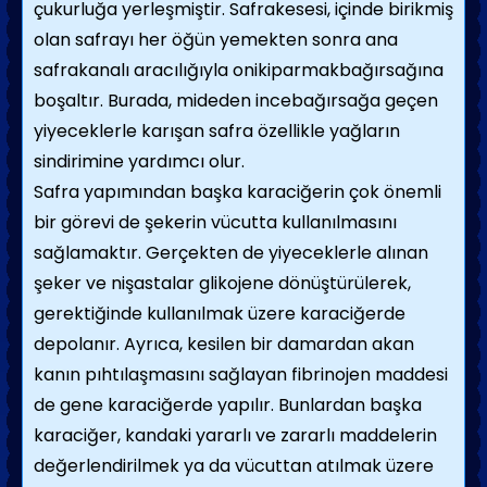
çukurluğa yerleşmiştir. Safra­kesesi, içinde birikmiş
olan safrayı her öğün yemekten sonra ana
safrakanalı aracılığıyla onikiparmakbağırsağına
boşaltır. Burada, mi­deden incebağırsağa geçen
yiyeceklerle karı­şan safra özellikle yağların
sindirimine yar­dımcı olur.
Safra yapımından başka karaciğerin çok önemli
bir görevi de şekerin vücutta kullanıl­masını
sağlamaktır. Gerçekten de yiyecekler­le alınan
şeker ve nişastalar glikojene dönüş­türülerek,
gerektiğinde kullanılmak üzere ka­raciğerde
depolanır. Ayrıca, kesilen bir da­mardan akan
kanın pıhtılaşmasını sağlayan fibrinojen maddesi
de gene karaciğerde yapı­lır. Bunlardan başka
karaciğer, kandaki ya­rarlı ve zararlı maddelerin
değerlendirilmek ya da vücuttan atılmak üzere