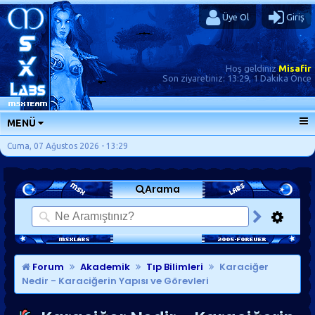
Üye Ol
Giriş
Hoş geldiniz
Misafir
Son ziyaretiniz:
13:29, 1 Dakika Önce
MENÜ
ANA SAYFA
Cuma, 07 Ağustos 2026 - 13:29
FORUMLAR
Arama
SORU-CEVAP
GÜNLÜKLER
SON MESAJLAR
KISAYOLLAR
Forum
Akademik
Tıp Bilimleri
Karaciğer
Nedir - Karaciğerin Yapısı ve Görevleri