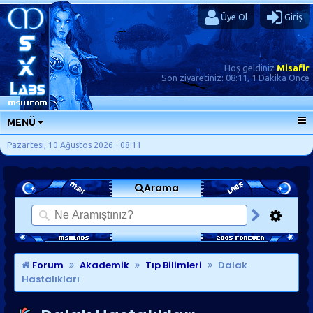
Üye Ol
Giriş
Hoş geldiniz
Misafir
Son ziyaretiniz:
08:11, 1 Dakika Önce
MENÜ
ANA SAYFA
Pazartesi, 10 Ağustos 2026 - 08:11
FORUMLAR
Arama
SORU-CEVAP
GÜNLÜKLER
SON MESAJLAR
KISAYOLLAR
Forum
Akademik
Tıp Bilimleri
Dalak
Hastalıkları