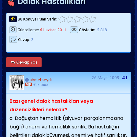
Dalak Hastalıkları
Bu Konuya Puan Verin:
Güncelleme:
6 Haziran 2011
Gösterim:
5.818
Cevap:
2
Cevap Yaz
26 Mayıs 2009
#1
ahmetseydi
VIP
Je Taime
Bazı genel dalak hastalıkları veya
düzensizlikleri nelerdir?
a. Doğuştan hemolitik (alyuvar parçalanmasına
bağlı) anemi ve hemolitik sarılık. Bu hastalığın
belirtileri dalak büyümesi, anemi ve hafif sarılıktır.