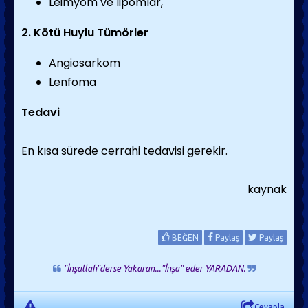
Leimyom ve lipomlar,
2. Kötü Huylu Tümörler
Angiosarkom
Lenfoma
Tedavi
En kısa sürede cerrahi tedavisi gerekir.
kaynak
BEĞEN
Paylaş
Paylaş
"İnşallah"derse Yakaran..."İnşa" eder YARADAN.
Cevapla