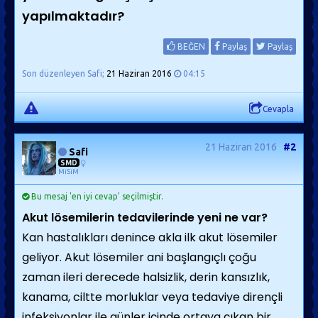
yapılmaktadır?
BEĞEN
Paylaş
Paylaş
Son düzenleyen Safi;
21 Haziran 2016
04:15
Cevapla
21 Haziran 2016
#2
Safi
SMD
MiSiM
Bu mesaj 'en iyi cevap' seçilmiştir.
Akut lösemilerin tedavilerinde yeni ne var?
Kan hastalıkları denince akla ilk akut lösemiler
geliyor. Akut lösemiler ani başlangıçlı çoğu
zaman ileri derecede halsizlik, derin kansızlık,
kanama, ciltte morluklar veya tedaviye dirençli
infeksiyonlar ile günler içinde ortaya çıkan bir