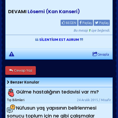
DEVAMI
Lösemi (Kan Kanseri)
BEĞEN
Paylaş
Paylaş
Bu mesajı
1
üye beğendi.
SİLENTİUM EST AURUM
Cevapla
Cevap Yaz
Benzer Konular
Gülme hastalığının tedavisi var mı?
Tıp Bilimleri
24 Aralık 2015 / Misafir
Nüfusun yaş yapısının belirlenmesi
sonucu toplum için ne gibi çalışmalar