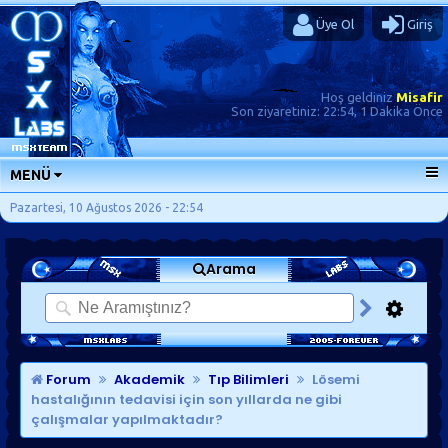
Üye Ol
Giriş
Hoş geldiniz
Misafir
Son ziyaretiniz:
22:54, 1 Dakika Önce
MENÜ
ANA SAYFA
Pazartesi, 10 Ağustos 2026 - 22:54
FORUMLAR
Arama
SORU-CEVAP
GÜNLÜKLER
SON MESAJLAR
KISAYOLLAR
Forum
Akademik
Tıp Bilimleri
Lösemi
hastalığının tedavisi için son yıllarda ne gibi
çalışmalar yapılmaktadır?