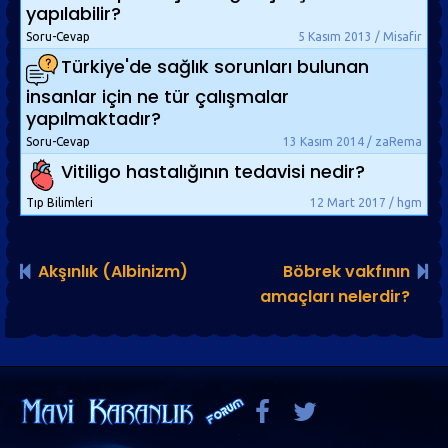
yapılabilir?
Soru-Cevap
5 Kasım 2013 / Misafir
Türkiye'de sağlık sorunları bulunan
insanlar için ne tür çalışmalar
yapılmaktadır?
Soru-Cevap
13 Kasım 2014 / zaRema
Vitiligo hastalığının tedavisi nedir?
Tıp Bilimleri
12 Mart 2017 / hgm
Akşınlık (Albinizm)
Böbrek vakfının
amaçları nelerdir?