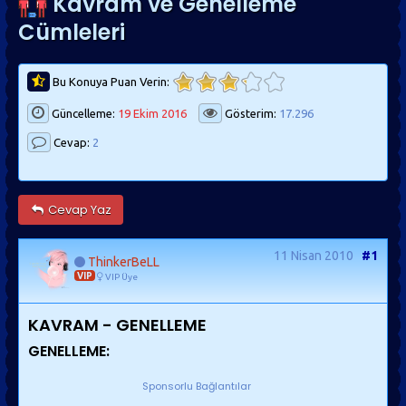
Kavram ve Genelleme
Cümleleri
Bu Konuya Puan Verin:
Güncelleme:
19 Ekim 2016
Gösterim:
17.296
Cevap:
2
Cevap Yaz
11 Nisan 2010
#1
ThinkerBeLL
VIP
VIP Üye
KAVRAM - GENELLEME
GENELLEME:
Sponsorlu Bağlantılar