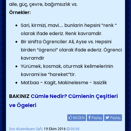
aile, güç, çevre, bağımsızlık vs.
Örnekler:
Sari, kirmizi, mavi….. bunlarin hepsini “renk “
olarak ifade ederiz. Renk kavramdir.
Bir sinifta Ögrenciler Ali, Ayse vs. Hepsini
birden “ögrenci” olarak ifade ederiz. Ögrenci
kavramdir
Yürümek, kosmak, oturmak kelimelerinin
kavrami ise “hareket”tir.
Matbaa – Kagit, Makinelesme - Issizlik
BAKINIZ
Cümle Nedir? Cümlenin Çeşitleri
ve Ögeleri
BEĞEN
Paylaş
Paylaş
Son düzenleyen Safi;
19 Ekim 2016
00:06