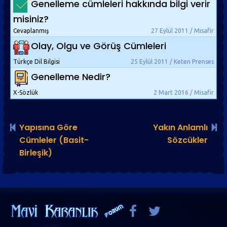
Genelleme cümleleri hakkında bilgi verir
misiniz?
Cevaplanmış
27 Eylül 2011 / Misafir
Olay, Olgu ve Görüş Cümleleri
Türkçe Dil Bilgisi
25 Eylül 2011 / Keten Prenses
Genelleme Nedir?
X-Sözlük
2 Mart 2016 / Misafir
Yapısına Göre
Yakın Anlamlı
Cümleler (Basit-
Sözcükler
Birleşik)