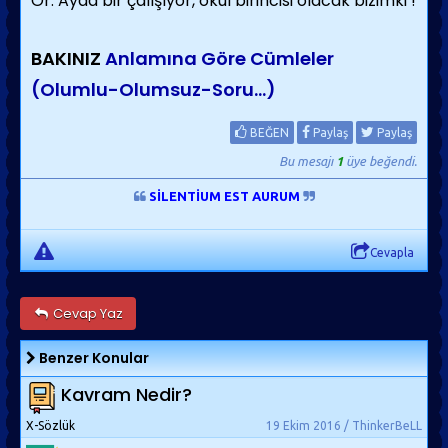
Ör: Ayda bir çalışıyor, okul birincisi olacak bizimki !
BAKINIZ
Anlamına Göre Cümleler
(Olumlu-Olumsuz-Soru...)
BEĞEN
Paylaş
Paylaş
Bu mesajı
1
üye beğendi.
SİLENTİUM EST AURUM
Cevapla
Cevap Yaz
Benzer Konular
Kavram Nedir?
X-Sözlük
19 Ekim 2016 / ThinkerBeLL