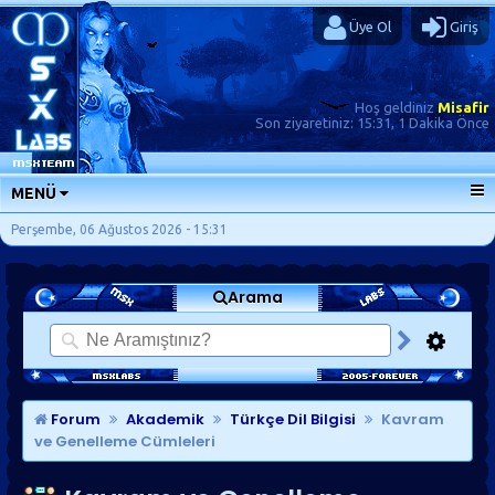
Üye Ol
Giriş
Hoş geldiniz
Misafir
Son ziyaretiniz:
15:31, 1 Dakika Önce
MENÜ
ANA SAYFA
Perşembe, 06 Ağustos 2026 - 15:31
FORUMLAR
Arama
SORU-CEVAP
GÜNLÜKLER
SON MESAJLAR
KISAYOLLAR
Forum
Akademik
Türkçe Dil Bilgisi
Kavram
ve Genelleme Cümleleri