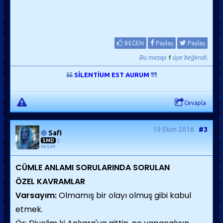
BEĞEN
Paylaş
Paylaş
Bu mesajı
1
üye beğendi.
SİLENTİUM EST AURUM
Cevapla
19 Ekim 2016
#3
Safi
SMD
MiSiM
CÜMLE ANLAMI SORULARINDA SORULAN
ÖZEL KAVRAMLAR
Varsayım:
Olmamış bir olayı olmuş gibi kabul
etmek.