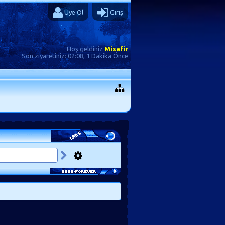
Üye Ol
Giriş
Hoş geldiniz
Misafir
Son ziyaretiniz:
02:08, 1 Dakika Önce