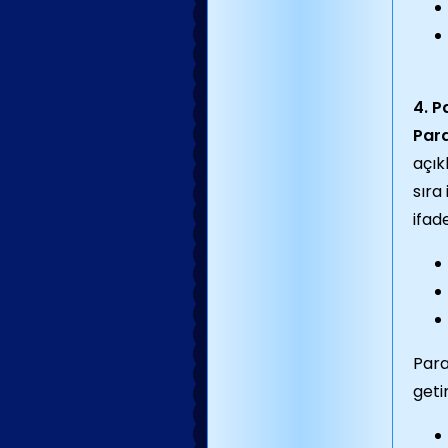
4. P
Par
açık
sıra
ifad
Para
geti