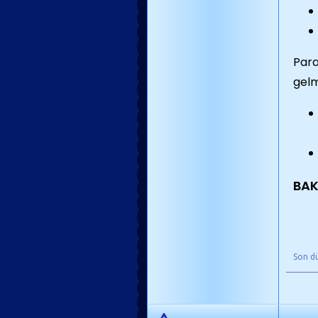
Para
gelm
BAK
Son d