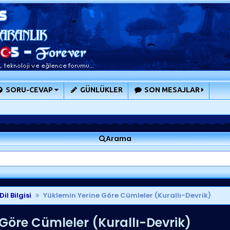
SORU-CEVAP
GÜNLÜKLER
SON MESAJLAR
Arama
il Bilgisi
Yüklemin Yerine Göre Cümleler (Kurallı-Devrik)
Göre Cümleler (Kurallı-Devrik)