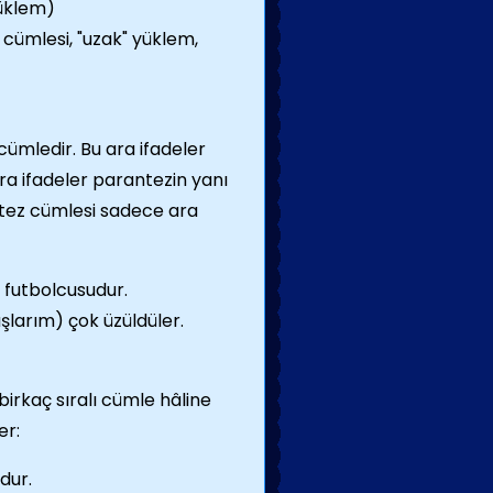
yüklem)
cümlesi, "uzak" yüklem,
cümledir. Bu ara ifadeler
ra ifadeler parantezin yanı
rantez cümlesi sadece ara
 futbolcusudur.
larım) çok üzüldüler.
irkaç sıralı cümle hâline
er:
dur.