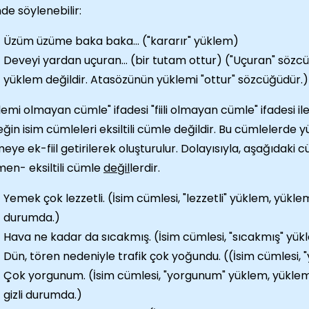
nde söylenebilir:
Üzüm üzüme baka baka... ("kararır" yüklem)
Deveyi yardan uçuran... (bir tutam ottur) ("Uçuran" sözcüğ
yüklem değildir. Atasözünün yüklemi "ottur" sözcüğüdür.)
lemi olmayan cümle" ifadesi "fiili olmayan cümle" ifadesi ile
ğin isim cümleleri eksiltili cümle değildir. Bu cümlelerde y
meye ek-fiil getirilerek oluşturulur. Dolayısıyla, aşağıdaki
en- eksiltili cümle
değil
lerdir.
Yemek çok lezzetli. (İsim cümlesi, "lezzetli" yüklem, yüklemin
durumda.)
Hava ne kadar da sıcakmış. (İsim cümlesi, "sıcakmış" yük
Dün, tören nedeniyle trafik çok yoğundu. ((İsim cümlesi,
Çok yorgunum. (İsim cümlesi, "yorgunum" yüklem, yüklemi
gizli durumda.)