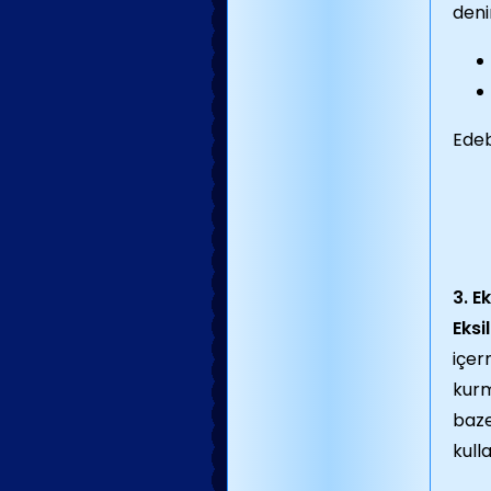
deni
Edeb
3. E
Eksi
içer
kurm
baze
kulla