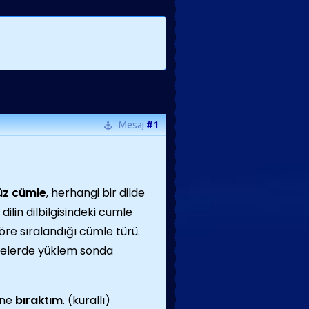
Mesaj
#1
üz cümle
, herhangi bir dilde
dilin dilbilgisindeki cümle
öre sıralandığı cümle türü.
lelerde yüklem sonda
ine
bıraktım
. (kurallı)