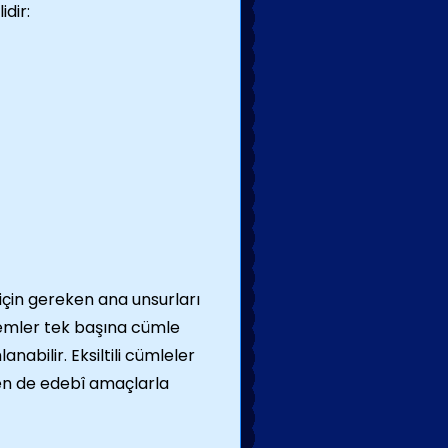
idir:
 için gereken ana unsurları
lemler tek başına cümle
abilir. Eksiltili cümleler
en de edebî amaçlarla