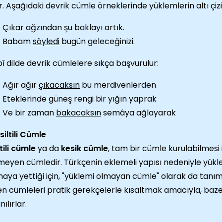
r. Aşağıdaki devrik cümle örneklerinde yüklemlerin altı çizil
Çıkar
ağzından şu baklayı artık.
Babam
söyledi
bugün geleceğinizi.
î dilde devrik cümlelere sıkça başvurulur:
Ağır ağır
çıkacaksın
bu merdivenlerden
Eteklerinde güneş rengi bir yığın yaprak
Ve bir zaman
bakacaksın
semâya ağlayarak
ksiltili Cümle
ltili cümle
ya da
kesik cümle
, tam bir cümle kurulabilmesi
meyen cümledir. Türkçenin eklemeli yapısı nedeniyle yük
aya yettiği için, "yüklemi olmayan cümle" olarak da tanımlan
n cümleleri pratik gerekçelerle kısaltmak amacıyla, baz
nılırlar.