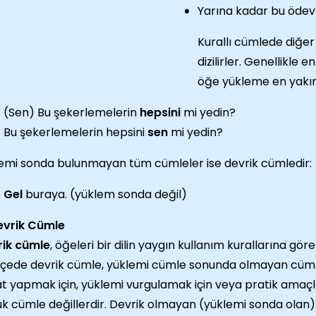
Yarına kadar bu ödev
Kurallı cümlede diğer
dizilirler. Genellikle
öğe yükleme en yakın
(Sen) Bu şekerlemelerin
hepsini
mi yedin?
Bu şekerlemelerin hepsini
sen
mi yedin?
emi sonda bulunmayan tüm cümleler ise devrik cümledir:
Gel
buraya. (yüklem sonda değil)
evrik Cümle
rik cümle
, öğeleri bir dilin yaygın kullanım kurallarına g
çede devrik cümle, yüklemi cümle sonunda olmayan cümle
t yapmak için, yüklemi vurgulamak için veya pratik amaçlar
k cümle değillerdir. Devrik olmayan (yüklemi sonda olan)