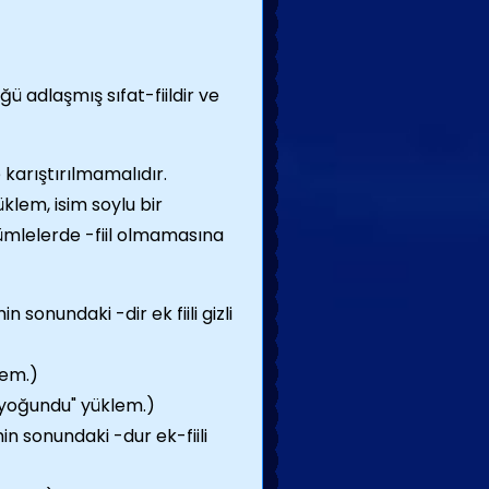
ü adlaşmış sıfat-fiildir ve
 karıştırılmamalıdır.
üklem, isim soylu bir
 cümlelerde -fiil olmamasına
 sonundaki -dir ek fiili gizli
lem.)
 "yoğundu" yüklem.)
n sonundaki -dur ek-fiili