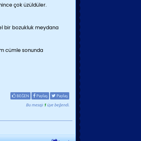
ince çok üzüldüler.
sel bir bozukluk meydana
klem cümle sonunda
BEĞEN
Paylaş
Paylaş
Bu mesajı
1
üye beğendi.