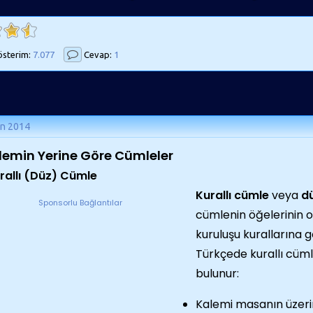
sterim:
7.077
Cevap:
1
an 2014
lemin Yerine Göre Cümleler
urallı (Düz) Cümle
Kurallı cümle
veya
d
Sponsorlu Bağlantılar
cümlenin öğelerinin o 
kuruluşu kurallarına g
Türkçede kurallı cüm
bulunur:
Kalemi masanın üzer