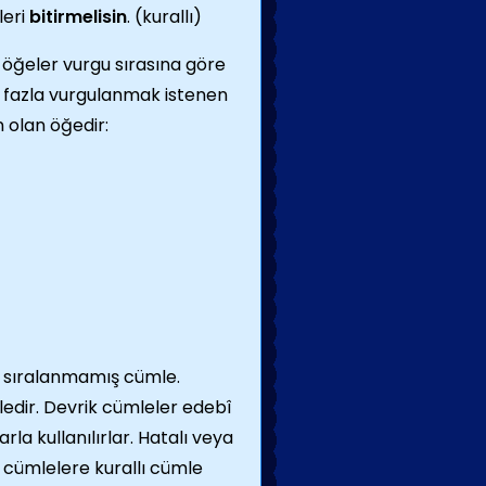
leri
bitirmelisin
. (kurallı)
 öğeler vurgu sırasına göre
 en fazla vurgulanmak istenen
 olan öğedir:
öre sıralanmamış cümle.
dir. Devrik cümleler edebî
la kullanılırlar. Hatalı veya
 cümlelere kurallı cümle