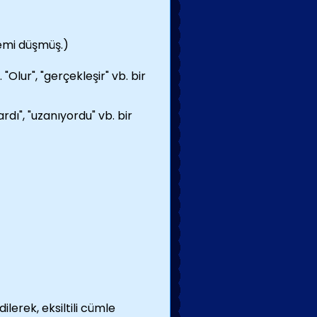
lemi düşmüş.)
. "Olur", "gerçekleşir" vb. bir
rdı", "uzanıyordu" vb. bir
ilerek, eksiltili cümle