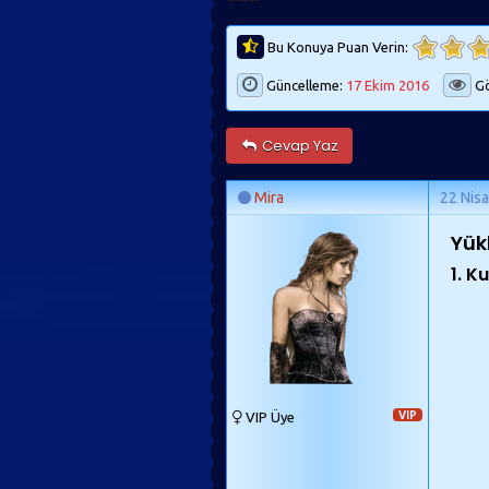
Bu Konuya Puan Verin:
Güncelleme:
17 Ekim 2016
Gö
Cevap Yaz
Mira
22 Nis
Yük
1. K
VIP Üye
VIP