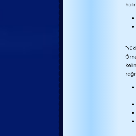
hali
"Yük
Örne
keli
rağm