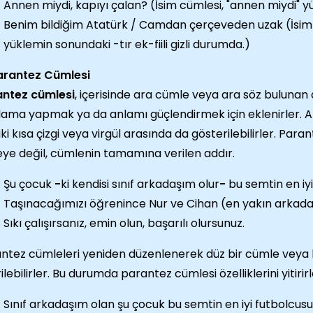
Annen miydi, kapıyı çalan? (İsim cümlesi, "annen miydi" 
Benim bildiğim Atatürk / Camdan çerçeveden uzak (İsim 
yüklemin sonundaki -tır ek-fiili gizli durumda.)
arantez Cümlesi
antez cümlesi
, içerisinde ara cümle veya ara söz bulunan 
lama yapmak ya da anlamı güçlendirmek için eklenirler. A
 iki kısa çizgi veya virgül arasında da gösterilebilirler. Pa
eye değil, cümlenin tamamına verilen addır.
Şu çocuk
-
ki kendisi sınıf arkadaşım olur
-
bu semtin en iyi
Taşınacağımızı öğrenince Nur ve Cihan (en yakın arkadaş
Sıkı çalışırsanız, emin olun, başarılı olursunuz.
ntez cümleleri yeniden düzenlenerek düz bir cümle veya b
rilebilirler. Bu durumda parantez cümlesi özelliklerini yitirirl
Sınıf arkadaşım olan şu çocuk bu semtin en iyi futbolcusu