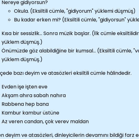
Nereye gidiyorsun?
Okula. (Eksiltili cümle, "gidiyorum" yüklemi düşmüş)
Bu kadar erken mi? (Eksiltili cümle, "gidiyorsun" yük
Kısa bir sessizlik... Sonra müzik başlar. (İlk cümle eksiltilidir
yüklem düşmüş.)
Önümüzde göz alabildiğine bir kumsal… (Eksiltili cümle, "va
yüklem düşmüş.)
çede bazı deyim ve atasözleri eksiltili cümle hâlindedir.
Evden işe işten eve
Akşam ahıra sabah nahıra
Rabbena hep bana
Kambur kambur üstüne
Az veren candan, çok verev maldan
n deyim ve atasözleri, dinleyicilerin devamını bildiği farz ed