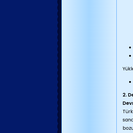
Yükl
2. D
Dev
Türk
sana
bozu