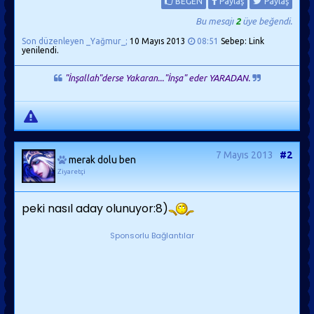
BEĞEN
Paylaş
Paylaş
Bu mesajı
2
üye beğendi.
Son düzenleyen _Yağmur_;
10 Mayıs 2013
08:51
Sebep: Link
yenilendi.
"İnşallah"derse Yakaran..."İnşa" eder YARADAN.
7 Mayıs 2013
#2
merak dolu ben
Ziyaretçi
peki nasıl aday olunuyor:8)
Sponsorlu Bağlantılar