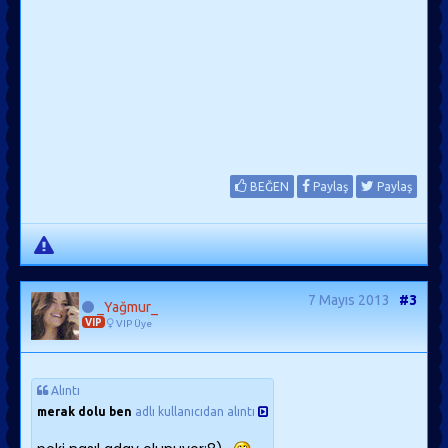
BEĞEN
Paylaş
Paylaş
7 Mayıs 2013
#3
_Yağmur_
VIP
VIP Üye
Alıntı
merak dolu ben
adlı kullanıcıdan alıntı