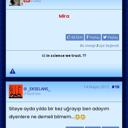
VIP
Lethe
Mira
BEĞEN
Paylaş
Paylaş
Bu mesajı
3
üye beğendi.
In science we trust.
14 Mayıs 2013
#10
_EKSELANS_
Kayıtlı Üye
Siteye ayda yılda bir kez uğrayıp ben adayım
diyenlere ne demeli bilmem....