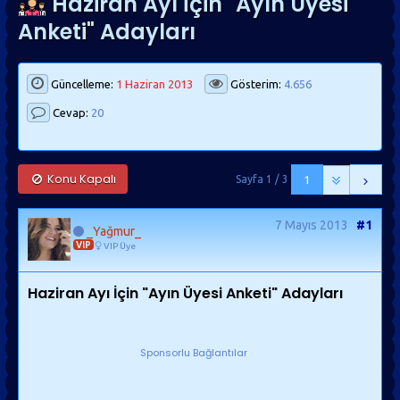
Haziran Ayı İçin "Ayın Üyesi
Anketi" Adayları
Güncelleme:
1 Haziran 2013
Gösterim:
4.656
Cevap:
20
Konu Kapalı
Sayfa 1 / 3
1
7 Mayıs 2013
#1
_Yağmur_
VIP
VIP Üye
Haziran Ayı İçin "Ayın Üyesi Anketi" Adayları
Sponsorlu Bağlantılar