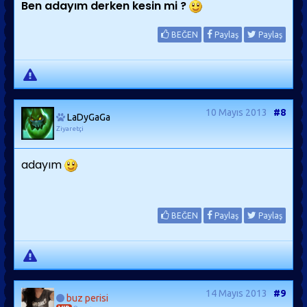
Ben adayım derken kesin mi ?
BEĞEN
Paylaş
Paylaş
10 Mayıs 2013
#8
LaDyGaGa
Ziyaretçi
adayım
BEĞEN
Paylaş
Paylaş
14 Mayıs 2013
#9
buz perisi