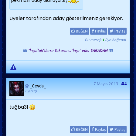
peki nasıl aday olunuyor:8)
Üyeler tarafından aday gösterilmeniz gerekiyor.
BEĞEN
Paylaş
Paylaş
Bu mesajı
1
üye beğendi.
"İnşallah"derse Yakaran..."İnşa" eder YARADAN.
7 Mayıs 2013
#4
_Ceyda_
Ziyaretçi
tuğba31
BEĞEN
Paylaş
Paylaş