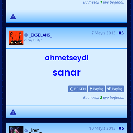
Bu mesajı
1
üye beğendi.
7 Mayıs 2013
#5
_EKSELANS_
Kayıtlı Üye
ahmetseydi
sanar
BEĞEN
Paylaş
Paylaş
Bu mesajı
2
üye beğendi.
10 Mayıs 2013
#6
_İrem_