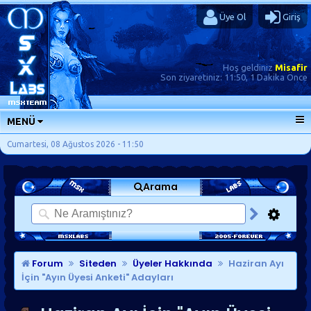
Üye Ol
Giriş
Hoş geldiniz
Misafir
Son ziyaretiniz:
11:50, 1 Dakika Önce
MENÜ
ANA SAYFA
Cumartesi, 08 Ağustos 2026 - 11:50
FORUMLAR
Arama
SORU-CEVAP
GÜNLÜKLER
SON MESAJLAR
KISAYOLLAR
Forum
Siteden
Üyeler Hakkında
Haziran Ayı
İçin "Ayın Üyesi Anketi" Adayları