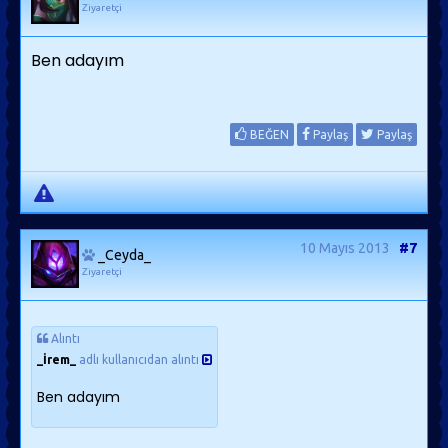
Ziyaretçi
Ben adayım
BEĞEN
Paylaş
Paylaş
10 Mayıs 2013
#7
_Ceyda_
Ziyaretçi
Alıntı
_İrem_
adlı kullanıcıdan alıntı
Ben adayım